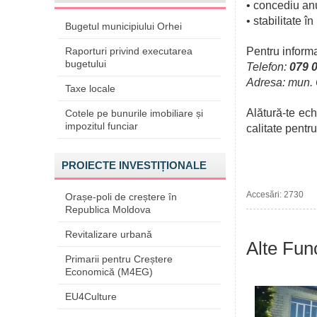
•
concediu anua
•
stabilitate î
Bugetul municipiului Orhei
Raporturi privind executarea
Pentru informa
bugetului
Telefon:
079 0
Adresa: mun. Or
Taxe locale
Alătură-te ech
Cotele pe bunurile imobiliare și
impozitul funciar
calitate pentru
PROIECTE INVESTIȚIONALE
Accesări: 2730
Orașe-poli de creștere în
Republica Moldova
Revitalizare urbană
Alte Func
Primarii pentru Creștere
Economică (M4EG)
EU4Culture