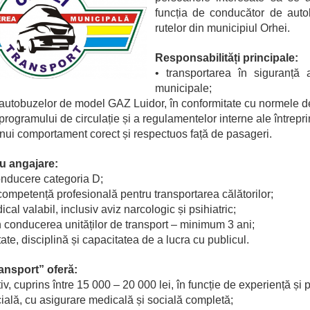
funcția de conducător de auto
rutelor din municipiul Orhei.
Responsabilități principale:
•
transportarea în siguranță a
municipale;
autobuzelor de model GAZ Luidor, în conformitate cu normele de 
rogramului de circulație și a regulamentelor interne ale întrepri
nui comportament corect și respectuos față de pasageri.
u angajare:
nducere categoria D;
 competență profesională pentru transportarea călătorilor;
dical valabil, inclusiv aviz narcologic și psihiatric;
n conducerea unităților de transport – minimum 3 ani;
ate, disciplină și capacitatea de a lucra cu publicul.
ransport” oferă:
tiv, cuprins între 15 000 – 20 000 lei, în funcție de experiență și
cială, cu asigurare medicală și socială completă;