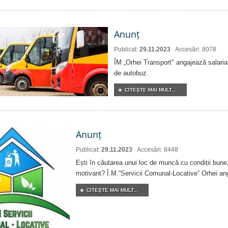
Anunț
Publicat:
29.11.2023
Accesări: 8078
ÎM „Orhei Transport" angajează salariaț
de autobuz.
CITEŞTE MAI MULT...
Anunț
Publicat:
29.11.2023
Accesări: 8448
Ești în căutarea unui loc de muncă cu condiții bune,
motivant? Î.M.”Servicii Comunal-Locative” Orhei an
CITEŞTE MAI MULT...