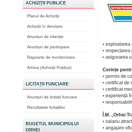
ACHIZIȚII PUBLICE
Planul de Achiziții
Achiziții în derulare
Anunțuri de intenție
•
exploatarea 
Anunțuri de participare
•
respectarea p
•
asigurarea u
Rapoarte de monitorizare
Arhiva (Achiziții Publice)
Cerințe pentr
•
permis de co
•
certificat de
LICITAȚII FUNCIARE
•
certificat me
•
experiență î
Anunțuri de licitații funciare
•
responsabilit
Rezultatele licitațiilor
Î.M. „Orhei T
•
salariu atrac
BUGETUL MUNICIPIULUI
•
angajare ofi
ORHEI