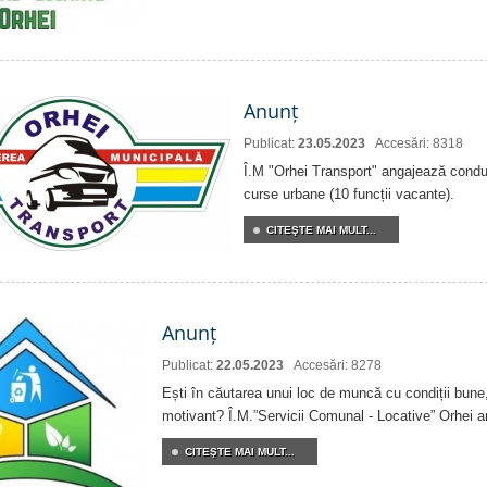
Anunț
Publicat:
23.05.2023
Accesări: 8318
Î.M "Orhei Transport" angajează condu
curse urbane (10 funcții vacante).
CITEŞTE MAI MULT...
Anunț
Publicat:
22.05.2023
Accesări: 8278
Ești în căutarea unui loc de muncă cu condiții bune,
motivant? Î.M.”Servicii Comunal - Locative” Orhei 
CITEŞTE MAI MULT...