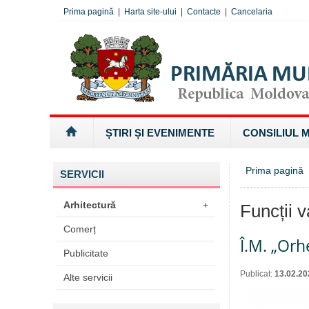
Prima pagină
|
Harta site-ului
|
Contacte
|
Cancelaria
ȘTIRI ȘI EVENIMENTE
CONSILIUL 
Prima pagină
SERVICII
Arhitectură
+
Funcții v
Comerț
Î.M. „Orh
Publicitate
Publicat:
13.02.20
Alte servicii