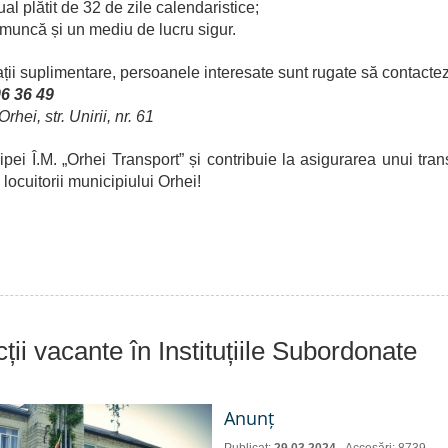
l plătit de 32 de zile calendaristice;
n muncă și un mediu de lucru sigur.
ții suplimentare, persoanele interesate sunt rugate să contacte
6 36 49
hei, str. Unirii, nr. 61
ipei Î.M. „Orhei Transport” și contribuie la asigurarea unui tran
 locuitorii municipiului Orhei!
ții vacante în Instituțiile Subordonate
Anunț