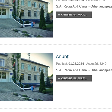
Publicat:
29.03.2024
Accesări: 8739
S.A. Regia Apă Canal - Orhei angajeaz
CITEŞTE MAI MULT...
Anunț
Publicat:
01.02.2024
Accesări: 8240
S.A. Regia Apă Canal - Orhei angajeaz
CITEŞTE MAI MULT...