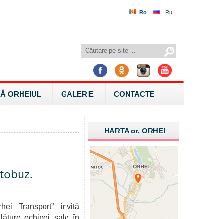
Ro
Ru
Ă ORHEIUL
GALERIE
CONTACTE
HARTA
or.
ORHEI
utobuz.
hei Transport” invită
lăture echipei sale în