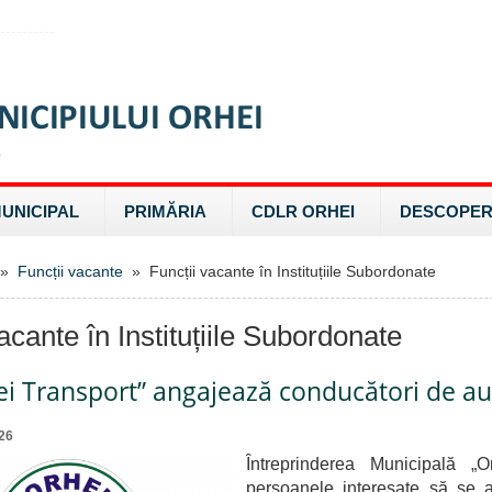
MUNICIPAL
PRIMĂRIA
CDLR ORHEI
DESCOPER
»
Funcții vacante
» Funcții vacante în Instituțiile Subordonate
acante în Instituțiile Subordonate
ei Transport” angajează conducători de a
26
Întreprinderea Municipală „Or
persoanele interesate să se a