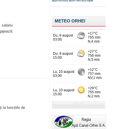
administrativ-teritoriale
METEO ORHEI
 salariu
gajează:
 la funcțiile de