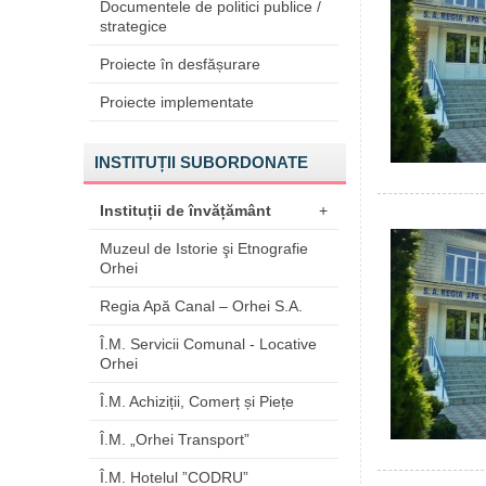
Documentele de politici publice /
strategice
Proiecte în desfășurare
Proiecte implementate
INSTITUȚII SUBORDONATE
Instituții de învățământ
+
Muzeul de Istorie şi Etnografie
Orhei
Regia Apă Canal – Orhei S.A.
Î.M. Servicii Comunal - Locative
Orhei
Î.M. Achiziții, Comerț și Piețe
Î.M. „Orhei Transport”
Î.M. Hotelul ”CODRU”