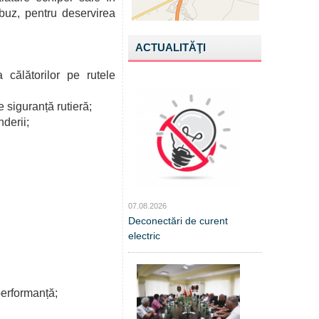
buz, pentru deservirea
ACTUALITĂŢI
 călătorilor pe rutele
siguranță rutieră;
nderii;
07.08.2026
Deconectări de curent
electric
 performanță;