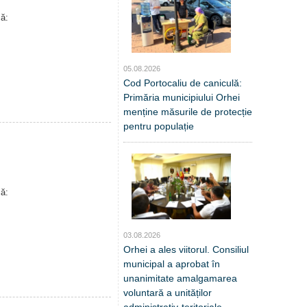
ă:
05.08.2026
Cod Portocaliu de caniculă:
Primăria municipiului Orhei
menține măsurile de protecție
pentru populație
ă:
03.08.2026
Orhei a ales viitorul. Consiliul
municipal a aprobat în
unanimitate amalgamarea
voluntară a unităților