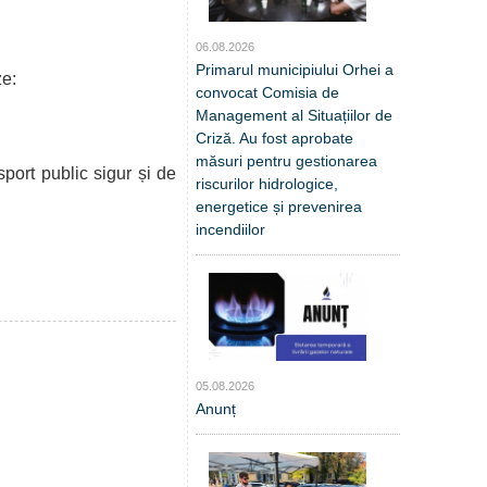
06.08.2026
Primarul municipiului Orhei a
ze:
convocat Comisia de
Management al Situațiilor de
Criză. Au fost aprobate
măsuri pentru gestionarea
sport public sigur și de
riscurilor hidrologice,
energetice și prevenirea
incendiilor
05.08.2026
Anunț