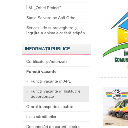
Î.M. „Orhei Proiect”
Stația Salvare pe Apă Orhei
Serviciul de supraveghere și
îngrijire a animalelor fără stăpân
INFORMAȚII PUBLICE
Certificate și Autorizații
Funcții vacante
-
Funcții vacante în APL
Funcții vacante în Instituțiile
Subordonate
Orarul transportului public
Lista sărbătorilor
Deconectări de curent electric