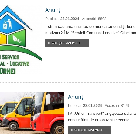
Anunț
Publicat:
23.01.2024
Accesări: 8808
Ești în căutarea unui loc de muncă cu condiții bune,
motivant? Î.M.”Servicii Comunal-Locative” Orhei an
CITEŞTE MAI MULT...
Anunț
Publicat:
23.01.2024
Accesări: 8179
ÎM „Orhei Transport" angajează salariați
conducători de autobuz și mecanic.
CITEŞTE MAI MULT...