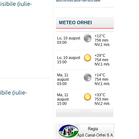
administrativ-teritoriale
ibile (iulie-
METEO ORHEI
ile (iulie-