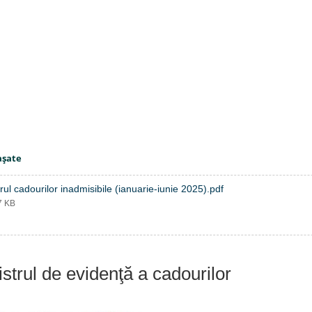
aşate
rul cadourilor inadmisibile (ianuarie-iunie 2025).pdf
7 KB
strul de evidenţă a cadourilor