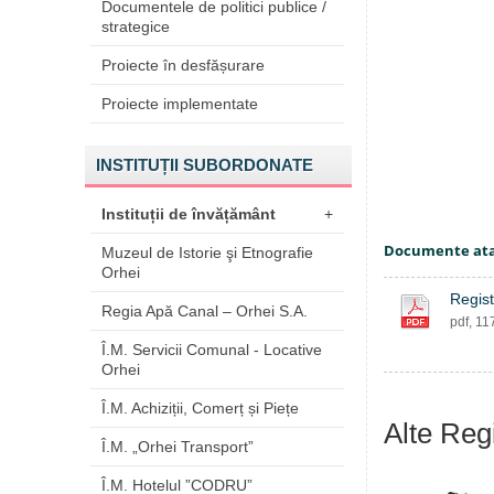
Documentele de politici publice /
strategice
Proiecte în desfășurare
Proiecte implementate
INSTITUȚII SUBORDONATE
Instituții de învățământ
+
Documente at
Muzeul de Istorie şi Etnografie
Orhei
Regist
Regia Apă Canal – Orhei S.A.
pdf, 11
Î.M. Servicii Comunal - Locative
Orhei
Î.M. Achiziții, Comerț și Piețe
Alte Regi
Î.M. „Orhei Transport”
Î.M. Hotelul ”CODRU”