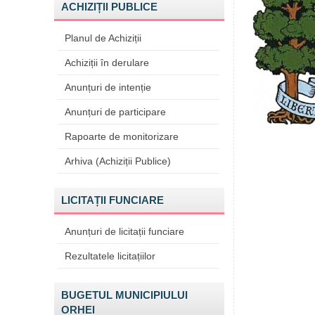
ACHIZIȚII PUBLICE
Planul de Achiziții
Achiziții în derulare
Anunțuri de intenție
Anunțuri de participare
Rapoarte de monitorizare
Arhiva (Achiziții Publice)
LICITAȚII FUNCIARE
Anunțuri de licitații funciare
Rezultatele licitațiilor
BUGETUL MUNICIPIULUI
ORHEI