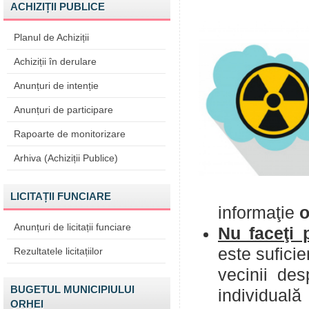
ACHIZIȚII PUBLICE
Planul de Achiziții
Achiziții în derulare
Anunțuri de intenție
Anunțuri de participare
Rapoarte de monitorizare
Arhiva (Achiziții Publice)
LICITAȚII FUNCIARE
informaţie
o
Anunțuri de licitații funciare
Nu faceţi 
este suficie
Rezultatele licitațiilor
vecinii des
BUGETUL MUNICIPIULUI
individuală
ORHEI