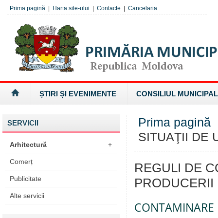
Prima pagină
|
Harta site-ului
|
Contacte
|
Cancelaria
ȘTIRI ȘI EVENIMENTE
CONSILIUL MUNICIPAL
Prima pagină
SERVICII
SITUAŢII DE
Arhitectură
+
Comerț
REGULI DE 
Publicitate
PRODUCERII 
Alte servicii
CONTAMINARE 