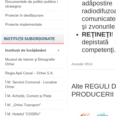
Documentele de politici publice /
adăpostire
strategice
radiodifuzo
Proiecte în desfășurare
comunicatel
Proiecte implementate
şi zvonurile
REŢINEŢI
!
INSTITUȚII SUBORDONATE
depistată
competenţi
Instituții de învățământ
+
Muzeul de Istorie şi Etnografie
Orhei
Accesări: 8514
Regia Apă Canal – Orhei S.A.
Î.M. Servicii Comunal - Locative
Alte REGULI
Orhei
PRODUCERII 
Î.M. Achiziții, Comerț și Piețe
Î.M. „Orhei Transport”
Î.M. Hotelul ”CODRU”