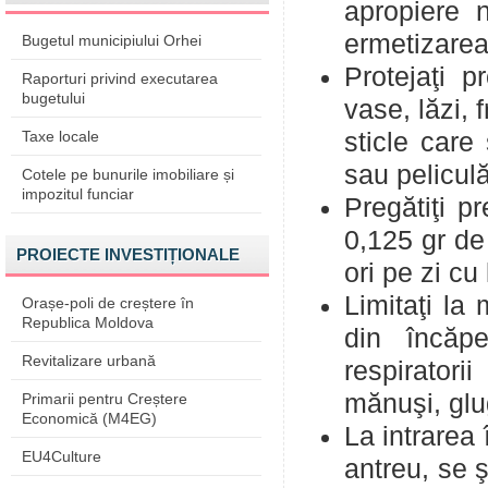
apropiere n
ermetizarea
Bugetul municipiului Orhei
Protejaţi p
Raporturi privind executarea
bugetului
vase, lăzi, 
Taxe locale
sticle care
sau peliculă
Cotele pe bunurile imobiliare și
impozitul funciar
Pregătiţi p
0,125 gr d
PROIECTE INVESTIȚIONALE
ori pe zi cu 
Limitaţi la
Orașe-poli de creștere în
Republica Moldova
din încăpe
Revitalizare urbană
respiratori
mănuşi, glu
Primarii pentru Creștere
Economică (M4EG)
La intrarea 
EU4Culture
antreu, se 