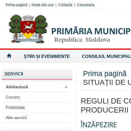
Prima pagină
|
Harta site-ului
|
Contacte
|
Cancelaria
ȘTIRI ȘI EVENIMENTE
CONSILIUL MUNICIPAL
Prima pagină
SERVICII
SITUAŢII DE
Arhitectură
+
Comerț
REGULI DE 
Publicitate
PRODUCERII 
Alte servicii
ÎNZĂPEZIRE