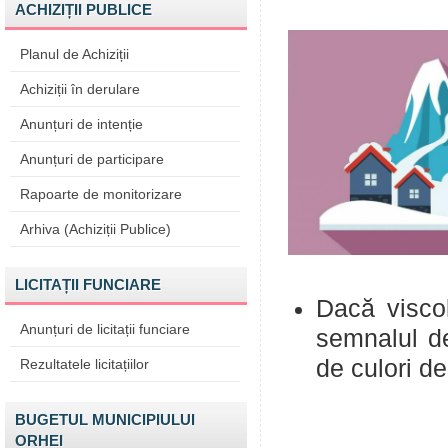
ACHIZIȚII PUBLICE
Planul de Achiziții
Achiziții în derulare
Anunțuri de intenție
Anunțuri de participare
Rapoarte de monitorizare
Arhiva (Achiziții Publice)
LICITAȚII FUNCIARE
Dacă viscol
Anunțuri de licitații funciare
semnalul de
de culori de
Rezultatele licitațiilor
BUGETUL MUNICIPIULUI
ORHEI