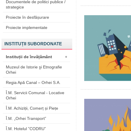
Documentele de politici publice /
strategice
Proiecte în desfășurare
Proiecte implementate
INSTITUȚII SUBORDONATE
Instituții de învățământ
+
Muzeul de Istorie şi Etnografie
Orhei
Regia Apă Canal – Orhei S.A.
Î.M. Servicii Comunal - Locative
Orhei
Î.M. Achiziții, Comerț și Piețe
Î.M. „Orhei Transport”
Î.M. Hotelul ”CODRU”