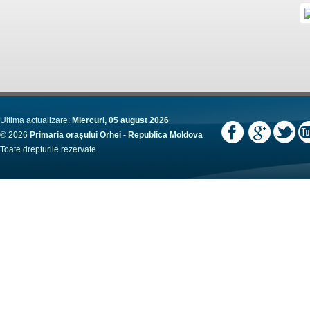
Ultima actualizare:
Miercuri, 05 august 2026
© 2026
Primaria orașului Orhei - Republica Moldova
Toate drepturile rezervate