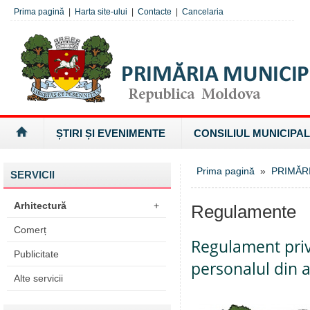
Prima pagină
|
Harta site-ului
|
Contacte
|
Cancelaria
ȘTIRI ȘI EVENIMENTE
CONSILIUL MUNICIPAL
Prima pagină
»
PRIMĂR
SERVICII
Arhitectură
+
Regulamente
Comerț
Regulament priv
Publicitate
personalul din a
Alte servicii