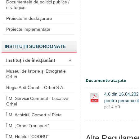
Documentele de politici publice /
strategice
Proiecte în desfășurare
Proiecte implementate
INSTITUȚII SUBORDONATE
Instituții de învățământ
+
Muzeul de Istorie şi Etnografie
Orhei
Documente ataşate
Regia Apă Canal – Orhei S.A.
4.6 din 16.04.202
Î.M. Servicii Comunal - Locative
pentru personalul
Orhei
pdf, 4 MB
Î.M. Achiziții, Comerț și Piețe
Î.M. „Orhei Transport”
Alte Regulame
Î.M. Hotelul ”CODRU”