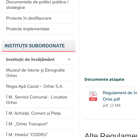
Documentele de politici publice /
strategice
Proiecte în desfășurare
Proiecte implementate
INSTITUȚII SUBORDONATE
Instituții de învățământ
+
Muzeul de Istorie şi Etnografie
Orhei
Documente ataşate
Regia Apă Canal – Orhei S.A.
Regulament de într
Î.M. Servicii Comunal - Locative
Orhe.pdf
Orhei
pdf, 12 MB
Î.M. Achiziții, Comerț și Piețe
Î.M. „Orhei Transport”
Alte Regulame
Î.M. Hotelul ”CODRU”