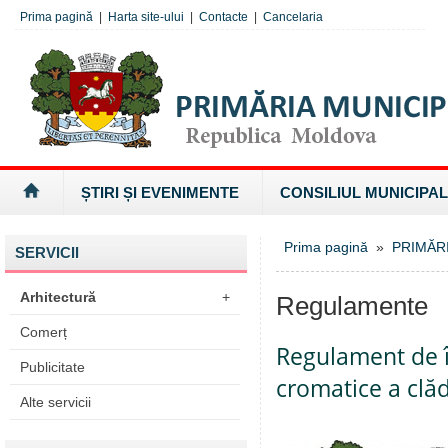
Prima pagină
|
Harta site-ului
|
Contacte
|
Cancelaria
ȘTIRI ȘI EVENIMENTE
CONSILIUL MUNICIPAL
Prima pagină
»
PRIMĂR
SERVICII
Arhitectură
+
Regulamente
Comerț
Regulament de în
Publicitate
cromatice a clăd
Alte servicii