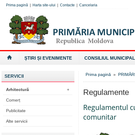
Prima pagină
|
Harta site-ului
|
Contacte
|
Cancelaria
ȘTIRI ȘI EVENIMENTE
CONSILIUL MUNICIPAL
Prima pagină
»
PRIMĂR
SERVICII
Arhitectură
+
Regulamente
Comerț
Regulamentul cu 
Publicitate
comunitar
Alte servicii