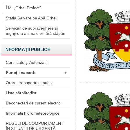
Î.M. „Orhei Proiect”
Stația Salvare pe Apă Orhei
Serviciul de supraveghere și
îngrijire a animalelor fără stăpân
INFORMAȚII PUBLICE
Certificate și Autorizații
Funcții vacante
+
Orarul transportului public
Lista sărbătorilor
Deconectări de curent electric
Informații hidrometeorologice
REGULI DE COMPORTAMENT
ÎN SITUAŢII DE URGENŢĂ