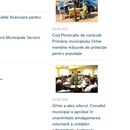
atiile financiare pentru
05.08.2026
Cod Portocaliu de caniculă:
rii Municipale Servicii
Primăria municipiului Orhei
menține măsurile de protecție
pentru populație
-
03.08.2026
Orhei a ales viitorul. Consiliul
municipal a aprobat în
unanimitate amalgamarea
voluntară a unităților