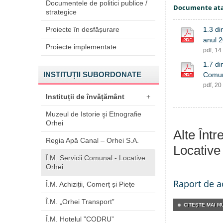
Documentele de politici publice /
Documente at
strategice
Proiecte în desfășurare
1.3 di
anul 
Proiecte implementate
pdf, 1
1.7 di
INSTITUȚII SUBORDONATE
Comun
pdf, 2
Instituții de învățământ
+
Muzeul de Istorie şi Etnografie
Orhei
Alte Înt
Regia Apă Canal – Orhei S.A.
Locative
Î.M. Servicii Comunal - Locative
Orhei
Raport de ac
Î.M. Achiziții, Comerț și Piețe
Î.M. „Orhei Transport”
CITEŞTE MAI MU
Î.M. Hotelul ”CODRU”