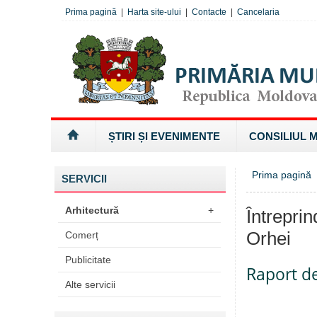
Prima pagină
|
Harta site-ului
|
Contacte
|
Cancelaria
ȘTIRI ȘI EVENIMENTE
CONSILIUL 
Prima pagină
»
SERVICII
Arhitectură
+
Întrepri
Orhei
Comerț
Publicitate
Raport de
Alte servicii