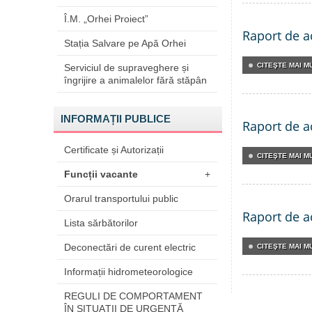
Î.M. „Orhei Proiect”
Raport de ac
Stația Salvare pe Apă Orhei
CITEŞTE MAI MU
Serviciul de supraveghere și
îngrijire a animalelor fără stăpân
INFORMAȚII PUBLICE
Raport de ac
Certificate și Autorizații
CITEŞTE MAI MU
Funcții vacante
+
Orarul transportului public
Raport de ac
Lista sărbătorilor
Deconectări de curent electric
CITEŞTE MAI MU
Informații hidrometeorologice
REGULI DE COMPORTAMENT
ÎN SITUAŢII DE URGENŢĂ