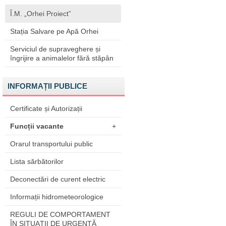
Î.M. „Orhei Proiect”
Stația Salvare pe Apă Orhei
Serviciul de supraveghere și
îngrijire a animalelor fără stăpân
INFORMAȚII PUBLICE
Certificate și Autorizații
Funcții vacante
+
Orarul transportului public
Lista sărbătorilor
Deconectări de curent electric
Informații hidrometeorologice
REGULI DE COMPORTAMENT
ÎN SITUAŢII DE URGENŢĂ