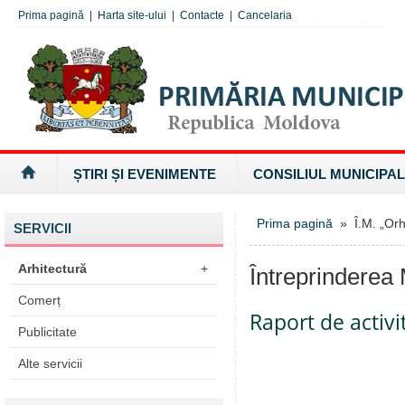
Prima pagină
|
Harta site-ului
|
Contacte
|
Cancelaria
ȘTIRI ȘI EVENIMENTE
CONSILIUL MUNICIPAL
Prima pagină
» Î.M. „Orhe
SERVICII
Arhitectură
+
Întreprinderea 
Comerț
Raport de activi
Publicitate
Alte servicii