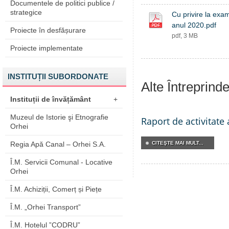
Documentele de politici publice /
strategice
Cu privire la exa
anul 2020.pdf
Proiecte în desfășurare
pdf, 3 MB
Proiecte implementate
INSTITUȚII SUBORDONATE
Alte Întreprind
Instituții de învățământ
+
Muzeul de Istorie şi Etnografie
Raport de activitate
Orhei
Regia Apă Canal – Orhei S.A.
CITEŞTE MAI MULT...
Î.M. Servicii Comunal - Locative
Orhei
Î.M. Achiziții, Comerț și Piețe
Î.M. „Orhei Transport”
Î.M. Hotelul ”CODRU”