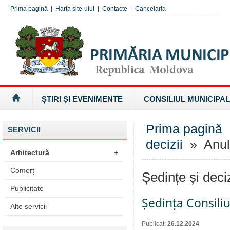
Prima pagină
|
Harta site-ului
|
Contacte
|
Cancelaria
ȘTIRI ȘI EVENIMENTE
CONSILIUL MUNICIPAL
Prima pagină
SERVICII
decizii
» Anul
Arhitectură
+
Comerț
Ședințe și deci
Publicitate
Ședința Consiliu
Alte servicii
Publicat:
26.12.2024