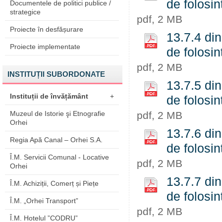
de folosin
Documentele de politici publice /
strategice
pdf, 2 MB
Proiecte în desfășurare
13.7.4 di
Proiecte implementate
de folosin
pdf, 2 MB
INSTITUȚII SUBORDONATE
13.7.5 di
Instituții de învățământ
+
de folosin
Muzeul de Istorie şi Etnografie
pdf, 2 MB
Orhei
13.7.6 di
Regia Apă Canal – Orhei S.A.
de folosin
Î.M. Servicii Comunal - Locative
pdf, 2 MB
Orhei
13.7.7 di
Î.M. Achiziții, Comerț și Piețe
de folosin
Î.M. „Orhei Transport”
pdf, 2 MB
Î.M. Hotelul ”CODRU”