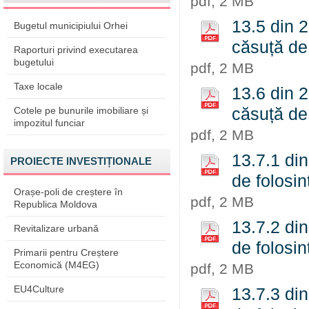
pdf, 2 MB
13.5 din 2
Bugetul municipiului Orhei
căsuță de
Raporturi privind executarea
bugetului
pdf, 2 MB
Taxe locale
13.6 din 2
Cotele pe bunurile imobiliare și
căsuță de
impozitul funciar
pdf, 2 MB
13.7.1 di
PROIECTE INVESTIȚIONALE
de folosin
Orașe-poli de creștere în
pdf, 2 MB
Republica Moldova
13.7.2 di
Revitalizare urbană
de folosin
Primarii pentru Creștere
Economică (M4EG)
pdf, 2 MB
EU4Culture
13.7.3 di