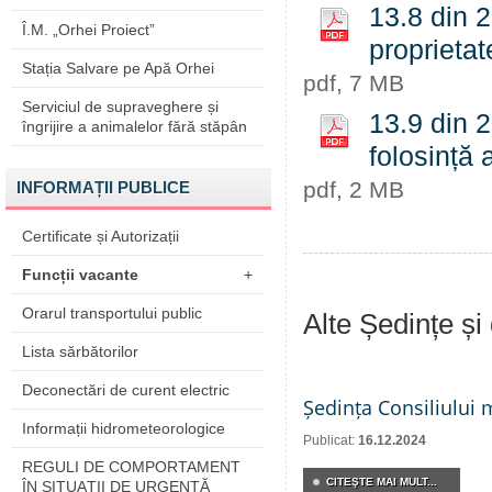
13.8 din 2
Î.M. „Orhei Proiect”
proprieta
Stația Salvare pe Apă Orhei
pdf, 7 MB
Serviciul de supraveghere și
13.9 din 
îngrijire a animalelor fără stăpân
folosință 
pdf, 2 MB
INFORMAȚII PUBLICE
Certificate și Autorizații
Funcții vacante
+
Orarul transportului public
Alte Ședințe și
Lista sărbătorilor
Deconectări de curent electric
Ședința Consiliului 
Informații hidrometeorologice
Publicat:
16.12.2024
REGULI DE COMPORTAMENT
CITEŞTE MAI MULT...
ÎN SITUAŢII DE URGENŢĂ