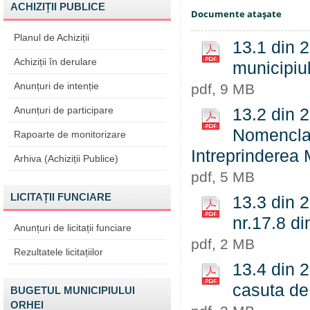
ACHIZIȚII PUBLICE
Documente ataşate
Planul de Achiziții
13.1 din 2
Achiziții în derulare
municipiu
Anunțuri de intenție
pdf, 9 MB
Anunțuri de participare
13.2 din 
Nomenclato
Rapoarte de monitorizare
Intreprinderea 
Arhiva (Achiziții Publice)
pdf, 5 MB
LICITAȚII FUNCIARE
13.3 din 2
nr.17.8 d
Anunțuri de licitații funciare
pdf, 2 MB
Rezultatele licitațiilor
13.4 din 2
casuta de
BUGETUL MUNICIPIULUI
ORHEI