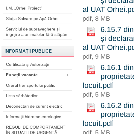
și declara
al UAT Orhei.p
Î.M. „Orhei Proiect”
pdf, 8 MB
Stația Salvare pe Apă Orhei
6.15.7 din
Serviciul de supraveghere și
îngrijire a animalelor fără stăpân
și declara
al UAT Orhei.p
INFORMAȚII PUBLICE
pdf, 9 MB
Certificate și Autorizații
6.16.1 din
Funcții vacante
+
proprietat
locuit.pdf
Orarul transportului public
pdf, 5 MB
Lista sărbătorilor
6.16.2 din
Deconectări de curent electric
proprietat
Informații hidrometeorologice
locuit.pdf
REGULI DE COMPORTAMENT
pdf, 5 MB
ÎN SITUAŢII DE URGENŢĂ