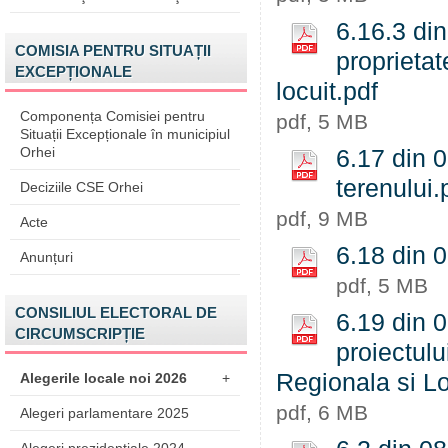
6.16.3 din
COMISIA PENTRU SITUAȚII
proprietat
EXCEPȚIONALE
locuit.pdf
Componența Comisiei pentru
pdf, 5 MB
Situații Excepționale în municipiul
Orhei
6.17 din 0
terenului.
Deciziile CSE Orhei
pdf, 9 MB
Acte
6.18 din 
Anunțuri
pdf, 5 MB
CONSILIUL ELECTORAL DE
6.19 din 
CIRCUMSCRIPȚIE
proiectulu
Regionala si L
Alegerile locale noi 2026
+
pdf, 6 MB
Alegeri parlamentare 2025