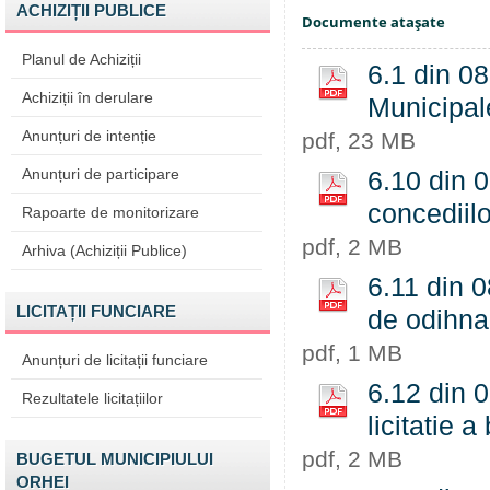
ACHIZIȚII PUBLICE
Documente ataşate
Planul de Achiziții
6.1 din 08
Achiziții în derulare
Municipal
Anunțuri de intenție
pdf, 23 MB
Anunțuri de participare
6.10 din 0
concediilo
Rapoarte de monitorizare
pdf, 2 MB
Arhiva (Achiziții Publice)
6.11 din 
LICITAȚII FUNCIARE
de odihna
pdf, 1 MB
Anunțuri de licitații funciare
6.12 din 0
Rezultatele licitațiilor
licitatie 
pdf, 2 MB
BUGETUL MUNICIPIULUI
ORHEI