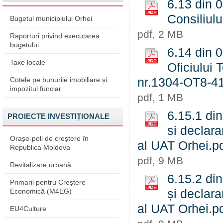
6.13 din 0
Consiliulu
Bugetul municipiului Orhei
pdf, 2 MB
Raporturi privind executarea
bugetului
6.14 din 0
Taxe locale
Oficiului 
Cotele pe bunurile imobiliare și
nr.1304-OT8-41
impozitul funciar
pdf, 1 MB
6.15.1 din
PROIECTE INVESTIȚIONALE
si declara
Orașe-poli de creștere în
al UAT Orhei.p
Republica Moldova
pdf, 9 MB
Revitalizare urbană
6.15.2 din
Primarii pentru Creștere
Economică (M4EG)
și declara
al UAT Orhei.p
EU4Culture