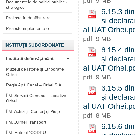
pdf, 9 MB
Documentele de politici publice /
strategice
6.15.3 din
Proiecte în desfășurare
și declara
al UAT Orhei.p
Proiecte implementate
pdf, 9 MB
INSTITUȚII SUBORDONATE
6.15.4 din
și declara
Instituții de învățământ
+
al UAT Orhei.p
Muzeul de Istorie şi Etnografie
Orhei
pdf, 9 MB
Regia Apă Canal – Orhei S.A.
6.15.5 din
Î.M. Servicii Comunal - Locative
și declara
Orhei
al UAT Orhei.p
Î.M. Achiziții, Comerț și Piețe
pdf, 8 MB
Î.M. „Orhei Transport”
6.15.6 din
Î.M. Hotelul ”CODRU”