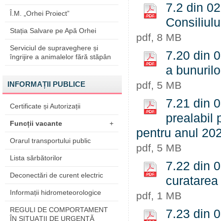
7.2 din 02
Î.M. „Orhei Proiect”
Consiliulu
Stația Salvare pe Apă Orhei
pdf, 8 MB
Serviciul de supraveghere și
7.20 din 
îngrijire a animalelor fără stăpân
a bunurilo
pdf, 5 MB
INFORMAȚII PUBLICE
7.21 din 
Certificate și Autorizații
prealabil 
Funcții vacante
+
pentru anul 20
Orarul transportului public
pdf, 5 MB
Lista sărbătorilor
7.22 din 0
Deconectări de curent electric
curatarea 
Informații hidrometeorologice
pdf, 1 MB
REGULI DE COMPORTAMENT
7.23 din 0
ÎN SITUAŢII DE URGENŢĂ