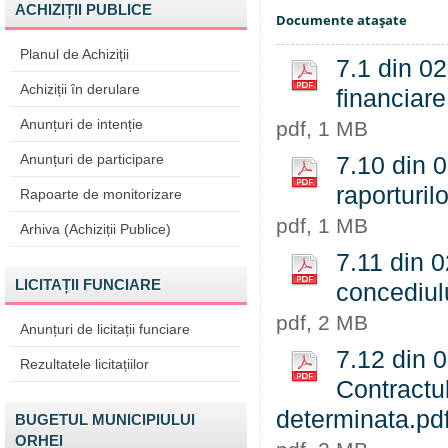
ACHIZIȚII PUBLICE
Documente ataşate
Planul de Achiziții
7.1 din 02
Achiziții în derulare
financiare
Anunțuri de intenție
pdf, 1 MB
Anunțuri de participare
7.10 din 
raporturil
Rapoarte de monitorizare
pdf, 1 MB
Arhiva (Achiziții Publice)
7.11 din 0
LICITAȚII FUNCIARE
concediul
pdf, 2 MB
Anunțuri de licitații funciare
7.12 din 0
Rezultatele licitațiilor
Contractu
determinata.pd
BUGETUL MUNICIPIULUI
ORHEI