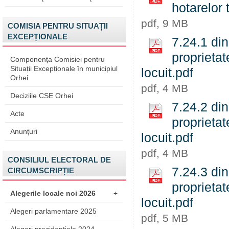
hotarelor 
pdf, 9 MB
COMISIA PENTRU SITUAȚII
EXCEPȚIONALE
7.24.1 din
proprietat
Componența Comisiei pentru
Situații Excepționale în municipiul
locuit.pdf
Orhei
pdf, 4 MB
Deciziile CSE Orhei
7.24.2 din
Acte
proprietat
Anunțuri
locuit.pdf
pdf, 4 MB
CONSILIUL ELECTORAL DE
7.24.3 din
CIRCUMSCRIPȚIE
proprietat
Alegerile locale noi 2026
+
locuit.pdf
Alegeri parlamentare 2025
pdf, 5 MB