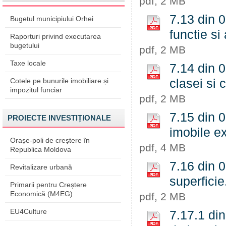
pdf, 2 MB
7.13 din 0
Bugetul municipiului Orhei
functie si
Raporturi privind executarea
bugetului
pdf, 2 MB
Taxe locale
7.14 din 0
Cotele pe bunurile imobiliare și
clasei si 
impozitul funciar
pdf, 2 MB
7.15 din 0
PROIECTE INVESTIȚIONALE
imobile ex
Orașe-poli de creștere în
pdf, 4 MB
Republica Moldova
7.16 din 0
Revitalizare urbană
superficie
Primarii pentru Creștere
Economică (M4EG)
pdf, 2 MB
EU4Culture
7.17.1 din