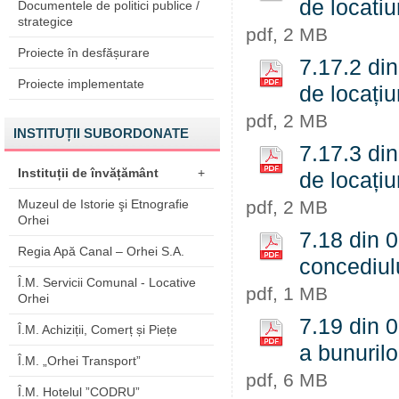
de locatiu
Documentele de politici publice /
strategice
pdf, 2 MB
Proiecte în desfășurare
7.17.2 din
Proiecte implementate
de locațiu
pdf, 2 MB
INSTITUȚII SUBORDONATE
7.17.3 din
Instituții de învățământ
+
de locațiu
Muzeul de Istorie şi Etnografie
pdf, 2 MB
Orhei
7.18 din 0
Regia Apă Canal – Orhei S.A.
concediulu
Î.M. Servicii Comunal - Locative
pdf, 1 MB
Orhei
7.19 din 
Î.M. Achiziții, Comerț și Piețe
a bunurilo
Î.M. „Orhei Transport”
pdf, 6 MB
Î.M. Hotelul ”CODRU”