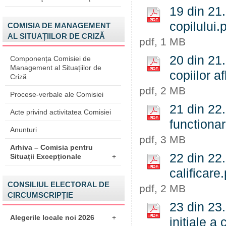
19 din 21
copilului.
COMISIA DE MANAGEMENT
AL SITUAȚIILOR DE CRIZĂ
pdf, 1 MB
20 din 21.
Componența Comisiei de
Management al Situațiilor de
copiilor af
Criză
pdf, 2 MB
Procese-verbale ale Comisiei
21 din 22.
Acte privind activitatea Comisiei
functionar
Anunțuri
pdf, 3 MB
Arhiva – Comisia pentru
22 din 22.
Situații Excepționale
+
calificare
CONSILIUL ELECTORAL DE
pdf, 2 MB
CIRCUMSCRIPȚIE
23 din 23.
Alegerile locale noi 2026
+
initiale a 