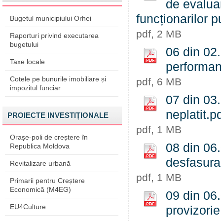
de evalua
funcționarilor 
Bugetul municipiului Orhei
pdf, 2 MB
Raporturi privind executarea
bugetului
06 din 02.
Taxe locale
performan
Cotele pe bunurile imobiliare și
pdf, 6 MB
impozitul funciar
07 din 03
neplatit.p
PROIECTE INVESTIȚIONALE
pdf, 1 MB
Orașe-poli de creștere în
08 din 06.
Republica Moldova
desfasura
Revitalizare urbană
pdf, 1 MB
Primarii pentru Creștere
Economică (M4EG)
09 din 06.
EU4Culture
provizorie