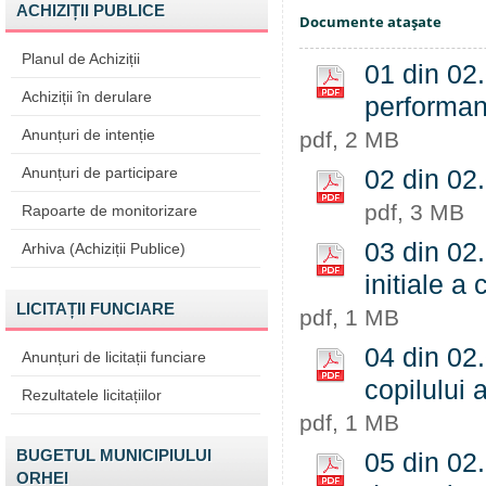
ACHIZIȚII PUBLICE
Documente ataşate
Planul de Achiziții
01 din 02.
Achiziții în derulare
performant
Anunțuri de intenție
pdf, 2 MB
Anunțuri de participare
02 din 02.
pdf, 3 MB
Rapoarte de monitorizare
03 din 02.
Arhiva (Achiziții Publice)
initiale a 
LICITAȚII FUNCIARE
pdf, 1 MB
04 din 02.
Anunțuri de licitații funciare
copilului a
Rezultatele licitațiilor
pdf, 1 MB
BUGETUL MUNICIPIULUI
05 din 02.
ORHEI