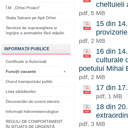
cheltuieli 
Î.M. „Orhei Proiect”
pdf, 5 MB
Stația Salvare pe Apă Orhei
15 din 14.
Serviciul de supraveghere și
provizorie
îngrijire a animalelor fără stăpân
pdf, 2 MB
INFORMAȚII PUBLICE
16 din 14.
culturale 
Certificate și Autorizații
poetului Mihai
Funcții vacante
+
pdf, 2 MB
Orarul transportului public
17 din 17.
Lista sărbătorilor
pdf, 1 MB
Deconectări de curent electric
18 din 20
Informații hidrometeorologice
extraordin
REGULI DE COMPORTAMENT
pdf, 3 MB
ÎN SITUAŢII DE URGENŢĂ