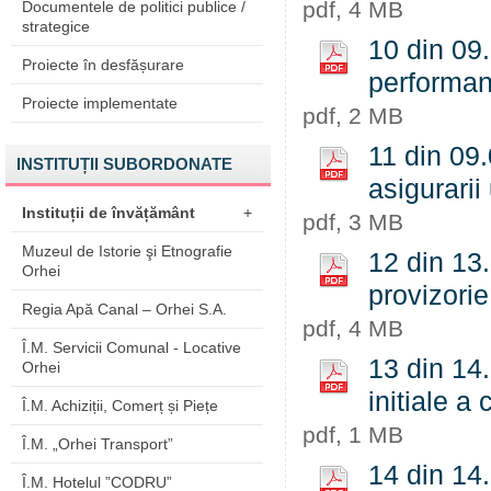
pdf, 4 MB
Documentele de politici publice /
strategice
10 din 09.
Proiecte în desfășurare
performant
Proiecte implementate
pdf, 2 MB
11 din 09.
INSTITUȚII SUBORDONATE
asigurarii
Instituții de învățământ
+
pdf, 3 MB
Muzeul de Istorie şi Etnografie
12 din 13.
Orhei
provizorie
Regia Apă Canal – Orhei S.A.
pdf, 4 MB
Î.M. Servicii Comunal - Locative
13 din 14.
Orhei
initiale a 
Î.M. Achiziții, Comerț și Piețe
pdf, 1 MB
Î.M. „Orhei Transport”
14 din 14
Î.M. Hotelul ”CODRU”