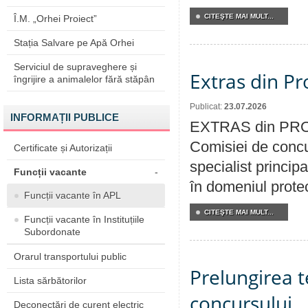
CITEŞTE MAI MULT...
Î.M. „Orhei Proiect”
Stația Salvare pe Apă Orhei
Serviciul de supraveghere și
Extras din Pr
îngrijire a animalelor fără stăpân
Publicat:
23.07.2026
INFORMAȚII PUBLICE
EXTRAS din PROC
Comisiei de concu
Certificate și Autorizații
specialist princip
Funcții vacante
-
în domeniul protecț
Funcții vacante în APL
CITEŞTE MAI MULT...
Funcții vacante în Instituțiile
Subordonate
Orarul transportului public
Prelungirea 
Lista sărbătorilor
concursului
Deconectări de curent electric