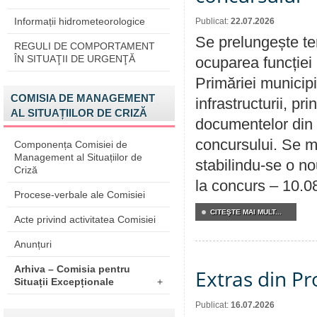
Informații hidrometeorologice
Publicat:
22.07.2026
Se prelungește te
REGULI DE COMPORTAMENT
ÎN SITUAŢII DE URGENŢĂ
ocuparea funcției 
Primăriei municipi
COMISIA DE MANAGEMENT
infrastructurii, p
AL SITUAȚIILOR DE CRIZĂ
documentelor din i
concursului. Se m
Componența Comisiei de
Management al Situațiilor de
stabilindu-se o n
Criză
la concurs – 10.0
Procese-verbale ale Comisiei
CITEŞTE MAI MULT...
Acte privind activitatea Comisiei
Anunțuri
Arhiva – Comisia pentru
Extras din Pr
Situații Excepționale
+
Publicat:
16.07.2026