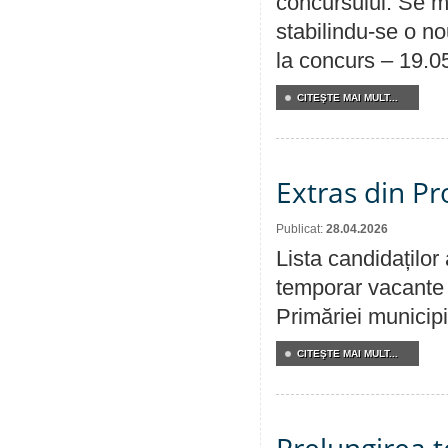
concursului. Se m
stabilindu-se o n
la concurs – 19.0
CITEŞTE MAI MULT...
Extras din Pr
Publicat:
28.04.2026
Lista candidaților
temporar vacante d
Primăriei municipi
CITEŞTE MAI MULT...