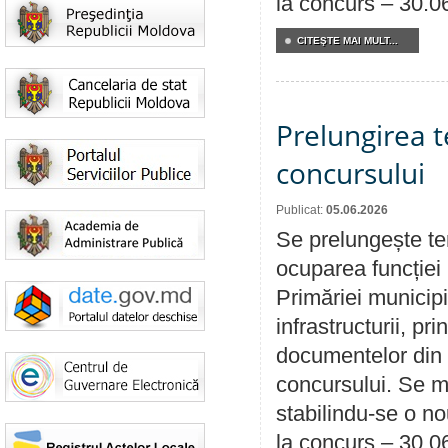
la concurs – 30.0
CITEŞTE MAI MULT...
Prelungirea 
concursului
Publicat:
05.06.2026
Se prelungește te
ocuparea funcției 
Primăriei municipi
infrastructurii, p
documentelor din i
concursului. Se m
stabilindu-se o n
la concurs – 30.0