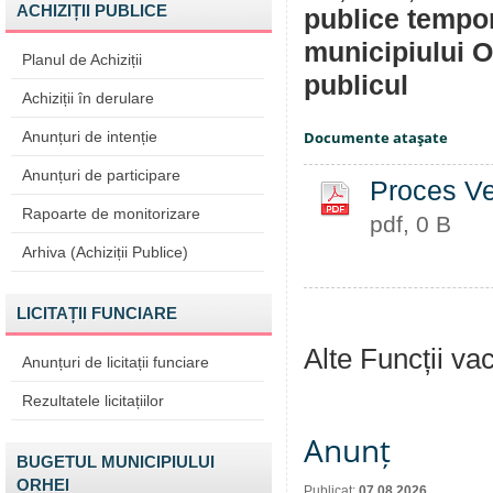
ACHIZIȚII PUBLICE
publice tempor
municipiului Or
Planul de Achiziții
publicul
Achiziții în derulare
Anunțuri de intenție
Documente ataşate
Anunțuri de participare
Proces V
Rapoarte de monitorizare
pdf, 0 B
Arhiva (Achiziții Publice)
LICITAȚII FUNCIARE
Alte Funcții va
Anunțuri de licitații funciare
Rezultatele licitațiilor
Anunț
BUGETUL MUNICIPIULUI
ORHEI
Publicat:
07.08.2026