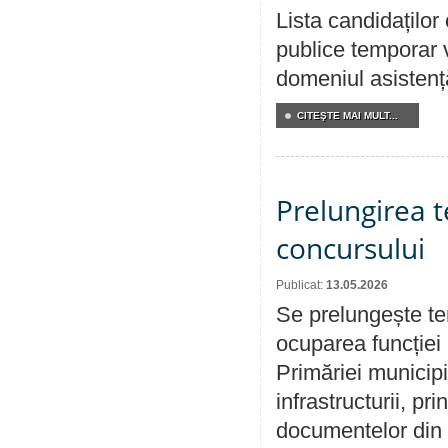
Lista candidațilo
publice temporar v
domeniul asistență
CITEŞTE MAI MULT...
Prelungirea 
concursului
Publicat:
13.05.2026
Se prelungește te
ocuparea funcției 
Primăriei municipi
infrastructurii, p
documentelor din i