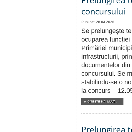
Prelungirea 
concursului
Publicat:
28.04.2026
Se prelungește te
ocuparea funcției 
Primăriei municipi
infrastructurii, p
documentelor din i
concursului. Se m
stabilindu-se o n
la concurs – 12.0
CITEŞTE MAI MULT...
Prelungirea 