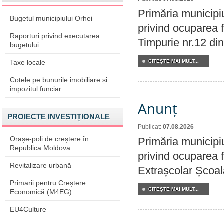
Primăria municipi
Bugetul municipiului Orhei
privind ocuparea f
Raporturi privind executarea
Timpurie nr.12 din
bugetului
Taxe locale
CITEŞTE MAI MULT...
Cotele pe bunurile imobiliare și
impozitul funciar
Anunț
PROIECTE INVESTIȚIONALE
Publicat:
07.08.2026
Orașe-poli de creștere în
Primăria municipi
Republica Moldova
privind ocuparea f
Revitalizare urbană
Extrașcolar Școala
Primarii pentru Creștere
CITEŞTE MAI MULT...
Economică (M4EG)
EU4Culture