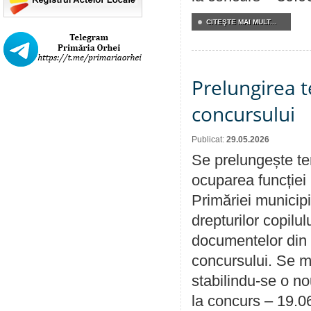
CITEŞTE MAI MULT...
Prelungirea 
concursului
Publicat:
29.05.2026
Se prelungește te
ocuparea funcției 
Primăriei municipi
drepturilor copilu
documentelor din i
concursului. Se m
stabilindu-se o n
la concurs – 19.0