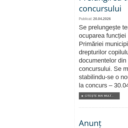
concursului
Publicat:
20.04.2026
Se prelungește te
ocuparea funcției 
Primăriei municipi
drepturilor copilu
documentelor din i
concursului. Se m
stabilindu-se o n
la concurs – 30.0
CITEŞTE MAI MULT...
Anunț