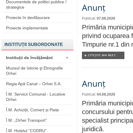
Documentele de politici publice /
Anunț
strategice
Proiecte în desfășurare
Publicat:
07.08.2026
Primăria municipi
Proiecte implementate
privind ocuparea f
Timpurie nr.1 din 
INSTITUȚII SUBORDONATE
CITEŞTE MAI MULT...
Instituții de învățământ
+
Muzeul de Istorie şi Etnografie
Orhei
Anunț
Regia Apă Canal – Orhei S.A.
Î.M. Servicii Comunal - Locative
Publicat:
04.08.2026
Orhei
Primăria municipi
Î.M. Achiziții, Comerț și Piețe
concursului pentr
specialist principa
Î.M. „Orhei Transport”
juridică.
Î.M. Hotelul ”CODRU”