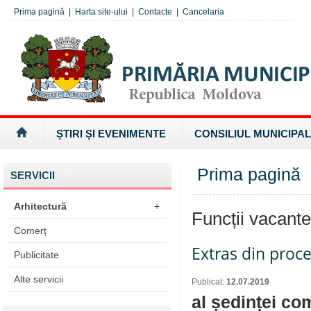
Prima pagină
|
Harta site-ului
|
Contacte
|
Cancelaria
ȘTIRI ȘI EVENIMENTE
CONSILIUL MUNICIPAL
Prima pagină
SERVICII
Arhitectură
+
Funcții vacant
Comerț
Extras din proce
Publicitate
Alte servicii
Publicat:
12.07.2019
al ședinței co