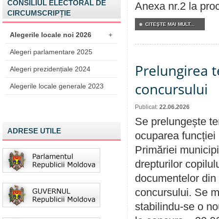
CONSILIUL ELECTORAL DE
Anexa nr.2 la pro
CIRCUMSCRIPȚIE
CITEŞTE MAI MULT...
Alegerile locale noi 2026
+
Alegeri parlamentare 2025
Prelungirea 
Alegeri prezidențiale 2024
concursului
Alegerile locale generale 2023
Publicat:
22.06.2026
Se prelungește te
ADRESE UTILE
ocuparea funcției 
Primăriei municipi
drepturilor copilu
documentelor din i
concursului. Se m
stabilindu-se o n