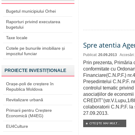
Bugetul municipiului Orhei
Raporturi privind executarea
bugetului
Taxe locale
Spre atentia Age
Cotele pe bunurile imobiliare și
impozitul funciar
Publicat:
20.09.2013
Accesări
Prin prezenta, Primăria 
conformitate cu Ordonan
PROIECTE INVESTIȚIONALE
Financiare(C.N.P.F.) nr.
Președintelui C.N.P.F. nr
Orașe-poli de creștere în
controlul tematic privind
Republica Moldova
asociațiilor de economii
Revitalizare urbană
CREDIT"(str.V.Lupu,1/88,
colaboratorii C.N.P.F. la
Primarii pentru Creștere
27.09.2013.
Economică (M4EG)
CITEŞTE MAI MULT...
EU4Culture