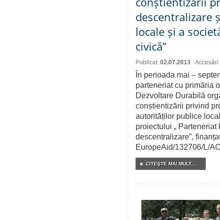
conștientizării p
descentralizare și
locale și a societ
civică”
Publicat:
02.07.2013
Accesări
În perioada mai – septe
parteneriat cu primăria 
Dezvoltare Durabilă or
conștientizării privind p
autorităților publice local
proiectului „ Parteneriat
descentralizare”, finan
EuropeAid/132706/L/A
CITEŞTE MAI MULT...