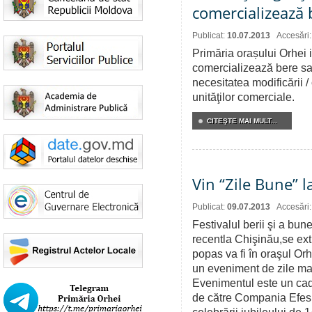
comercializează 
Publicat:
10.07.2013
Accesări
Primăria orașului Orhei
comercializează bere sa
necesitatea modificării /
unităţilor comerciale.
CITEŞTE MAI MULT...
Vin “Zile Bune” l
Publicat:
09.07.2013
Accesări
Festivalul berii şi a bune
recentla Chişinău,se extin
popas va fi în oraşul Orh
un eveniment de zile mari
Evenimentul este un cado
de către Compania Efes