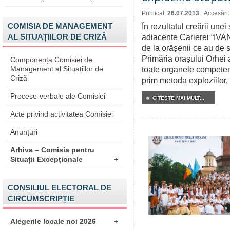
Publicat:
26.07.2013
Accesări
COMISIA DE MANAGEMENT
În rezultatul creării unei 
AL SITUAȚIILOR DE CRIZĂ
adiacente Carierei “IVAN
de la orășenii ce au de s
Primăria orașului Orhei a
Componența Comisiei de
Management al Situațiilor de
toate organele competent
Criză
prim metoda exploziilor, d
Procese-verbale ale Comisiei
CITEŞTE MAI MULT...
Acte privind activitatea Comisiei
Anunțuri
Arhiva – Comisia pentru
Situații Excepționale
+
CONSILIUL ELECTORAL DE
CIRCUMSCRIPȚIE
Alegerile locale noi 2026
+