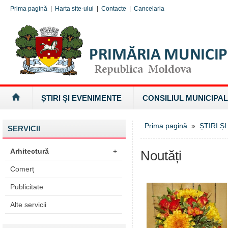
Prima pagină
|
Harta site-ului
|
Contacte
|
Cancelaria
ȘTIRI ȘI EVENIMENTE
CONSILIUL MUNICIPAL
Prima pagină
»
ȘTIRI Ș
SERVICII
Arhitectură
+
Noutăți
Comerț
Publicitate
Alte servicii