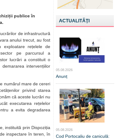
hiziții publice în
ACTUALITĂŢI
a.
ucrărilor de infrastructură
ăvara anului trecut, au fost
în exploatare rețelele de
 sector pe parcursul a
tor lucrări a constituit o
u demararea intervențiilor
05.08.2026
Anunț
te numărul mare de cereri
cetățenilor privind starea
ționăm că aceste lucrări nu
rucât executarea rețelelor
pentru a evita degradarea
, instituită prin Dispoziția
05.08.2026
 de inspectare în teren, în
Cod Portocaliu de caniculă: