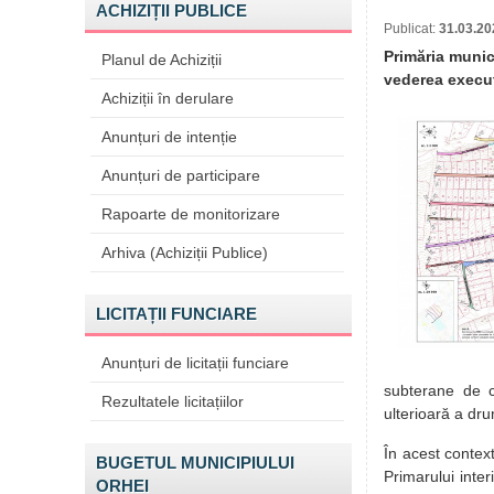
ACHIZIȚII PUBLICE
Publicat:
31.03.20
Primăria munici
Planul de Achiziții
vederea execută
Achiziții în derulare
Anunțuri de intenție
Anunțuri de participare
Rapoarte de monitorizare
Arhiva (Achiziții Publice)
LICITAȚII FUNCIARE
Anunțuri de licitații funciare
subterane de c
Rezultatele licitațiilor
ulterioară a dr
În acest context
BUGETUL MUNICIPIULUI
Primarului inter
ORHEI