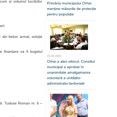
cum și volumul lucrărilor
Primăria municipiului Orhei
menține măsurile de protecție
pentru populație
ari;
er din beton armat, soluție
e finanțare va fi bugetul
03.08.2026
Orhei a ales viitorul. Consiliul
municipal a aprobat în
unanimitate amalgamarea
voluntară a unităților
administrativ-teritoriale
; str. Tudose Roman nr. 6 –