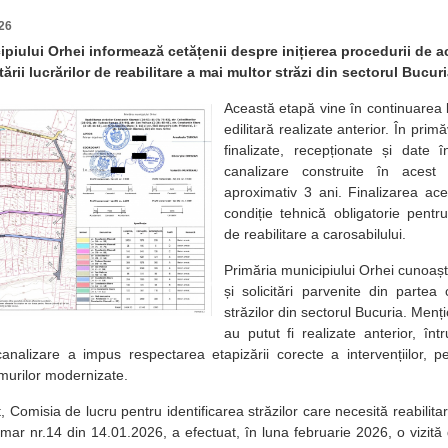
26
piului Orhei informează cetățenii despre inițierea procedurii de ac
rii lucrărilor de reabilitare a mai multor străzi din sectorul Bucuri
Această etapă vine în continuarea l
edilitară realizate anterior. În prim
finalizate, recepționate și date 
canalizare construite în acest
aproximativ 3 ani. Finalizarea aces
condiție tehnică obligatorie pentr
de reabilitare a carosabilului.
Primăria municipiului Orhei cunoaș
și solicitări parvenite din partea 
străzilor din sectorul Bucuria. Men
au putut fi realizate anterior, înt
analizare a impus respectarea etapizării corecte a intervențiilor, 
umurilor modernizate.
, Comisia de lucru pentru identificarea străzilor care necesită reabilitare
imar nr.14 din 14.01.2026, a efectuat, în luna februarie 2026, o vizită