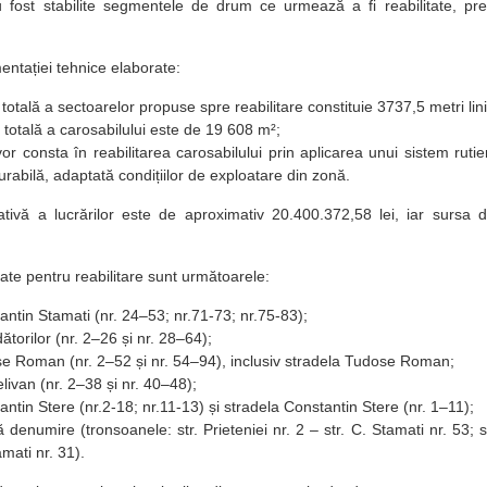
 fost stabilite segmentele de drum ce urmează a fi reabilitate, pre
tației tehnice elaborate:
totală a sectoarelor propuse spre reabilitare constituie 3737,5 metri lini
 totală a carosabilului este de 19 608 m²;
 vor consta în reabilitarea carosabilului prin aplicarea unui sistem ruti
urabilă, adaptată condițiilor de exploatare din zonă.
tivă a lucrărilor este de aproximativ 20.400.372,58 lei, iar sursa d
ate pentru reabilitare sunt următoarele:
tantin Stamati (nr. 24–53; nr.71-73; nr.75-83);
dătorilor (nr. 2–26 și nr. 28–64);
se Roman (nr. 2–52 și nr. 54–94), inclusiv stradela Tudose Roman;
elivan (nr. 2–38 și nr. 40–48);
tantin Stere (nr.2-18; nr.11-13) și stradela Constantin Stere (nr. 1–11);
ră denumire (tronsoanele: str. Prieteniei nr. 2 – str. C. Stamati nr. 53
amati nr. 31).