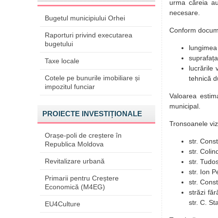
urma căreia au
necesare.
Bugetul municipiului Orhei
Conform documen
Raporturi privind executarea
bugetului
lungimea 
suprafața
Taxe locale
lucrările
Cotele pe bunurile imobiliare și
tehnică d
impozitul funciar
Valoarea estima
municipal.
PROIECTE INVESTIȚIONALE
Tronsoanele viz
Orașe-poli de creștere în
str. Cons
Republica Moldova
str. Colin
Revitalizare urbană
str. Tudo
str. Ion P
Primarii pentru Creștere
str. Cons
Economică (M4EG)
străzi fă
str. C. St
EU4Culture