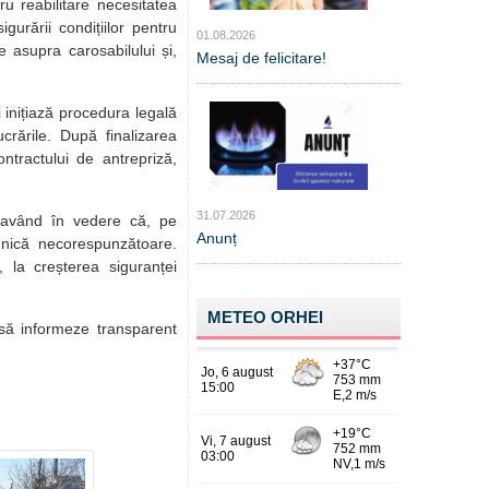
u reabilitare necesitatea
gurării condițiilor pentru
01.08.2026
re asupra carosabilului și,
Mesaj de felicitare!
 inițiază procedura legală
rările. După finalizarea
ntractului de antrepriză,
31.07.2026
, având în vedere că, pe
Anunț
ehnică necorespunzătoare.
, la creșterea siguranței
METEO ORHEI
 să informeze transparent