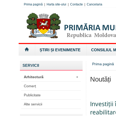
Prima pagină
|
Harta site-ului
|
Contacte
|
Cancelaria
ȘTIRI ȘI EVENIMENTE
CONSILIUL 
Prima pagină
SERVICII
Arhitectură
+
Noutăți
Comerț
Publicitate
Investiții
Alte servicii
reabilitar