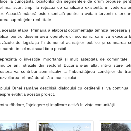
uce la cunoștința locuitorilor din segmentele de drum propuse pentr
cel mai scurt timp, la rețeaua de canalizare existentă, în vederea asi
ilor. Această măsură este esențială pentru a evita intervenții ulterioa
rarea suprafețelor reabilitate.
a această etapă, Primăria a elaborat documentația tehnică necesară și
ublică pentru desemnarea operatorului economic care va executa luc
evăzute de legislația în domeniul achizițiilor publice și semnarea co
demarate în cel mai scurt timp posibil.
reprezintă o investiție importantă și mult așteptată de comunitate
multor ani, străzile din sectorul Bucuria s-au aflat într-o stare t
estora va contribui semnificativ la îmbunătățirea condițiilor de trai
a dezvoltarea urbană durabilă a municipiului.
piului Orhei rămâne deschisă dialogului cu cetățenii și va continua
espre evoluția acestui proiect.
ru răbdare, înțelegere și implicare activă în viața comunității.