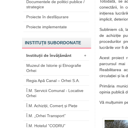
Totodată, se ad
Documentele de politici publice /
strategice
conectării, în 
inițierea lucrăr
Proiecte în desfășurare
implicit, deterio
Proiecte implementate
Subliniem că, l
de achiziție p
procedurilor pr
INSTITUȚII SUBORDONATE
lucrările vor fi 
Instituții de învățământ
+
Acest proiect 
parcursul mai 
Muzeul de Istorie şi Etnografie
Reabilitarea ac
Orhei
circulației și l
Regia Apă Canal – Orhei S.A.
Primăria munici
Î.M. Servicii Comunal - Locative
opinia publică d
Orhei
Vă mulțumim pent
Î.M. Achiziții, Comerț și Piețe
Î.M. „Orhei Transport”
Î.M. Hotelul ”CODRU”