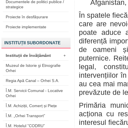
Afganistan, 
Documentele de politici publice /
strategice
În spatele fiec
Proiecte în desfășurare
care are nevoi
Proiecte implementate
poate aduce a
diferență import
INSTITUȚII SUBORDONATE
de oameni și 
Instituții de învățământ
+
puternice. Rei
legal, consti
Muzeul de Istorie şi Etnografie
Orhei
intervențiilor î
Regia Apă Canal – Orhei S.A.
au cea mai mare
Î.M. Servicii Comunal - Locative
prevăzute de l
Orhei
Primăria munic
Î.M. Achiziții, Comerț și Piețe
acționa cu resp
Î.M. „Orhei Transport”
interesul fiecăr
Î.M. Hotelul ”CODRU”