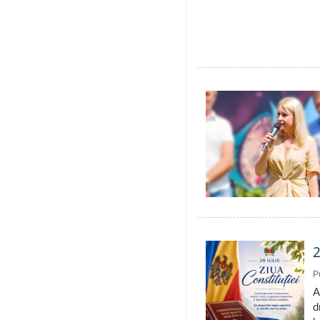
2
P
A
d