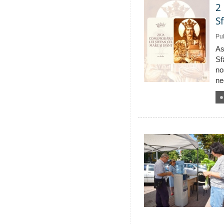
2
S
Pub
As
Sf
no
ne