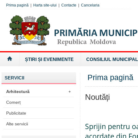
Prima pagină
|
Harta site-ului
|
Contacte
|
Cancelaria
ȘTIRI ȘI EVENIMENTE
CONSILIUL MUNICIPAL
Prima pagină
SERVICII
Arhitectură
+
Noutăți
Comerț
Publicitate
Alte servicii
Sprijin pentru o
acordate din Fo