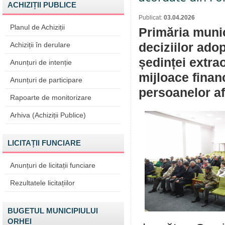
ACHIZIȚII PUBLICE
Publicat:
03.04.2026
Planul de Achiziții
Primăria munic
Achiziții în derulare
deciziilor ado
ședinței extra
Anunțuri de intenție
mijloace finan
Anunțuri de participare
persoanelor afla
Rapoarte de monitorizare
Arhiva (Achiziții Publice)
LICITAȚII FUNCIARE
Anunțuri de licitații funciare
Rezultatele licitațiilor
BUGETUL MUNICIPIULUI
ORHEI