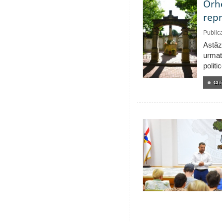
Orhe
repr
Public
Astăzi
urmat
politi
CIT