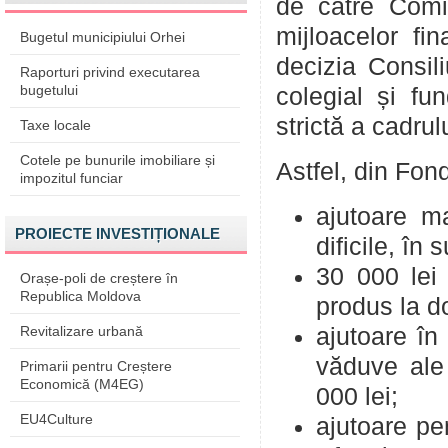
de către Comi
mijloacelor fi
Bugetul municipiului Orhei
decizia Consili
Raporturi privind executarea
bugetului
colegial și fu
strictă a cadrul
Taxe locale
Cotele pe bunurile imobiliare și
Astfel, din Fon
impozitul funciar
ajutoare ma
PROIECTE INVESTIȚIONALE
dificile, în
30 000 lei 
Orașe-poli de creștere în
Republica Moldova
produs la do
Revitalizare urbană
ajutoare în
văduve ale 
Primarii pentru Creștere
Economică (M4EG)
000 lei;
EU4Culture
ajutoare pe