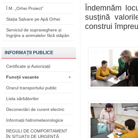
Îndemnăm locui
Î.M. „Orhei Proiect”
susțină valoril
Stația Salvare pe Apă Orhei
construi împreu
Serviciul de supraveghere și
îngrijire a animalelor fără stăpân
INFORMAȚII PUBLICE
Certificate și Autorizații
Funcții vacante
+
Orarul transportului public
Lista sărbătorilor
Deconectări de curent electric
Informații hidrometeorologice
REGULI DE COMPORTAMENT
ÎN SITUAŢII DE URGENŢĂ