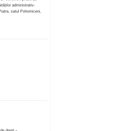
tăților administrativ-
Piatra, satul Pohorniceni,
 de drept –