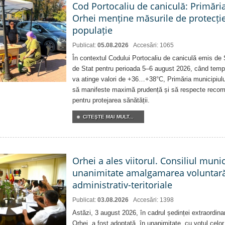
Cod Portocaliu de caniculă: Primări
Orhei menține măsurile de protecți
populație
Publicat:
05.08.2026
Accesări: 1065
În contextul Codului Portocaliu de caniculă emis de 
de Stat pentru perioada 5–6 august 2026, când temp
va atinge valori de +36…+38°C, Primăria municipiulu
să manifeste maximă prudență și să respecte recoman
pentru protejarea sănătății.
CITEŞTE MAI MULT...
Orhei a ales viitorul. Consiliul muni
unanimitate amalgamarea voluntară 
administrativ-teritoriale
Publicat:
03.08.2026
Accesări: 1398
Astăzi, 3 august 2026, în cadrul ședinței extraordina
Orhei, a fost adoptată, în unanimitate, cu votul celor 