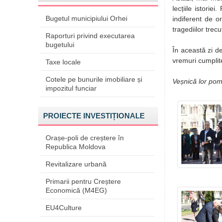
lecțiile istori
Bugetul municipiului Orhei
indiferent de o
tragediilor trecu
Raporturi privind executarea
bugetului
În această zi d
vremuri cumplit
Taxe locale
Cotele pe bunurile imobiliare și
Veșnică lor pom
impozitul funciar
PROIECTE INVESTIȚIONALE
Orașe-poli de creștere în
Republica Moldova
Revitalizare urbană
Primarii pentru Creștere
Economică (M4EG)
EU4Culture