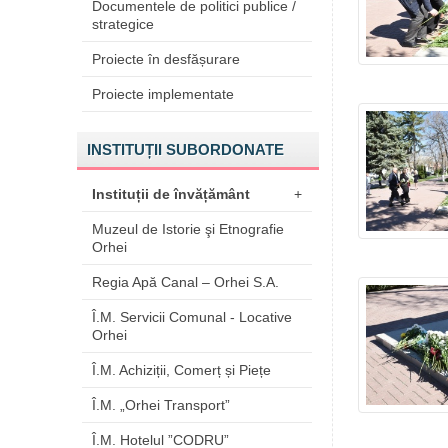
Documentele de politici publice /
strategice
Proiecte în desfășurare
Proiecte implementate
INSTITUȚII SUBORDONATE
Instituții de învățământ
+
Muzeul de Istorie şi Etnografie
Orhei
Regia Apă Canal – Orhei S.A.
Î.M. Servicii Comunal - Locative
Orhei
Î.M. Achiziții, Comerț și Piețe
Î.M. „Orhei Transport”
Î.M. Hotelul ”CODRU”