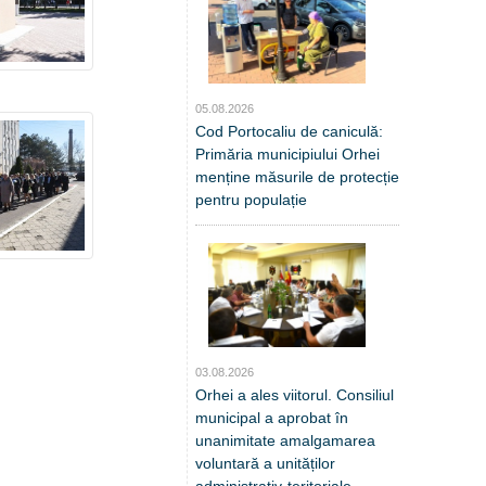
05.08.2026
Cod Portocaliu de caniculă:
Primăria municipiului Orhei
menține măsurile de protecție
pentru populație
03.08.2026
Orhei a ales viitorul. Consiliul
municipal a aprobat în
unanimitate amalgamarea
voluntară a unităților