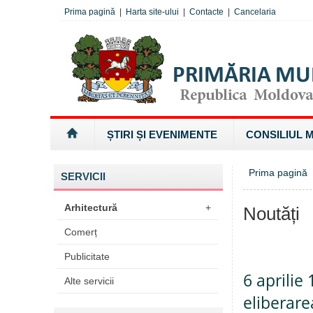
Prima pagină
|
Harta site-ului
|
Contacte
|
Cancelaria
ȘTIRI ȘI EVENIMENTE
CONSILIUL 
Prima pagină
SERVICII
Arhitectură
+
Noutăți
Comerț
Publicitate
6 aprilie
Alte servicii
eliberare