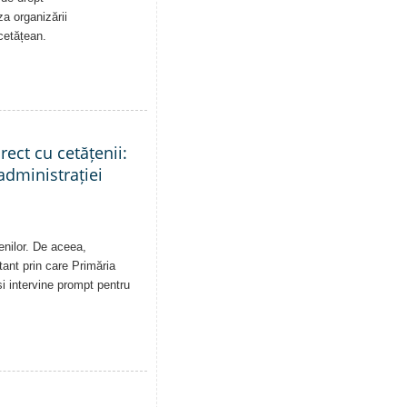
a organizării
 cetățean.
rect cu cetățenii:
administrației
enilor. De aceea,
tant prin care Primăria
și intervine prompt pentru