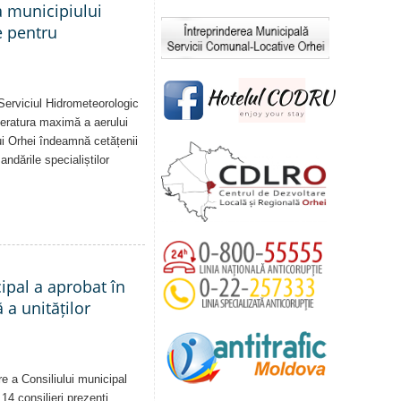
a municipiului
e pentru
Serviciul Hidrometeorologic
eratura maximă a aerului
i Orhei îndeamnă cetățenii
dările specialiștilor
cipal a aprobat în
a unităților
re a Consiliului municipal
14 consilieri prezenți,