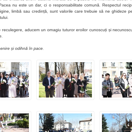
ei. Pacea nu este un dar, ci o responsabilitate comună. Respectul recipr
rigine, limbă sau credință, sunt valorile care trebuie să ne ghideze 
tului.
e reculegere, aducem un omagiu tuturor eroilor cunoscuți și necunoscu
e.
enire și odihnă în pace.