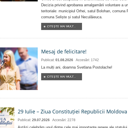
Decizia privind aprobarea amalgamării voluntare a uni
teritoriale: municipiul Orhei, satul Bolohan, comuna 
comuna Seliște și satul Neculăieuca.
CITEŞTE MAI MULT...
Mesaj de felicitare!
Publicat:
01.08.2026
Accesări: 1742
La mulți ani, doamna Svetlana Postolache!
CITEŞTE MAI MULT...
29 Iulie – Ziua Constituției Republicii Moldova
Publicat:
29.07.2026
Accesări: 2278
Astăzi celebrăm unul dintre cele mai importante repere ale statului