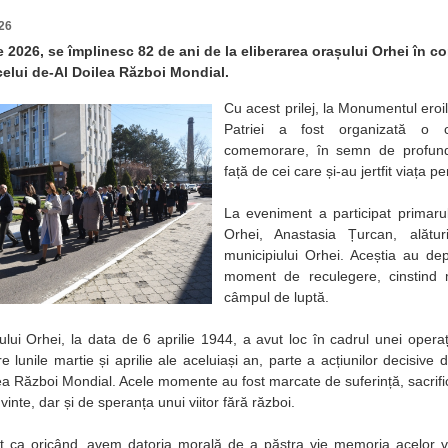
26
ie 2026, se împlinesc 82 de ani de la eliberarea orașului Orhei în 
celui de-Al Doilea Război Mondial.
Cu acest prilej, la Monumentul eroi
Patriei a fost organizată o
comemorare, în semn de profund 
față de cei care și-au jertfit viața pe
La eveniment a participat primarul
Orhei, Anastasia Țurcan, alătur
municipiului Orhei. Aceștia au dep
moment de reculegere, cinstind 
câmpul de luptă.
ului Orhei, la data de 6 aprilie 1944, a avut loc în cadrul unei opera
e lunile martie și aprilie ale aceluiași an, parte a acțiunilor decisive 
lea Război Mondial. Acele momente au fost marcate de suferință, sacrifi
vinte, dar și de speranța unui viitor fără război.
lt ca oricând, avem datoria morală de a păstra vie memoria acelor v