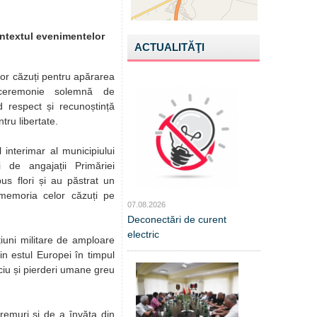
contextul evenimentelor
ACTUALITĂŢI
lor căzuți pentru apărarea
 ceremonie solemnă de
respect și recunoștință
ntru libertate.
 interimar al municipiului
i de angajații Primăriei
us flori și au păstrat un
memoria celor căzuți pe
07.08.2026
Deconectări de curent
electric
țiuni militare de amploare
din estul Europei în timpul
ciu și pierderi umane greu
remuri și de a învăța din