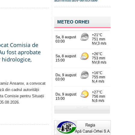
administrativ-teritoriale
METEO ORHEI
ocat Comisia de
Au fost aprobate
 hidrologice,
 Ramiz Ansarov, a convocat
ă din cadrul autorității
sta Comisie pentru Situații
 05.08.2026.