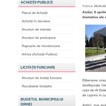
ACHIZIȚII PUBLICE
Publicat:
06.04.20
Astăzi, 6 april
Planul de Achiziții
dramatice ale 
Achiziții în derulare
Anunțuri de intenție
Anunțuri de participare
Rapoarte de monitorizare
Arhiva (Achiziții Publice)
LICITAȚII FUNCIARE
Anunțuri de licitații funciare
Eliberarea oraș
desfășurate într
Rezultatele licitațiilor
celui de-Al Doi
de cuprins în cu
BUGETUL MUNICIPIULUI
ORHEI
Astăzi, mai mu