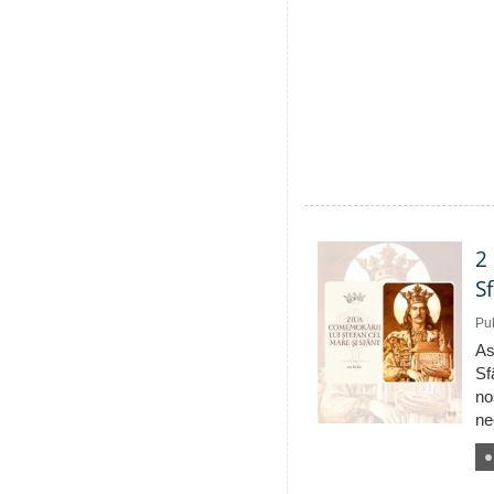
2
S
Pub
As
Sf
no
ne