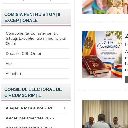
COMISIA PENTRU SITUAȚII
EXCEPȚIONALE
Componența Comisiei pentru
2
Situații Excepționale în municipiul
Orhei
P
A
Deciziile CSE Orhei
d
Acte
b
d
Anunțuri
CONSILIUL ELECTORAL DE
CIRCUMSCRIPȚIE
Alegerile locale noi 2026
+
Alegeri parlamentare 2025