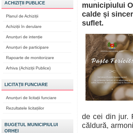
ACHIZIȚII PUBLICE
municipiului O
calde și sincer
Planul de Achiziții
suflet.
Achiziții în derulare
Anunțuri de intenție
Anunțuri de participare
Rapoarte de monitorizare
Arhiva (Achiziții Publice)
LICITAȚII FUNCIARE
Anunțuri de licitații funciare
Rezultatele licitațiilor
de cei din jur
căldură, armoni
BUGETUL MUNICIPIULUI
ORHEI