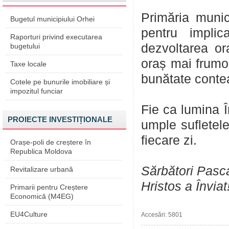
Primăria munic
Bugetul municipiului Orhei
pentru implic
Raporturi privind executarea
dezvoltarea or
bugetului
oraș mai frumos
Taxe locale
bunătate conte
Cotele pe bunurile imobiliare și
impozitul funciar
Fie ca lumina Î
PROIECTE INVESTIȚIONALE
umple sufletele
fiecare zi.
Orașe-poli de creștere în
Republica Moldova
Sărbători Pasc
Revitalizare urbană
Hristos a Înviat
Primarii pentru Creștere
Economică (M4EG)
EU4Culture
Accesări: 5801