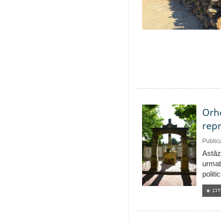
Orhe
repr
Public
Astăzi
urmat
politi
CIT