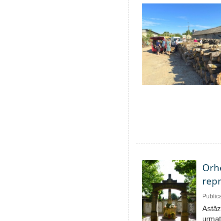
Orhe
repr
Public
Astăzi
urmat