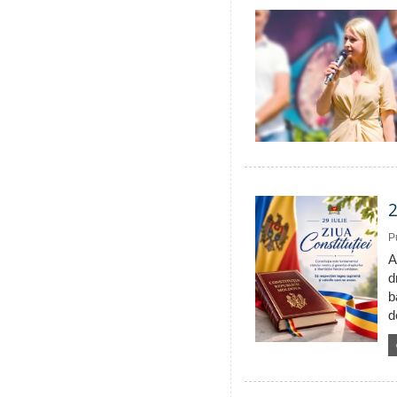
2
P
A
d
b
d