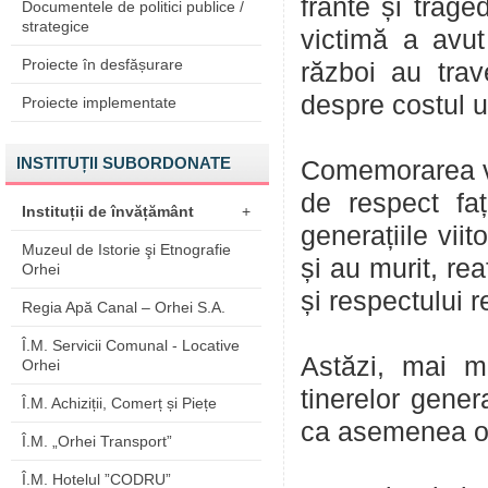
frânte și trage
Documentele de politici publice /
strategice
victimă a avut
Proiecte în desfășurare
război au trav
despre costul uri
Proiecte implementate
INSTITUȚII SUBORDONATE
Comemorarea vi
de respect faț
Instituții de învățământ
+
generațiile vii
Muzeul de Istorie şi Etnografie
și au murit, rea
Orhei
și respectului r
Regia Apă Canal – Orhei S.A.
Î.M. Servicii Comunal - Locative
Astăzi, mai m
Orhei
tinerelor gener
Î.M. Achiziții, Comerț și Piețe
ca asemenea or
Î.M. „Orhei Transport”
Î.M. Hotelul ”CODRU”