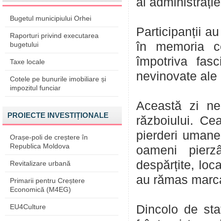
ai administrație
Bugetul municipiului Orhei
Participanții a
Raporturi privind executarea
în memoria com
bugetului
împotriva fas
Taxe locale
nevinovate ale 
Cotele pe bunurile imobiliare și
impozitul funciar
Această zi ne
PROIECTE INVESTIȚIONALE
războiului. Ce
pierderi umane
Orașe-poli de creștere în
Republica Moldova
oameni pierzâ
despărțite, loca
Revitalizare urbană
au rămas marcat
Primarii pentru Creștere
Economică (M4EG)
EU4Culture
Dincolo de stat