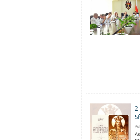
2
S
Pub
As