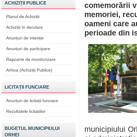
ACHIZIȚII PUBLICE
comemorării vi
memoriei, recu
Planul de Achiziții
oameni care au
Achiziții în derulare
perioade din is
Anunțuri de intenție
Anunțuri de participare
Rapoarte de monitorizare
Arhiva (Achiziții Publice)
LICITAȚII FUNCIARE
Anunțuri de licitații funciare
Rezultatele licitațiilor
municipiului Or
BUGETUL MUNICIPIULUI
ORHEI