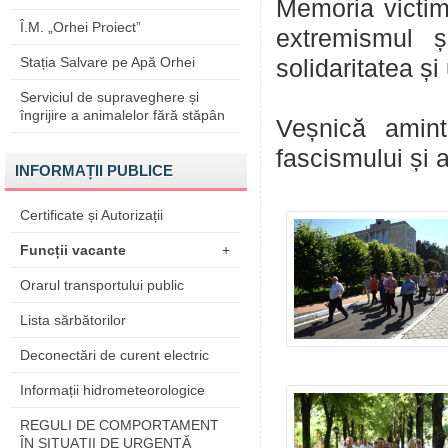
Memoria victim
Î.M. „Orhei Proiect”
extremismul ș
Stația Salvare pe Apă Orhei
solidaritatea ș
Serviciul de supraveghere și
îngrijire a animalelor fără stăpân
Veșnică amint
fascismului și 
INFORMAȚII PUBLICE
Certificate și Autorizații
Funcții vacante
+
Orarul transportului public
Lista sărbătorilor
Deconectări de curent electric
Informații hidrometeorologice
REGULI DE COMPORTAMENT
ÎN SITUAŢII DE URGENŢĂ