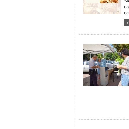
Sf
no
ne