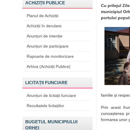
ACHIZIȚII PUBLICE
Cu prilejul Zil
municipiul Orhe
Planul de Achiziții
portului popula
Achiziții în derulare
Anunțuri de intenție
Anunțuri de participare
Rapoarte de monitorizare
Arhiva (Achiziții Publice)
LICITAȚII FUNCIARE
familie și respe
Anunțuri de licitații funciare
Rezultatele licitațiilor
Prin acest fru
cunoașterea prop
formarea unor ge
BUGETUL MUNICIPIULUI
ORHEI