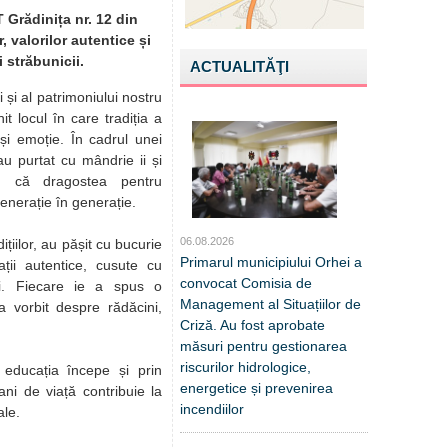
T Grădinița nr. 12 din
 valorilor autentice și
i străbunicii.
ACTUALITĂŢI
i și al patrimoniului nostru
it locul în care tradiția a
și emoție. În cadrul unei
 au purtat cu mândrie ii și
d că dragostea pentru
enerație în generație.
06.08.2026
ițiilor, au pășit cu bucurie
Primarul municipiului Orhei a
ații autentice, cusute cu
convocat Comisia de
ri. Fiecare ie a spus o
Management al Situațiilor de
 vorbit despre rădăcini,
Criză. Au fost aprobate
măsuri pentru gestionarea
riscurilor hidrologice,
 educația începe și prin
energetice și prevenirea
 ani de viață contribuie la
incendiilor
ale.