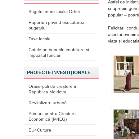
Astfel de iniți
și apropie gener
Bugetul municipiului Orhei
popular – poartă
Raporturi privind executarea
bugetului
Felicitări condu
acestui evenimen
Taxe locale
viața și educația
Cotele pe bunurile imobiliare și
impozitul funciar
PROIECTE INVESTIȚIONALE
Orașe-poli de creștere în
Republica Moldova
Revitalizare urbană
Primarii pentru Creștere
Economică (M4EG)
EU4Culture