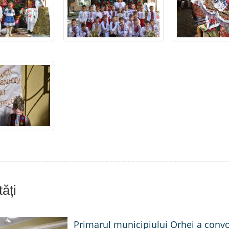
ăți
Primarul municipiului Orhei a conv