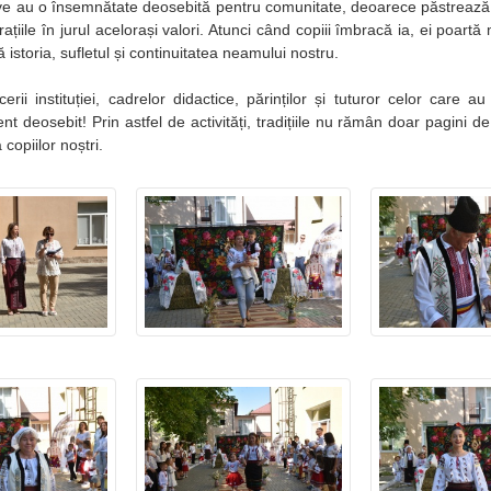
ative au o însemnătate deosebită pentru comunitate, deoarece păstrează v
ațiile în jurul acelorași valori. Atunci când copiii îmbracă ia, ei poar
 istoria, sufletul și continuitatea neamului nostru.
cerii instituției, cadrelor didactice, părinților și tuturor celor care a
t deosebit! Prin astfel de activități, tradițiile nu rămân doar pagini de 
 copiilor noștri.