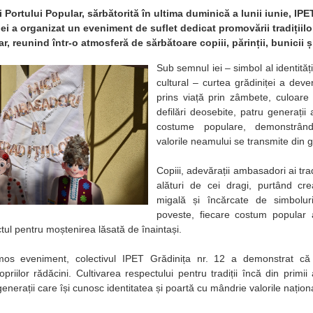
ei Portului Popular, sărbătorită în ultima duminică a lunii iunie, IPE
i a organizat un eveniment de suflet dedicat promovării tradițiilor,
r, reunind într-o atmosferă de sărbătoare copiii, părinții, bunicii ș
Sub semnul iei – simbol al identități
cultural – curtea grădiniței a deven
prins viață prin zâmbete, culoare 
defilări deosebite, patru generații
costume populare, demonstrân
valorile neamului se transmite din g
Copiii, adevărații ambasadori ai trad
alături de cei dragi, purtând cre
migală și încărcate de simbolu
poveste, fiecare costum popular a
ctul pentru moștenirea lăsată de înaintași.
mos eveniment, colectivul IPET Grădinița nr. 12 a demonstrat că
riilor rădăcini. Cultivarea respectului pentru tradiții încă din primii
nerații care își cunosc identitatea și poartă cu mândrie valorile națion