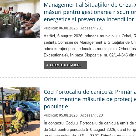
Management al Situațiilor de Criză. 
măsuri pentru gestionarea riscurilor
energetice și prevenirea incendiilor
Publicat:
06.08.2026
Accesări: 281
Astăzi, 6 august 2026, primarul municipiului Orhei,
ședința Comisiei de Management al Situațiilor de Criz
administrației publice locale a municipiului Orhei (fo
Excepționale), în baza Dispoziției nr. 02/1-4-346 din
CITEŞTE MAI MULT...
Cod Portocaliu de caniculă: Primări
Orhei menține măsurile de protecți
populație
Publicat:
05.08.2026
Accesări: 820
În contextul Codului Portocaliu de caniculă emis de 
de Stat pentru perioada 5–6 august 2026, când temp
va atinge valori de +36…+38°C, Primăria municipiulu