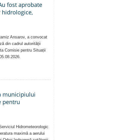
Au fost aprobate
 hidrologice,
 Ramiz Ansarov, a convocat
ă din cadrul autorității
sta Comisie pentru Situații
 05.08.2026.
a municipiului
e pentru
Serviciul Hidrometeorologic
eratura maximă a aerului
i Orhei îndeamnă cetățenii