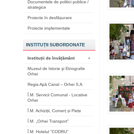
Documentele de politici publice /
strategice
Proiecte în desfășurare
Proiecte implementate
INSTITUȚII SUBORDONATE
Instituții de învățământ
+
Muzeul de Istorie şi Etnografie
Orhei
Regia Apă Canal – Orhei S.A.
Î.M. Servicii Comunal - Locative
Orhei
Î.M. Achiziții, Comerț și Piețe
Î.M. „Orhei Transport”
Î.M. Hotelul ”CODRU”