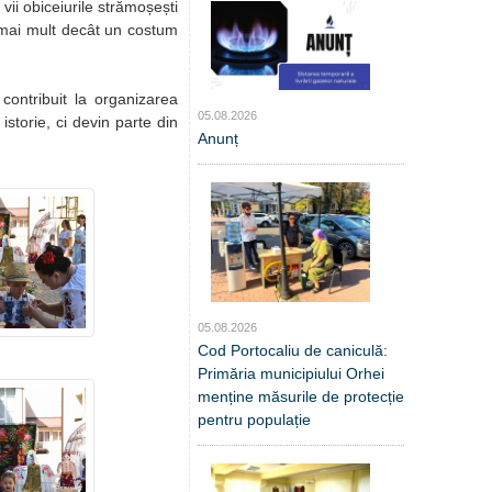
ii obiceiurile strămoșești
tă mai mult decât un costum
u contribuit la organizarea
05.08.2026
istorie, ci devin parte din
Anunț
05.08.2026
Cod Portocaliu de caniculă:
Primăria municipiului Orhei
menține măsurile de protecție
pentru populație