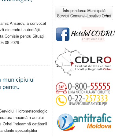
 Ramiz Ansarov, a convocat
ă din cadrul autorității
sta Comisie pentru Situații
 05.08.2026.
a municipiului
e pentru
Serviciul Hidrometeorologic
eratura maximă a aerului
i Orhei îndeamnă cetățenii
dările specialiștilor