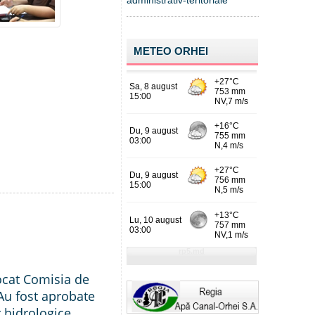
administrativ-teritoriale
METEO ORHEI
ocat Comisia de
Au fost aprobate
 hidrologice,