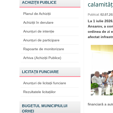
ACHIZIȚII PUBLICE
calamităț
Planul de Achiziții
Publicat:
02.07.20
La 1 iulie 202
Achiziții în derulare
Ansarov, a con
Anunțuri de intenție
ordinea de zi 
afectat infrast
Anunțuri de participare
Rapoarte de monitorizare
Arhiva (Achiziții Publice)
LICITAȚII FUNCIARE
Anunțuri de licitații funciare
Rezultatele licitațiilor
financiară a aut
BUGETUL MUNICIPIULUI
ORHEI