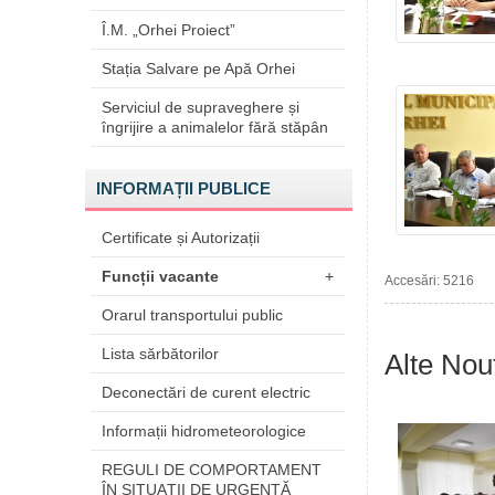
Î.M. „Orhei Proiect”
Stația Salvare pe Apă Orhei
Serviciul de supraveghere și
îngrijire a animalelor fără stăpân
INFORMAȚII PUBLICE
Certificate și Autorizații
Funcții vacante
+
Accesări: 5216
Orarul transportului public
Lista sărbătorilor
Alte Nout
Deconectări de curent electric
Informații hidrometeorologice
REGULI DE COMPORTAMENT
ÎN SITUAŢII DE URGENŢĂ