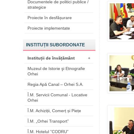
Documentele de politici publice /
strategice
Proiecte în desfășurare
Proiecte implementate
INSTITUȚII SUBORDONATE
Instituții de învățământ
+
Muzeul de Istorie şi Etnografie
Orhei
Regia Apă Canal – Orhei S.A.
Î.M. Servicii Comunal - Locative
Orhei
Î.M. Achiziții, Comerț și Piețe
Î.M. „Orhei Transport”
Î.M. Hotelul ”CODRU”