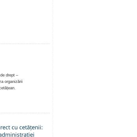
 de drept –
a organizării
 cetățean.
rect cu cetățenii:
administrației