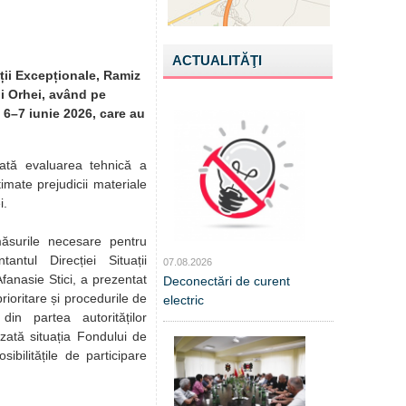
ACTUALITĂŢI
ații Excepționale, Ramiz
i Orhei, având pe
6–7 iunie 2026, care au
tată evaluarea tehnică a
timate prejudicii materiale
i.
ăsurile necesare pentru
antul Direcției Situații
07.08.2026
Afanasie Stici, a prezentat
Deconectări de curent
rioritare și procedurile de
electric
din partea autorităților
zată situația Fondului de
sibilitățile de participare