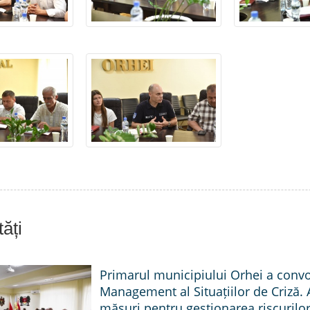
ăți
Primarul municipiului Orhei a conv
Management al Situațiilor de Criză. 
măsuri pentru gestionarea riscurilor