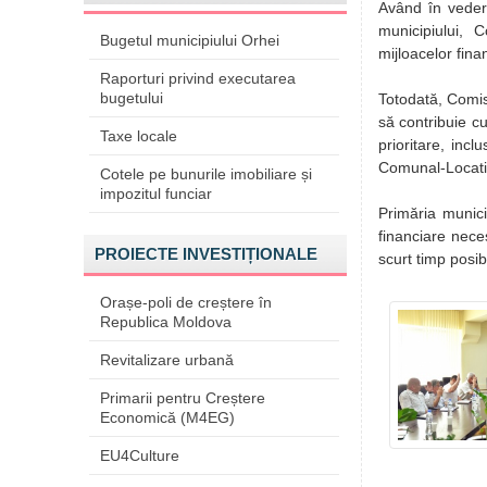
Având în vedere
municipiului, 
Bugetul municipiului Orhei
mijloacelor fina
Raporturi privind executarea
bugetului
Totodată, Comisi
să contribuie c
Taxe locale
prioritare, inc
Comunal-Locati
Cotele pe bunurile imobiliare și
impozitul funciar
Primăria munici
financiare neces
PROIECTE INVESTIȚIONALE
scurt timp posibi
Orașe-poli de creștere în
Republica Moldova
Revitalizare urbană
Primarii pentru Creștere
Economică (M4EG)
EU4Culture