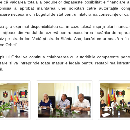
 că valoarea totală a pagubelor depășește posibilitățile financiare a
Comisia a aprobat înaintarea unei solicitări către autoritățile com
nciare necesare din bugetul de stat pentru înlăturarea consecințelor cala
a și-a exprimat disponibilitatea ca, în cazul alocării sprijinului financiar
u mijloace din Fondul de rezervă pentru executarea lucrărilor de repar
lusiv pe strada Ion Vodă și strada Sfânta Ana, lucrări ce urmează a fi e
ve Orhei”.
piului Orhei va continua colaborarea cu autoritățile competente pentr
are și va întreprinde toate măsurile legale pentru restabilirea infrastr
l.