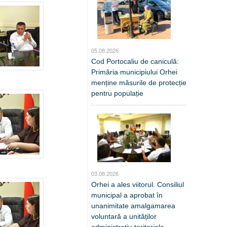
05.08.2026
Cod Portocaliu de caniculă:
Primăria municipiului Orhei
menține măsurile de protecție
pentru populație
03.08.2026
Orhei a ales viitorul. Consiliul
municipal a aprobat în
unanimitate amalgamarea
voluntară a unităților