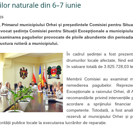
ilor naturale din 6–7 iunie
26
6, Primarul municipiului Orhei și președintele Comisiei pentru Situ
vocat ședința Comisiei pentru Situații Excepționale a municipiulu
examinarea pagubelor provocate de ploile abundente din perioada 
ructura rutieră a municipiului.
În cadrul ședinței a fost prezen
drumurilor locale afectate, fiind es
în valoare totală de 3.825.728,03 le
Membrii Comisiei au examinat m
remedierea pagubelor. Reprezent
Excepționale a raionului Orhei, dl 
recomandările privind intervențiile p
acordare a sprijinului financiar 
competente. Totodată, a fost anali
rezervă al municipiului Orhei și po
orității publice locale la executarea lucrărilor de reparație.