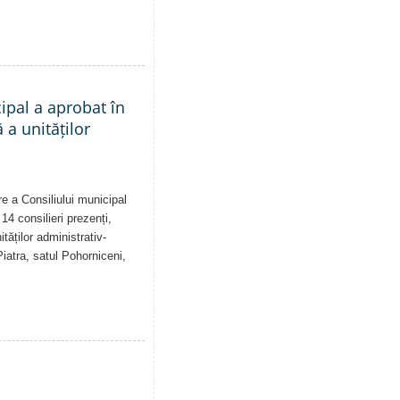
cipal a aprobat în
a unităților
re a Consiliului municipal
14 consilieri prezenți,
tăților administrativ-
Piatra, satul Pohorniceni,