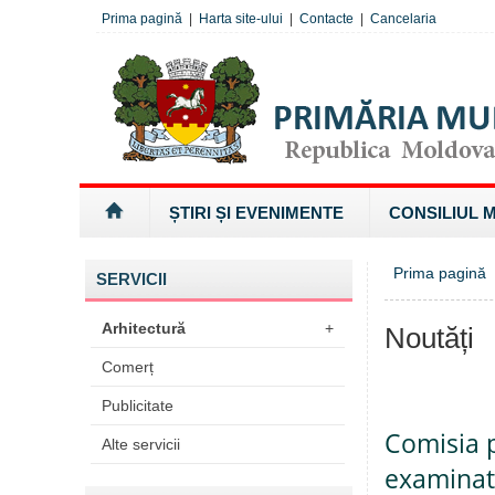
Prima pagină
|
Harta site-ului
|
Contacte
|
Cancelaria
ȘTIRI ȘI EVENIMENTE
CONSILIUL 
Prima pagină
SERVICII
Arhitectură
+
Noutăți
Comerț
Publicitate
Comisia p
Alte servicii
examinat 