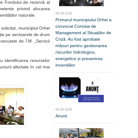
le Fondului de rezervă al
petente privind alocarea
06.08.2026
mităților naturale.
Primarul municipiului Orhei a
convocat Comisia de
 solicitat, municipiul Orhei
Management al Situațiilor de
ație pe sectoarele de drum
Criză. Au fost aprobate
xecutate de Î.M. „Servicii
măsuri pentru gestionarea
riscurilor hidrologice,
energetice și prevenirea
u identificarea resurselor
incendiilor
ucturii afectate în cel mai
05.08.2026
Anunț