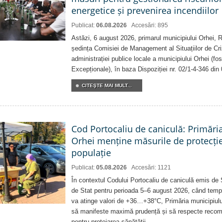
energetice și prevenirea incendiilor
Publicat:
06.08.2026
Accesări: 895
Astăzi, 6 august 2026, primarul municipiului Orhei,
ședința Comisiei de Management al Situațiilor de Criz
administrației publice locale a municipiului Orhei (fo
Excepționale), în baza Dispoziției nr. 02/1-4-346 din
CITEŞTE MAI MULT...
Cod Portocaliu de caniculă: Primări
Orhei menține măsurile de protecți
populație
Publicat:
05.08.2026
Accesări: 1121
În contextul Codului Portocaliu de caniculă emis de 
de Stat pentru perioada 5–6 august 2026, când temp
va atinge valori de +36…+38°C, Primăria municipiulu
să manifeste maximă prudență și să respecte recoman
pentru protejarea sănătății.