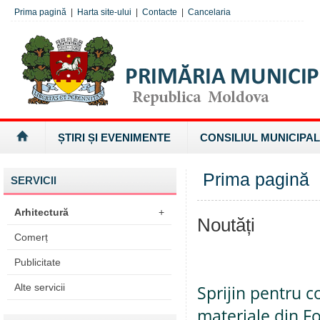
Prima pagină
|
Harta site-ului
|
Contacte
|
Cancelaria
ȘTIRI ȘI EVENIMENTE
CONSILIUL MUNICIPAL
Prima pagină
SERVICII
Arhitectură
+
Noutăți
Comerț
Publicitate
Alte servicii
Sprijin pentru 
materiale din F