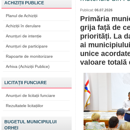
ACHIZIȚII PUBLICE
Publicat:
06.07.2026
Planul de Achiziții
Primăria muni
Achiziții în derulare
grija față de c
priorități. La 
Anunțuri de intenție
ai municipiulu
Anunțuri de participare
unice acordate
Rapoarte de monitorizare
valoare totală 
Arhiva (Achiziții Publice)
LICITAȚII FUNCIARE
Anunțuri de licitații funciare
Rezultatele licitațiilor
BUGETUL MUNICIPIULUI
ORHEI