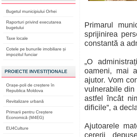
Bugetul municipiului Orhei
Raporturi privind executarea
Primarul munic
bugetului
sprijinirea per
Taxe locale
constantă a adm
Cotele pe bunurile imobiliare și
impozitul funciar
„O administra
oameni, mai a
PROIECTE INVESTIȚIONALE
ajutor. Vom con
Orașe-poli de creștere în
vulnerabile din
Republica Moldova
astfel încât 
Revitalizare urbană
dificile”, a de
Primarii pentru Creștere
Economică (M4EG)
Ajutoarele mat
EU4Culture
cererii depus