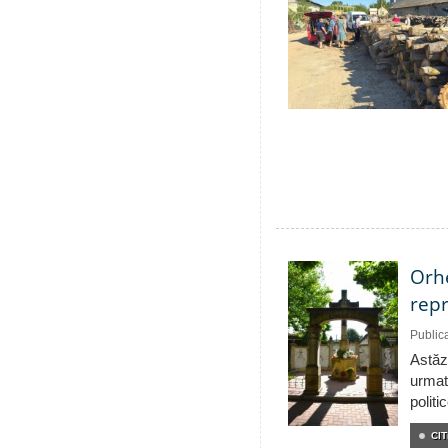
Orhe
repr
Public
Astăzi
urmat
politi
CIT