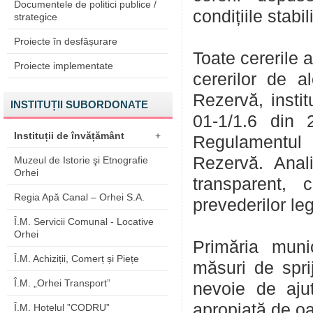
Documentele de politici publice /
condițiile stabi
strategice
Proiecte în desfășurare
Toate cererile
Proiecte implementate
cererilor de a
Rezervă, instit
INSTITUȚII SUBORDONATE
01-1/1.6 din 
Instituții de învățământ
+
Regulamentul p
Rezervă. Anali
Muzeul de Istorie şi Etnografie
Orhei
transparent, 
Regia Apă Canal – Orhei S.A.
prevederilor leg
Î.M. Servicii Comunal - Locative
Orhei
Primăria muni
Î.M. Achiziții, Comerț și Piețe
măsuri de sprij
Î.M. „Orhei Transport”
nevoie de ajut
apropiată de o
Î.M. Hotelul ”CODRU”