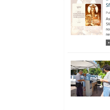
S
Pub
As
Sf
no
ne