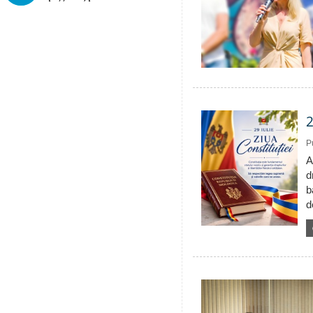
2
P
A
d
b
d