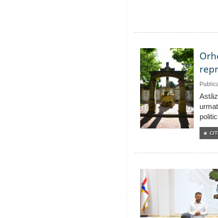
Orhe
repr
Public
Astăzi
urmat
politi
CIT