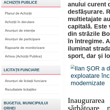
ACHIZIȚII PUBLICE
anului curent d
desfășurare. Re
Planul de Achiziții
multietajate au
Achiziții în derulare
capitală. Este
Anunțuri de intenție
din străzile Bo
Anunțuri de participare
în întregime. A
iluminat strada
Rapoarte de monitorizare
sport, dar și l
Arhiva (Achiziții Publice)
LICITAȚII FUNCIARE
Anunțuri de licitații funciare
Rezultatele licitațiilor
Inaugurarea
BUGETUL MUNICIPIULUI
sărbătoare 
ORHEI