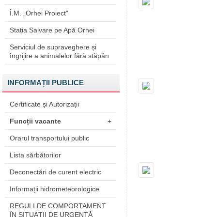
Î.M. „Orhei Proiect”
Stația Salvare pe Apă Orhei
Serviciul de supraveghere și
îngrijire a animalelor fără stăpân
INFORMAȚII PUBLICE
Certificate și Autorizații
Funcții vacante
+
Orarul transportului public
Lista sărbătorilor
Deconectări de curent electric
Informații hidrometeorologice
REGULI DE COMPORTAMENT
ÎN SITUAŢII DE URGENŢĂ