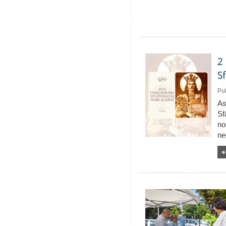
2
S
Pub
As
Sf
no
ne