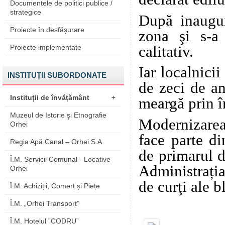
Documentele de politici publice /
strategice
După inaugur
Proiecte în desfășurare
zona şi s-a 
calitativ.
Proiecte implementate
Iar localnici
INSTITUȚII SUBORDONATE
de zeci de an
Instituții de învățământ
+
meargă prin î
Muzeul de Istorie şi Etnografie
Modernizarea 
Orhei
face parte d
Regia Apă Canal – Orhei S.A.
de primarul d
Î.M. Servicii Comunal - Locative
Administrați
Orhei
de curţi ale b
Î.M. Achiziții, Comerț și Piețe
Î.M. „Orhei Transport”
Î.M. Hotelul ”CODRU”