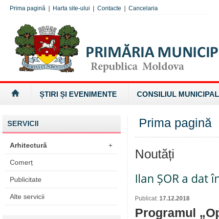
Prima pagină
|
Harta site-ului
|
Contacte
|
Cancelaria
ȘTIRI ȘI EVENIMENTE
CONSILIUL MUNICIPAL
Prima pagină
SERVICII
Arhitectură
+
Noutăți
Comerț
Ilan ȘOR a dat î
Publicitate
Alte servicii
Publicat:
17.12.2018
Programul „Op