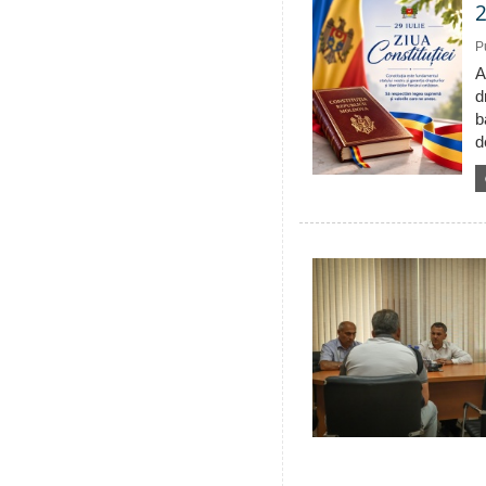
2
P
A
d
b
d