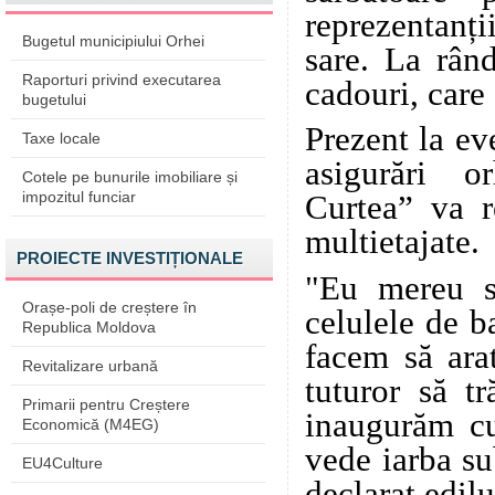
reprezentanți
Bugetul municipiului Orhei
sare. La rând
Raporturi privind executarea
cadouri, care
bugetului
Prezent la ev
Taxe locale
asigurări o
Cotele pe bunurile imobiliare și
impozitul funciar
Curtea” va r
multietajate.
PROIECTE INVESTIȚIONALE
"Eu mereu s
Orașe-poli de creștere în
celulele de ba
Republica Moldova
facem să arat
Revitalizare urbană
tuturor să t
Primarii pentru Creștere
inaugurăm cu
Economică (M4EG)
vede iarba su
EU4Culture
declarat edilu