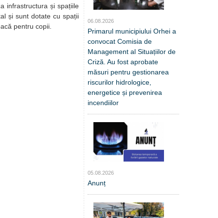
 infrastructura și spațiile
al și sunt dotate cu spații
06.08.2026
oacă pentru copii.
Primarul municipiului Orhei a
convocat Comisia de
Management al Situațiilor de
Criză. Au fost aprobate
măsuri pentru gestionarea
riscurilor hidrologice,
energetice și prevenirea
incendiilor
05.08.2026
Anunț