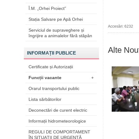
Î.M. „Orhei Proiect”
Stația Salvare pe Apă Orhei
Accesări: 6232
Serviciul de supraveghere și
îngrijire a animalelor fără stăpân
Alte Nout
INFORMAȚII PUBLICE
Certificate și Autorizații
Funcții vacante
+
Orarul transportului public
Lista sărbătorilor
Deconectări de curent electric
Informații hidrometeorologice
REGULI DE COMPORTAMENT
ÎN SITUAŢII DE URGENŢĂ