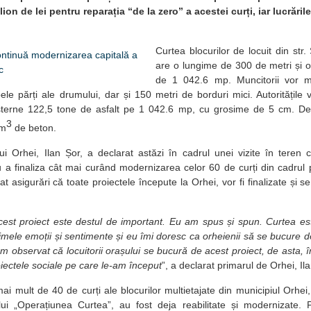
ion de lei pentru reparația “de la zero” a acestei curți, iar lucrăril
Curtea blocurilor de locuit din str.
are o lungime de 300 de metri și o
de 1 042.6 mp. Muncitorii vor 
le părți ale drumului, dar și 150 metri de borduri mici. Autoritățile
așterne 122,5 tone de asfalt pe 1 042.6 mp, cu grosime de 5 cm. De 
3
 m
de beton.
ui Orhei, Ilan Șor, a declarat astăzi în cadrul unei vizite în teren
ru a finaliza cât mai curând modernizarea celor 60 de curți din cadru
t asigurări că toate proiectele începute la Orhei, vor fi finalizate și se
est proiect este destul de important. Eu am spus și spun. Curtea este
imele emoții și sentimente și eu îmi doresc ca orheienii să se bucure d
m observat că locuitorii orașului se bucură de acest proiect, de asta, î
oiectele sociale pe care le-am început
”, a declarat primarul de Orhei, Il
i mult de 40 de curți ale blocurilor multietajate din municipiul Orhei, 
lui „Operațiunea Curtea”, au fost deja reabilitate și modernizate. P