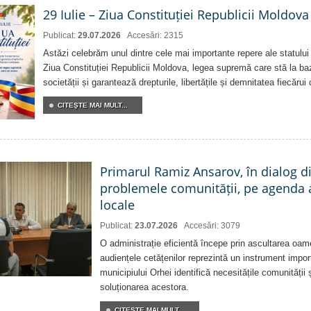
29 Iulie – Ziua Constituției Republicii Moldova
Publicat:
29.07.2026
Accesări: 2315
Astăzi celebrăm unul dintre cele mai importante repere ale statului
Ziua Constituției Republicii Moldova, legea supremă care stă la baz
societății și garantează drepturile, libertățile și demnitatea fiecărui
CITEŞTE MAI MULT...
Primarul Ramiz Ansarov, în dialog di
problemele comunității, pe agenda 
locale
Publicat:
23.07.2026
Accesări: 3079
O administrație eficientă începe prin ascultarea oam
audiențele cetățenilor reprezintă un instrument impor
municipiului Orhei identifică necesitățile comunității 
soluționarea acestora.
CITEŞTE MAI MULT...