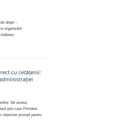
 de drept –
a organizării
 cetățean.
rect cu cetățenii:
administrației
enilor. De aceea,
tant prin care Primăria
și intervine prompt pentru