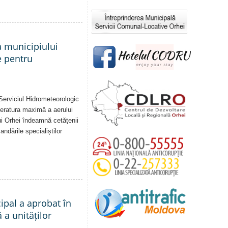
a municipiului
e pentru
Serviciul Hidrometeorologic
eratura maximă a aerului
i Orhei îndeamnă cetățenii
dările specialiștilor
cipal a aprobat în
a unităților