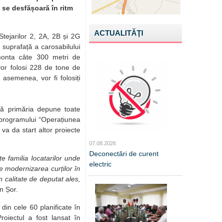
e se desfășoară în ritm
ACTUALITĂŢI
 Stejarilor 2, 2A, 2B și 2G
 suprafață a carosabilului
monta câte 300 metri de
 vor folosi 228 de tone de
asemenea, vor fi folosiți
 că primăria depune toate
l programului “Operațiunea
 va da start altor proiecte
07.08.2026
Deconectări de curent
 familia locatarilor unde
electric
e modernizarea curților în
n calitate de deputat ales,
an Șor.
din cele 60 planificate în
roiectul a fost lansat în