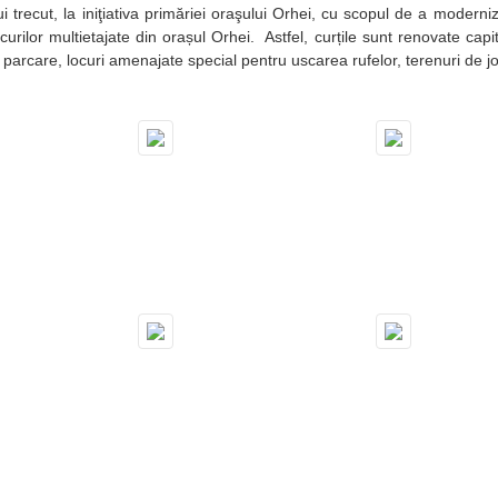
 trecut, la iniţiativa primăriei oraşului Orhei, cu scopul de a moderniza
urilor multietajate din orașul Orhei. Astfel, curțile sunt renovate capit
 parcare, locuri amenajate special pentru uscarea rufelor, terenuri de j