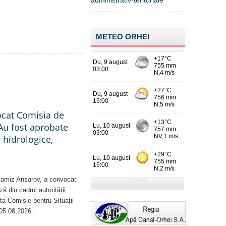
administrativ-teritoriale
METEO ORHEI
ocat Comisia de
Au fost aprobate
 hidrologice,
 Ramiz Ansarov, a convocat
ă din cadrul autorității
sta Comisie pentru Situații
 05.08.2026.