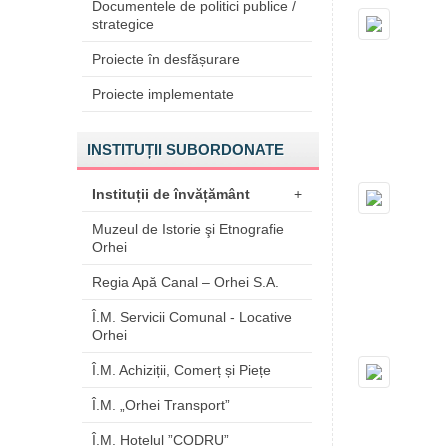
Documentele de politici publice /
strategice
Proiecte în desfășurare
Proiecte implementate
INSTITUȚII SUBORDONATE
Instituții de învățământ
+
Muzeul de Istorie şi Etnografie
Orhei
Regia Apă Canal – Orhei S.A.
Î.M. Servicii Comunal - Locative
Orhei
Î.M. Achiziții, Comerț și Piețe
Î.M. „Orhei Transport”
Î.M. Hotelul ”CODRU”