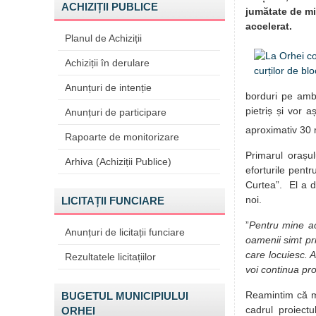
ACHIZIȚII PUBLICE
jumătate de mil
accelerat.
Planul de Achiziții
Achiziții în derulare
Anunțuri de intenție
borduri pe ambe
pietriș și vor 
Anunțuri de participare
aproximativ 30
Rapoarte de monitorizare
Primarul orașul
Arhiva (Achiziții Publice)
eforturile pent
Curtea”. El a da
noi.
LICITAȚII FUNCIARE
”
Pentru mine ac
Anunțuri de licitații funciare
oamenii simt pr
care locuiesc. A
Rezultatele licitațiilor
voi continua pr
Reamintim că ma
BUGETUL MUNICIPIULUI
cadrul proiectu
ORHEI