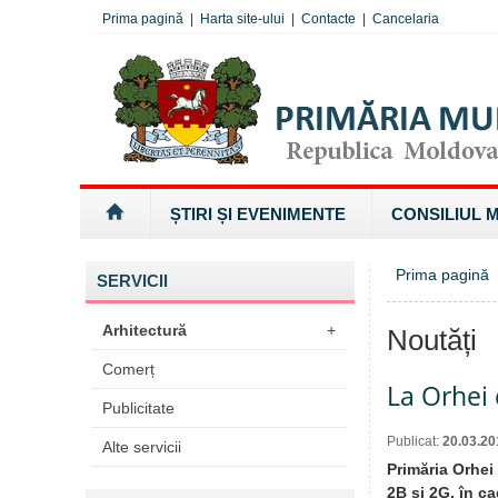
Prima pagină
|
Harta site-ului
|
Contacte
|
Cancelaria
ȘTIRI ȘI EVENIMENTE
CONSILIUL 
Prima pagină
SERVICII
Arhitectură
+
Noutăți
Comerț
La Orhei 
Publicitate
Publicat:
20.03.20
Alte servicii
Primăria Orhei 
2B și 2G, în c