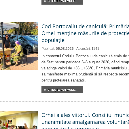
CITEŞTE MAI MULT...
Cod Portocaliu de caniculă: Primări
Orhei menține măsurile de protecți
populație
Publicat:
05.08.2026
Accesări: 1141
În contextul Codului Portocaliu de caniculă emis de 
de Stat pentru perioada 5–6 august 2026, când temp
va atinge valori de +36…+38°C, Primăria municipiulu
să manifeste maximă prudență și să respecte recoman
pentru protejarea sănătății.
CITEŞTE MAI MULT...
Orhei a ales viitorul. Consiliul muni
unanimitate amalgamarea voluntară 
administrativ-teritoriale