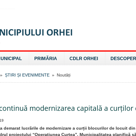
MUNICIPAL
PRIMĂRIA
CDLR ORHEI
DESCOPER
»
ȘTIRI ȘI EVENIMENTE
» Noutăți
continuă modernizarea capitală a curților 
19
a demarat lucrările de modernizare a curții blocurilor de locuit din 
adrul proiectului “Operațiunea Curtea”. Municipalitatea planifică s