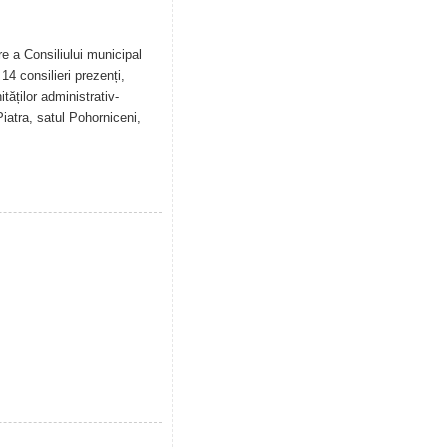
re a Consiliului municipal
14 consilieri prezenți,
tăților administrativ-
Piatra, satul Pohorniceni,