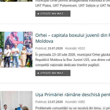
municipal Orhei privind amalgamarea voluntară a U
UAT Piatra, UAT Pohorniceni, UAT Seliște și UAT N
CITEŞTE MAI MULT...
Orhei – capitala boxului juvenil din
Moldova
Publicat:
15.07.2026
Accesări: 4222
În perioada 13–18 iulie 2026, municipiul Orhei găzd
Republicii Moldova la Box Juniori U15, una dintre ce
competiții naționale dedicate tinerilor pugiliști.
CITEŞTE MAI MULT...
Ușa Primăriei rămâne deschisă pent
Publicat:
13.07.2026
Accesări: 4382
Problemele comunității nu se rezolvă din birou, ci pri