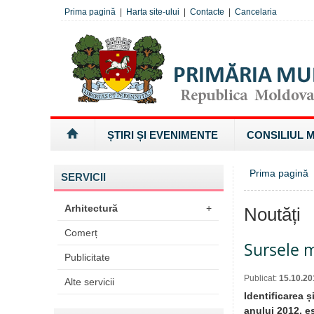
Prima pagină
|
Harta site-ului
|
Contacte
|
Cancelaria
ȘTIRI ȘI EVENIMENTE
CONSILIUL 
Prima pagină
SERVICII
Arhitectură
+
Noutăți
Comerț
Sursele m
Publicitate
Publicat:
15.10.20
Alte servicii
Identificarea 
anului 2012, e