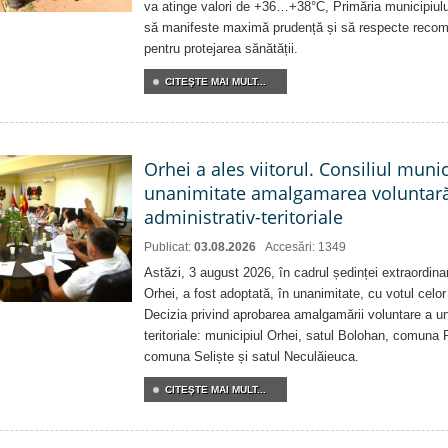
va atinge valori de +36…+38°C, Primăria municipiulu
să manifeste maximă prudență și să respecte recoman
pentru protejarea sănătății.
CITEŞTE MAI MULT...
Orhei a ales viitorul. Consiliul muni
unanimitate amalgamarea voluntară 
administrativ-teritoriale
Publicat:
03.08.2026
Accesări: 1349
Astăzi, 3 august 2026, în cadrul ședinței extraordina
Orhei, a fost adoptată, în unanimitate, cu votul celor 
Decizia privind aprobarea amalgamării voluntare a uni
teritoriale: municipiul Orhei, satul Bolohan, comuna 
comuna Seliște și satul Neculăieuca.
CITEŞTE MAI MULT...