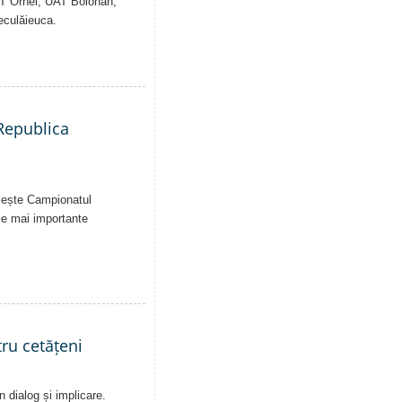
AT Orhei, UAT Bolohan,
eculăieuca.
 Republica
uiește Campionatul
le mai importante
ru cetățeni
n dialog și implicare.