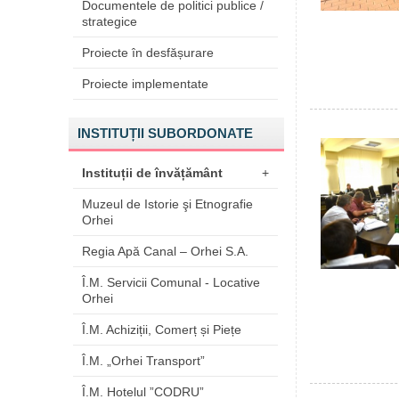
Documentele de politici publice /
strategice
Proiecte în desfășurare
Proiecte implementate
INSTITUȚII SUBORDONATE
Instituții de învățământ
+
Muzeul de Istorie şi Etnografie
Orhei
Regia Apă Canal – Orhei S.A.
Î.M. Servicii Comunal - Locative
Orhei
Î.M. Achiziții, Comerț și Piețe
Î.M. „Orhei Transport”
Î.M. Hotelul ”CODRU”