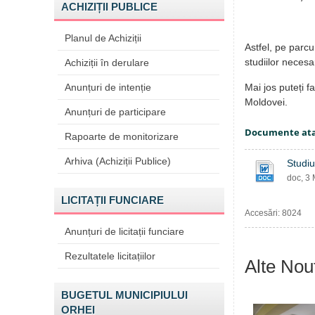
ACHIZIȚII PUBLICE
Planul de Achiziții
Astfel, pe parcur
studiilor necesa
Achiziții în derulare
Anunțuri de intenție
Mai jos puteți f
Moldovei.
Anunțuri de participare
Documente at
Rapoarte de monitorizare
Arhiva (Achiziții Publice)
Studiu
doc, 3
LICITAȚII FUNCIARE
Accesări: 8024
Anunțuri de licitații funciare
Rezultatele licitațiilor
Alte Nout
BUGETUL MUNICIPIULUI
ORHEI