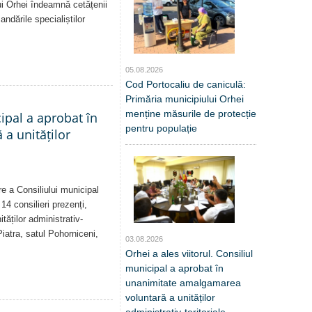
i Orhei îndeamnă cetățenii
dările specialiștilor
05.08.2026
Cod Portocaliu de caniculă:
Primăria municipiului Orhei
menține măsurile de protecție
cipal a aprobat în
pentru populație
a unităților
re a Consiliului municipal
14 consilieri prezenți,
tăților administrativ-
Piatra, satul Pohorniceni,
03.08.2026
Orhei a ales viitorul. Consiliul
municipal a aprobat în
unanimitate amalgamarea
voluntară a unităților