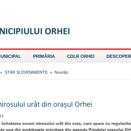
MUNICIPAL
PRIMĂRIA
CDLR ORHEI
DESCOPER
»
ȘTIRI ȘI EVENIMENTE
» Noutăți
irosului urât din orașul Orhei
13
și lichidarea sursei mirosului urât din oraș, care apare cu regular
ste una din problemele prioritare din agenda Primăriei orașului Orh