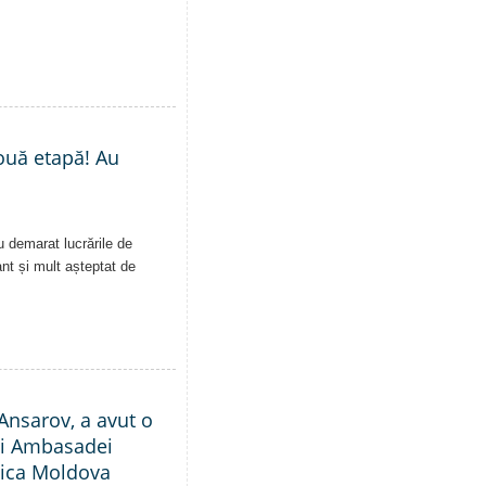
nouă etapă! Au
u demarat lucrările de
ant și mult așteptat de
Ansarov, a avut o
ții Ambasadei
blica Moldova