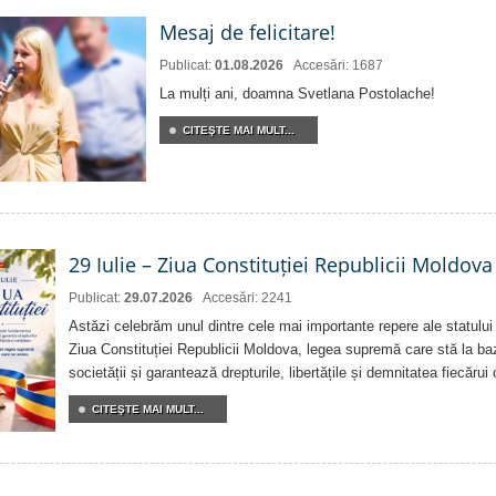
Mesaj de felicitare!
Publicat:
01.08.2026
Accesări: 1687
La mulți ani, doamna Svetlana Postolache!
CITEŞTE MAI MULT...
29 Iulie – Ziua Constituției Republicii Moldova
Publicat:
29.07.2026
Accesări: 2241
Astăzi celebrăm unul dintre cele mai importante repere ale statului
Ziua Constituției Republicii Moldova, legea supremă care stă la baz
societății și garantează drepturile, libertățile și demnitatea fiecărui
CITEŞTE MAI MULT...