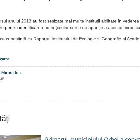
sul anului 2013 au fost sesizate mai multe instituții abilitate în vederea r
re pentru identificarea potențialelor surse de apariție a acestui miros c
ace cunoștință cu Raportul Institutului de Ecologie și Geografie al Acade
aşate
 Miros.doc
 MB
ăți
Primarul municipiului Orhei a conv