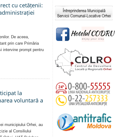
rect cu cetățenii:
administrației
enilor. De aceea,
tant prin care Primăria
și intervine prompt pentru
ticipat la
marea voluntară a
ei municipiului Orhei, au
izie al Consiliului