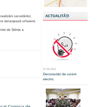
ACTUALITĂŢI
ealizării cercetărilor,
are deranjează orheienii.
miei de Științe a
07.08.2026
Deconectări de curent
electric
ocat Comisia de