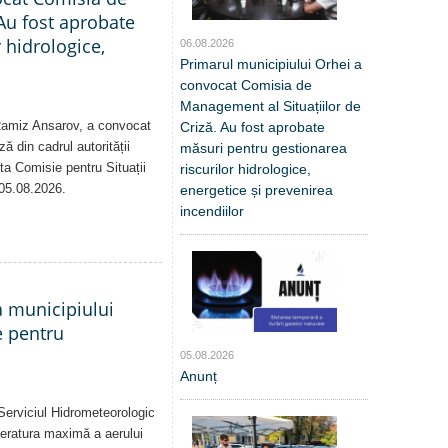
Au fost aprobate
 hidrologice,
06.08.2026
Primarul municipiului Orhei a
convocat Comisia de
Management al Situațiilor de
 Ramiz Ansarov, a convocat
Criză. Au fost aprobate
ă din cadrul autorității
măsuri pentru gestionarea
sta Comisie pentru Situații
riscurilor hidrologice,
 05.08.2026.
energetice și prevenirea
incendiilor
a municipiului
e pentru
05.08.2026
Anunț
Serviciul Hidrometeorologic
eratura maximă a aerului