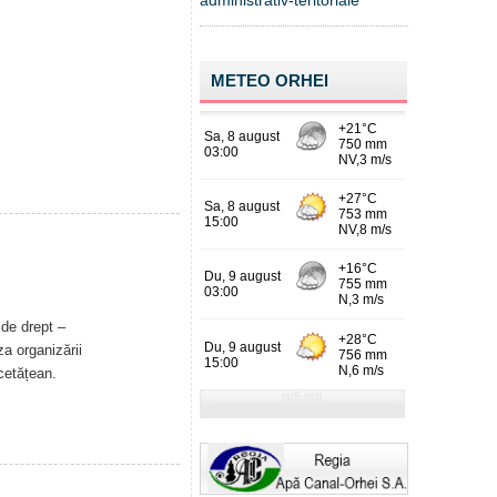
administrativ-teritoriale
METEO ORHEI
 de drept –
a organizării
 cetățean.