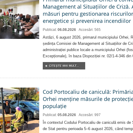
Management al Situațiilor de Criză. 
măsuri pentru gestionarea riscurilor
energetice și prevenirea incendiilor
Publicat:
06.08.2026
Accesări: 565
Astăzi, 6 august 2026, primarul municipiului Orhei,
ședința Comisiei de Management al Situațiilor de Criz
administrației publice locale a municipiului Orhei (fo
Excepționale), în baza Dispoziției nr. 02/1-4-346 din
CITEŞTE MAI MULT...
Cod Portocaliu de caniculă: Primări
Orhei menține măsurile de protecți
populație
Publicat:
05.08.2026
Accesări: 997
În contextul Codului Portocaliu de caniculă emis de 
de Stat pentru perioada 5–6 august 2026, când temp