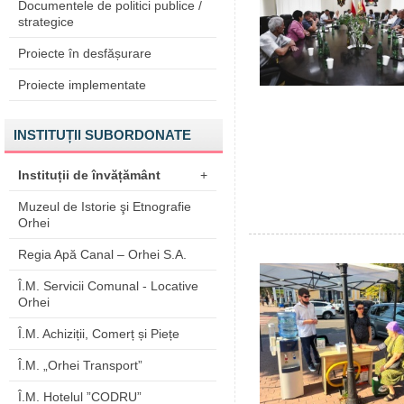
Documentele de politici publice /
strategice
Proiecte în desfășurare
Proiecte implementate
INSTITUȚII SUBORDONATE
Instituții de învățământ
+
Muzeul de Istorie şi Etnografie
Orhei
Regia Apă Canal – Orhei S.A.
Î.M. Servicii Comunal - Locative
Orhei
Î.M. Achiziții, Comerț și Piețe
Î.M. „Orhei Transport”
Î.M. Hotelul ”CODRU”