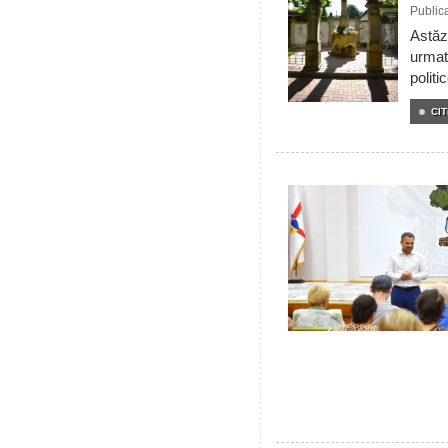
Public
Astăzi
urmat
politi
CIT