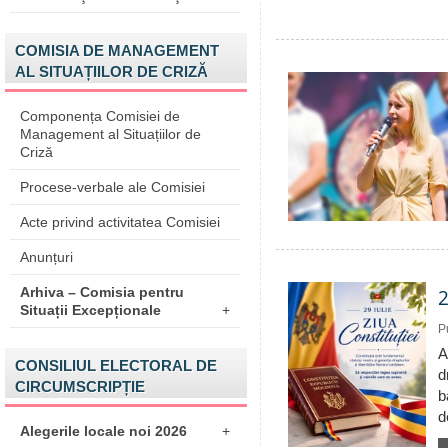
COMISIA DE MANAGEMENT
AL SITUAȚIILOR DE CRIZĂ
Componența Comisiei de
Management al Situațiilor de
Criză
Procese-verbale ale Comisiei
Acte privind activitatea Comisiei
Anunțuri
2
Arhiva – Comisia pentru
Situații Excepționale
+
P
A
CONSILIUL ELECTORAL DE
d
CIRCUMSCRIPȚIE
b
d
Alegerile locale noi 2026
+