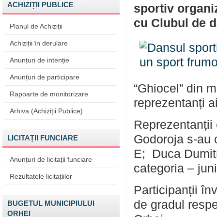
ACHIZIȚII PUBLICE
sportiv organi
cu Clubul de d
Planul de Achiziții
Achiziții în derulare
Anunțuri de intenție
Anunțuri de participare
“Ghiocel” din mu
Rapoarte de monitorizare
reprezentanți ai
Arhiva (Achiziții Publice)
Reprezentanții 
Godoroja s-au cl
LICITAȚII FUNCIARE
E; Duca Dumitru
Anunțuri de licitații funciare
categoria – juni
Rezultatele licitațiilor
Participanții în
de gradul respe
BUGETUL MUNICIPIULUI
ORHEI