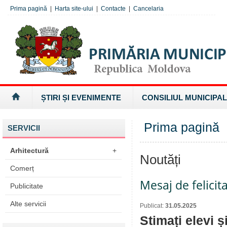
Prima pagină
|
Harta site-ului
|
Contacte
|
Cancelaria
ȘTIRI ȘI EVENIMENTE
CONSILIUL MUNICIPAL
Prima pagină
SERVICII
Arhitectură
+
Noutăți
Comerț
Mesaj de felicita
Publicitate
Alte servicii
Publicat:
31.05.2025
Stimați elevi ș