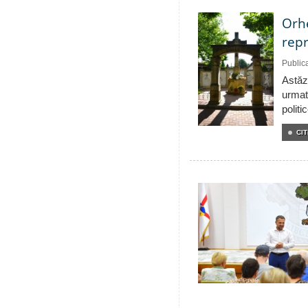
Orhe
repr
Public
Astăzi
urmat
politi
CIT