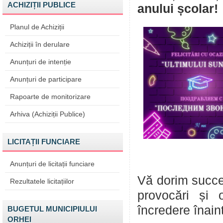
ACHIZIȚII PUBLICE
anului școlar!
Planul de Achiziții
Achiziții în derulare
Anunțuri de intenție
Anunțuri de participare
Rapoarte de monitorizare
Arhiva (Achiziții Publice)
LICITAȚII FUNCIARE
Anunțuri de licitații funciare
Vă dorim succes
Rezultatele licitațiilor
provocări și 
încredere înain
BUGETUL MUNICIPIULUI
ORHEI