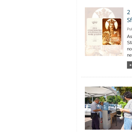
2
S
Pub
As
Sf
no
ne