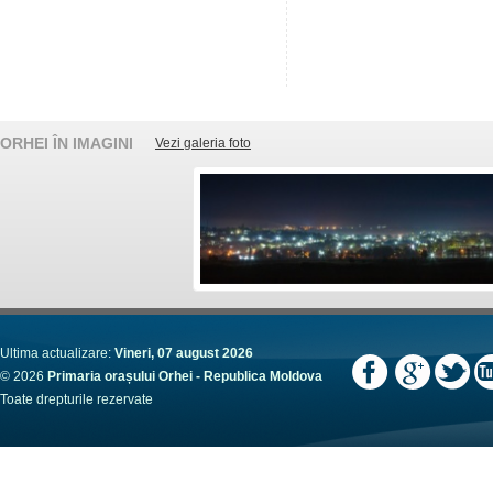
ORHEI ÎN IMAGINI
Vezi galeria foto
Ultima actualizare:
Vineri, 07 august 2026
© 2026
Primaria orașului Orhei - Republica Moldova
Toate drepturile rezervate