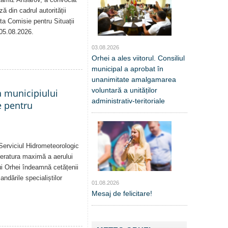
ă din cadrul autorității
sta Comisie pentru Situații
 05.08.2026.
03.08.2026
Orhei a ales viitorul. Consiliul
municipal a aprobat în
unanimitate amalgamarea
voluntară a unităților
a municipiului
administrativ-teritoriale
e pentru
Serviciul Hidrometeorologic
eratura maximă a aerului
i Orhei îndeamnă cetățenii
dările specialiștilor
01.08.2026
Mesaj de felicitare!