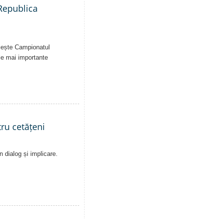
 Republica
uiește Campionatul
le mai importante
ru cetățeni
n dialog și implicare.