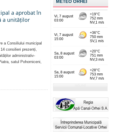
METEO ORHEI
cipal a aprobat în
a unităților
re a Consiliului municipal
14 consilieri prezenți,
tăților administrativ-
Piatra, satul Pohorniceni,