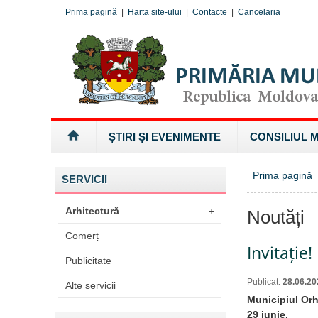
Prima pagină
|
Harta site-ului
|
Contacte
|
Cancelaria
ȘTIRI ȘI EVENIMENTE
CONSILIUL 
Prima pagină
SERVICII
Arhitectură
+
Noutăți
Comerț
Invitație!
Publicitate
Publicat:
28.06.20
Alte servicii
Municipiul Orh
29 iunie.