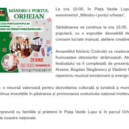
La ora 10:00, în Piața Vasile Lup
evenimentul „Mândru-i portul orheian”.
Sărbătoarea va continua la ora 16:00,
populară, cu o expoziție deosebită de
covoare lucrate manual, ateliere creative
Ansamblul folcloric Codruleț va readu
frumusețea obiceiurilor strămoșești. 
festivalului va fi completată de prezența
Arsene, Bogdan Stegărescu și Vladimir G
repertoriu muzical emoționant și energic
 - o resursă valoroasă pentru dezvoltarea culturală și turistică a mun
inua investițiile în păstrarea și promovarea costumului național mold
reună cu familiile și prietenii în Piața Vasile Lupu și în parcul Or
le noastre naționale.