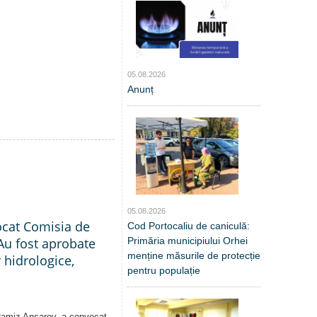
05.08.2026
Anunț
05.08.2026
ocat Comisia de
Cod Portocaliu de caniculă:
Primăria municipiului Orhei
Au fost aprobate
menține măsurile de protecție
 hidrologice,
pentru populație
 Ramiz Ansarov, a convocat