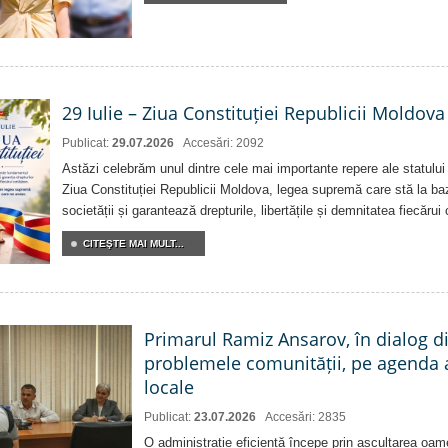
29 Iulie – Ziua Constituției Republicii Moldova
Publicat:
29.07.2026
Accesări: 2092
Astăzi celebrăm unul dintre cele mai importante repere ale statului
Ziua Constituției Republicii Moldova, legea supremă care stă la baz
societății și garantează drepturile, libertățile și demnitatea fiecărui
CITEŞTE MAI MULT...
Primarul Ramiz Ansarov, în dialog di
problemele comunității, pe agenda 
locale
Publicat:
23.07.2026
Accesări: 2835
O administrație eficientă începe prin ascultarea oam