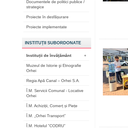
Documentele de politici publice /
strategice
Proiecte în desfășurare
Proiecte implementate
INSTITUȚII SUBORDONATE
Instituții de învățământ
+
Muzeul de Istorie şi Etnografie
Orhei
Regia Apă Canal – Orhei S.A.
Î.M. Servicii Comunal - Locative
Orhei
Î.M. Achiziții, Comerț și Piețe
Î.M. „Orhei Transport”
Î.M. Hotelul ”CODRU”