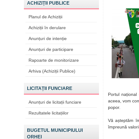
ACHIZIȚII PUBLICE
Planul de Achiziții
Achiziții în derulare
Anunțuri de intenție
Anunțuri de participare
Rapoarte de monitorizare
Arhiva (Achiziții Publice)
LICITAȚII FUNCIARE
Portul național
aceea, vom cont
Anunțuri de licitații funciare
popor.
Rezultatele licitațiilor
Vă așteptăm împ
împreună valori
BUGETUL MUNICIPIULUI
ORHEI