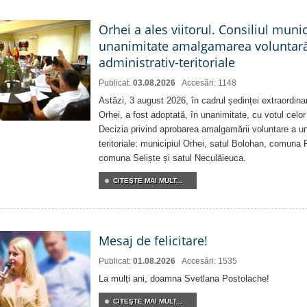
Orhei a ales viitorul. Consiliul muni
unanimitate amalgamarea voluntară 
administrativ-teritoriale
Publicat:
03.08.2026
Accesări: 1148
Astăzi, 3 august 2026, în cadrul ședinței extraordina
Orhei, a fost adoptată, în unanimitate, cu votul celor 
Decizia privind aprobarea amalgamării voluntare a uni
teritoriale: municipiul Orhei, satul Bolohan, comuna 
comuna Seliște și satul Neculăieuca.
CITEŞTE MAI MULT...
Mesaj de felicitare!
Publicat:
01.08.2026
Accesări: 1535
La mulți ani, doamna Svetlana Postolache!
CITEŞTE MAI MULT...