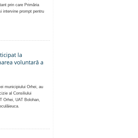
tant prin care Primăria
și intervine prompt pentru
ticipat la
marea voluntară a
ei municipiului Orhei, au
izie al Consiliului
AT Orhei, UAT Bolohan,
eculăieuca.