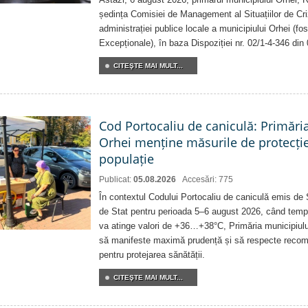
ședința Comisiei de Management al Situațiilor de Criz
administrației publice locale a municipiului Orhei (fo
Excepționale), în baza Dispoziției nr. 02/1-4-346 din
CITEŞTE MAI MULT...
Cod Portocaliu de caniculă: Primări
Orhei menține măsurile de protecți
populație
Publicat:
05.08.2026
Accesări: 775
În contextul Codului Portocaliu de caniculă emis de 
de Stat pentru perioada 5–6 august 2026, când temp
va atinge valori de +36…+38°C, Primăria municipiulu
să manifeste maximă prudență și să respecte recoman
pentru protejarea sănătății.
CITEŞTE MAI MULT...