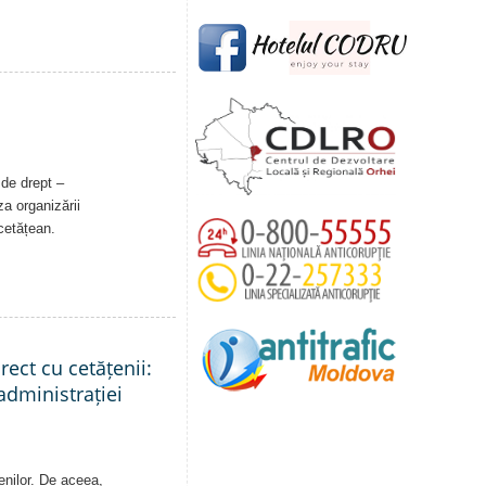
 de drept –
a organizării
 cetățean.
rect cu cetățenii:
administrației
enilor. De aceea,