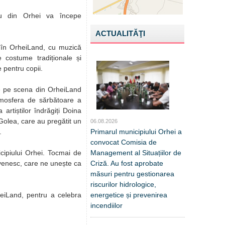
u din Orhei va începe
ACTUALITĂŢI
 în OrheiLand, cu muzică
 costume tradiționale și
 pentru copii.
ce pe scena din OrheiLand
Atmosfera de sărbătoare a
 artiștilor îndrăgiți Doina
olea, care au pregătit un
06.08.2026
Primarul municipiului Orhei a
.
convocat Comisia de
Management al Situațiilor de
icipiului Orhei. Tocmai de
Criză. Au fost aprobate
ovenesc, care ne unește ca
măsuri pentru gestionarea
riscurilor hidrologice,
energetice și prevenirea
heiLand, pentru a celebra
incendiilor