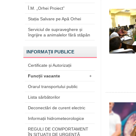
Î.M. „Orhei Proiect”
Stația Salvare pe Apă Orhei
Serviciul de supraveghere și
îngrijire a animalelor fără stăpân
INFORMAȚII PUBLICE
Certificate și Autorizații
Funcții vacante
+
Orarul transportului public
Lista sărbătorilor
Deconectări de curent electric
Informații hidrometeorologice
REGULI DE COMPORTAMENT
ÎN SITUAŢII DE URGENŢĂ