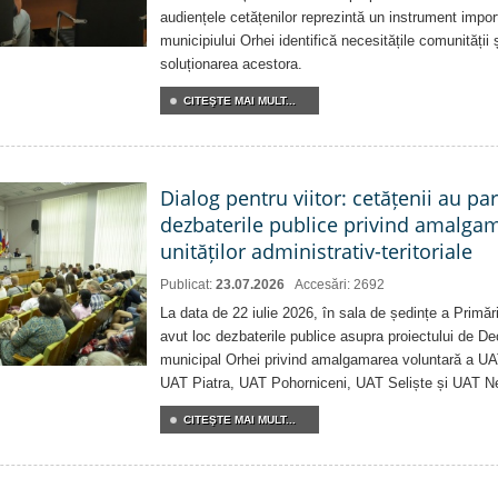
audiențele cetățenilor reprezintă un instrument impor
municipiului Orhei identifică necesitățile comunității 
soluționarea acestora.
CITEŞTE MAI MULT...
Dialog pentru viitor: cetățenii au par
dezbaterile publice privind amalga
unităților administrativ-teritoriale
Publicat:
23.07.2026
Accesări: 2692
La data de 22 iulie 2026, în sala de ședințe a Primări
avut loc dezbaterile publice asupra proiectului de Dec
municipal Orhei privind amalgamarea voluntară a U
UAT Piatra, UAT Pohorniceni, UAT Seliște și UAT N
CITEŞTE MAI MULT...