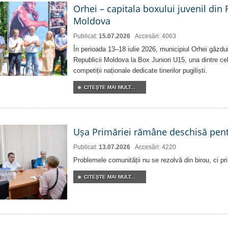
Orhei – capitala boxului juvenil din
Moldova
Publicat:
15.07.2026
Accesări: 4063
În perioada 13–18 iulie 2026, municipiul Orhei găzd
Republicii Moldova la Box Juniori U15, una dintre ce
competiții naționale dedicate tinerilor pugiliști.
CITEŞTE MAI MULT...
Ușa Primăriei rămâne deschisă pent
Publicat:
13.07.2026
Accesări: 4220
Problemele comunității nu se rezolvă din birou, ci pri
CITEŞTE MAI MULT...