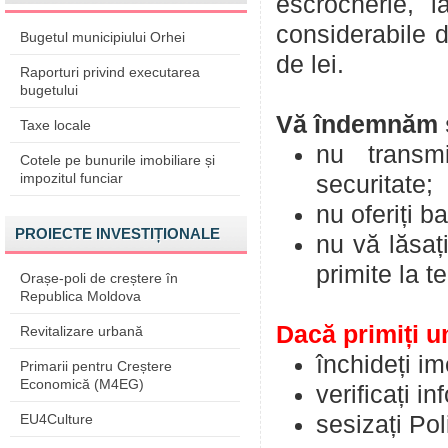
escrocherie, i
considerabile d
Bugetul municipiului Orhei
de lei.
Raporturi privind executarea
bugetului
Vă îndemnăm s
Taxe locale
nu transm
Cotele pe bunurile imobiliare și
impozitul funciar
securitate;
nu oferiți 
PROIECTE INVESTIȚIONALE
nu vă lăsați
primite la t
Orașe-poli de creștere în
Republica Moldova
Dacă primiți u
Revitalizare urbană
închideți im
Primarii pentru Creștere
Economică (M4EG)
verificați in
EU4Culture
sesizați Poli