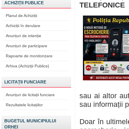
ACHIZIȚII PUBLICE
TELEFONICE
Planul de Achiziții
Achiziții în derulare
Anunțuri de intenție
Anunțuri de participare
Rapoarte de monitorizare
Arhiva (Achiziții Publice)
LICITAȚII FUNCIARE
sau ai altor au
Anunțuri de licitații funciare
sau informații 
Rezultatele licitațiilor
Doar în ultimel
BUGETUL MUNICIPIULUI
ORHEI