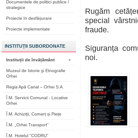
Documentele de politici publice /
strategice
Rugăm cetățen
Proiecte în desfășurare
special vârstn
fraude.
Proiecte implementate
INSTITUȚII SUBORDONATE
Siguranța comun
noi.
Instituții de învățământ
+
Muzeul de Istorie şi Etnografie
Orhei
Regia Apă Canal – Orhei S.A.
Î.M. Servicii Comunal - Locative
Orhei
Î.M. Achiziții, Comerț și Piețe
Î.M. „Orhei Transport”
Î.M. Hotelul ”CODRU”