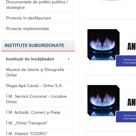
Documentele de politici publice /
strategice
Proiecte în desfășurare
Proiecte implementate
INSTITUȚII SUBORDONATE
Instituții de învățământ
+
Muzeul de Istorie şi Etnografie
Orhei
Regia Apă Canal – Orhei S.A.
Î.M. Servicii Comunal - Locative
Orhei
Î.M. Achiziții, Comerț și Piețe
Î.M. „Orhei Transport”
Î.M. Hotelul ”CODRU”