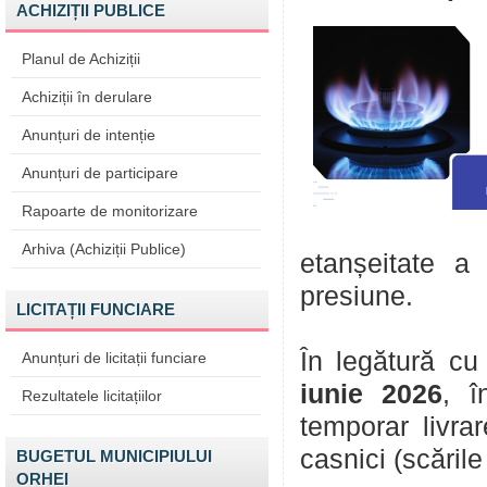
ACHIZIȚII PUBLICE
Planul de Achiziții
Achiziții în derulare
Anunțuri de intenție
Anunțuri de participare
Rapoarte de monitorizare
Arhiva (Achiziții Publice)
etanșeitate a
presiune.
LICITAȚII FUNCIARE
În legătură cu
Anunțuri de licitații funciare
iunie 2026
, î
Rezultatele licitațiilor
temporar livra
casnici (scăril
BUGETUL MUNICIPIULUI
ORHEI