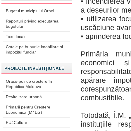
• incendierea v
a deșeurilor me
Bugetul municipiului Orhei
• utilizarea fo
Raporturi privind executarea
uscăciune avan
bugetului
• aprinderea foc
Taxe locale
Cotele pe bunurile imobiliare și
impozitul funciar
Primăria muni
economici și
PROIECTE INVESTIȚIONALE
responsabilita
apărare împo
Orașe-poli de creștere în
Republica Moldova
corespunzăto
combustibile.
Revitalizare urbană
Primarii pentru Creștere
Economică (M4EG)
Totodată, Î.M.
EU4Culture
instituțiile r