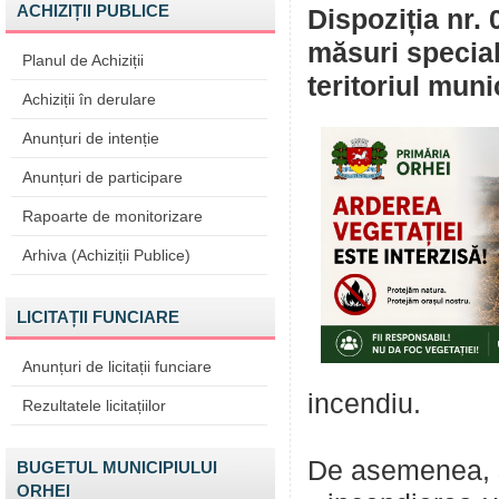
ACHIZIȚII PUBLICE
Dispoziția nr. 
măsuri special
Planul de Achiziții
teritoriul muni
Achiziții în derulare
Anunțuri de intenție
Anunțuri de participare
Rapoarte de monitorizare
Arhiva (Achiziții Publice)
LICITAȚII FUNCIARE
Anunțuri de licitații funciare
incendiu.
Rezultatele licitațiilor
De asemenea, s
BUGETUL MUNICIPIULUI
ORHEI