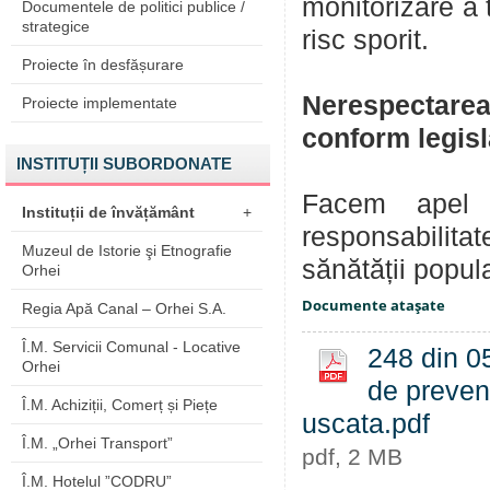
monitorizare a 
Documentele de politici publice /
strategice
risc sporit.
Proiecte în desfășurare
Nerespectarea
Proiecte implementate
conform legisla
INSTITUȚII SUBORDONATE
Facem apel 
Instituții de învățământ
+
responsabilitat
Muzeul de Istorie şi Etnografie
sănătății popula
Orhei
Documente ataşate
Regia Apă Canal – Orhei S.A.
Î.M. Servicii Comunal - Locative
248 din 05
Orhei
de preveni
Î.M. Achiziții, Comerț și Piețe
uscata.pdf
Î.M. „Orhei Transport”
pdf, 2 MB
Î.M. Hotelul ”CODRU”