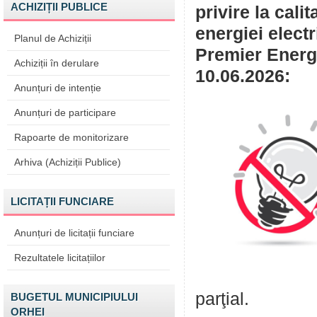
ACHIZIȚII PUBLICE
privire la cali
energiei elect
Planul de Achiziții
Premier Energy
Achiziții în derulare
10.06.2026:
Anunțuri de intenție
Anunțuri de participare
Rapoarte de monitorizare
Arhiva (Achiziții Publice)
LICITAȚII FUNCIARE
Anunțuri de licitații funciare
Rezultatele licitațiilor
parţial.
BUGETUL MUNICIPIULUI
ORHEI