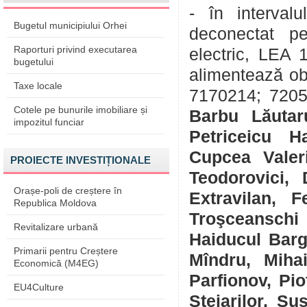
- în interva
Bugetul municipiului Orhei
deconectat pe
Raporturi privind executarea
electric, LEA
bugetului
alimentează ob
Taxe locale
7170214; 72059
Cotele pe bunurile imobiliare și
Barbu Lăutar
impozitul funciar
Petriceicu H
Cupcea Valer
PROIECTE INVESTIȚIONALE
Teodorovici, D
Orașe-poli de creștere în
Extravilan, F
Republica Moldova
Troşceanschi s
Revitalizare urbană
Haiducul Barga
Primarii pentru Creștere
Mîndru, Mihai
Economică (M4EG)
Parfionov, Pio
EU4Culture
Stejarilor, Sus