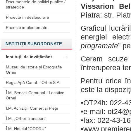
Documentele de politici publice /
Vissarion Beli
strategice
Piatra: str. Pia
Proiecte în desfășurare
Graficul lucrăr
Proiecte implementate
energiei elect
INSTITUȚII SUBORDONATE
programate
” pe
Instituții de învățământ
+
Cerem scuze p
întreruperea te
Muzeul de Istorie şi Etnografie
Orhei
Pentru orice în
Regia Apă Canal – Orhei S.A.
este la dispozi
Î.M. Servicii Comunal - Locative
Orhei
•OT24h: 022-43
Î.M. Achiziții, Comerț și Piețe
•e-mail: ot24@
Î.M. „Orhei Transport”
•fax: 022-43-1
•www.premieren
Î.M. Hotelul ”CODRU”