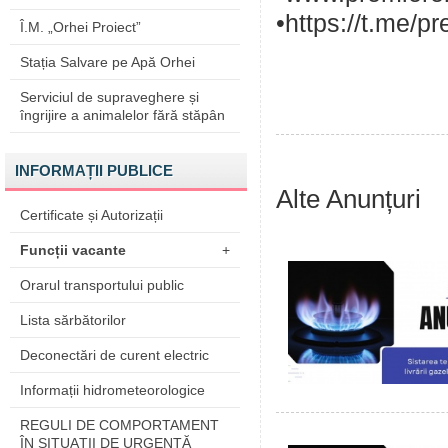
•https://t.me/p
Î.M. „Orhei Proiect”
Stația Salvare pe Apă Orhei
Serviciul de supraveghere și
îngrijire a animalelor fără stăpân
INFORMAȚII PUBLICE
Alte Anunțuri
Certificate și Autorizații
Funcții vacante
+
Orarul transportului public
Lista sărbătorilor
Deconectări de curent electric
Informații hidrometeorologice
REGULI DE COMPORTAMENT
ÎN SITUAŢII DE URGENŢĂ