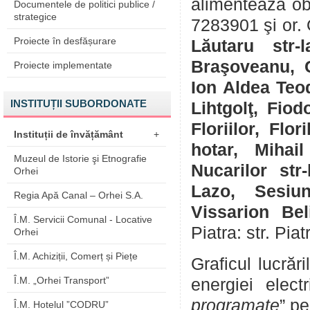
alimentează ob
Documentele de politici publice /
strategice
7283901 şi or. 
Proiecte în desfășurare
Lăutaru str-
Braşoveanu, C
Proiecte implementate
Ion Aldea Teod
INSTITUȚII SUBORDONATE
Lihtgolţ, Fiod
Floriilor, Flor
Instituții de învățământ
+
hotar, Mihail
Muzeul de Istorie şi Etnografie
Nucarilor str
Orhei
Lazo, Sesiune
Regia Apă Canal – Orhei S.A.
Vissarion Beli
Î.M. Servicii Comunal - Locative
Piatra: str. Pia
Orhei
Î.M. Achiziții, Comerț și Piețe
Graficul lucrăr
Î.M. „Orhei Transport”
energiei elect
programate
” pe
Î.M. Hotelul ”CODRU”