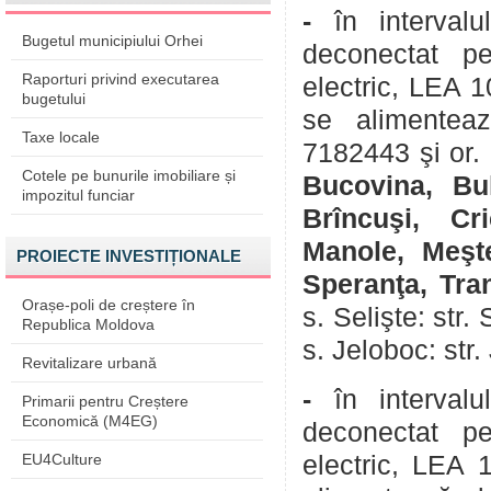
-
în interval
Bugetul municipiului Orhei
deconectat pe
Raporturi privind executarea
electric, LEA 
bugetului
se alimentea
Taxe locale
7182443 şi or. 
Cotele pe bunurile imobiliare și
Bucovina, Bul
impozitul funciar
Brîncuşi, Cr
Manole, Meşte
PROIECTE INVESTIȚIONALE
Speranţa, Trand
Orașe-poli de creștere în
s. Selişte: str.
Republica Moldova
s. Jeloboc: str.
Revitalizare urbană
-
în interva
Primarii pentru Creștere
Economică (M4EG)
deconectat pe
EU4Culture
electric, LEA