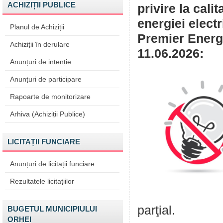
ACHIZIȚII PUBLICE
privire la cali
energiei elect
Planul de Achiziții
Premier Energy
Achiziții în derulare
11.06.2026:
Anunțuri de intenție
Anunțuri de participare
Rapoarte de monitorizare
Arhiva (Achiziții Publice)
LICITAȚII FUNCIARE
Anunțuri de licitații funciare
Rezultatele licitațiilor
parţial.
BUGETUL MUNICIPIULUI
ORHEI