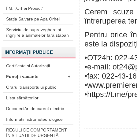
Î.M. „Orhei Proiect”
Cerem scuze p
Stația Salvare pe Apă Orhei
întreruperea te
Serviciul de supraveghere și
Pentru orice în
îngrijire a animalelor fără stăpân
este la dispozi
INFORMAȚII PUBLICE
•OT24h: 022-43
•e-mail: ot24@
Certificate și Autorizații
•fax: 022-43-1
Funcții vacante
+
•www.premieren
Orarul transportului public
•https://t.me/p
Lista sărbătorilor
Deconectări de curent electric
Informații hidrometeorologice
REGULI DE COMPORTAMENT
ÎN SITUAŢII DE URGENŢĂ