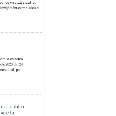
iect ce vizează stabilirea
de învățământ extracurricular
ire la calitatea
. 537/2020 din 24
rmează că, pe
ilor publice
vire la