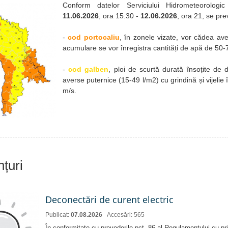
Conform datelor Serviciului Hidrometeorologic
11.06.2026
, ora 15:30 -
12.06.2026
, ora 21, se pr
-
cod portocaliu
, în zonele vizate, vor cădea ave
acumulare se vor înregistra cantități de apă de 50-
-
cod galben
, ploi de scurtă durată însoțite de d
averse puternice (15-49 l/m2) cu grindină și vijelie
m/s.
nțuri
Deconectări de curent electric
Publicat:
07.08.2026
Accesări: 565
În conformitate cu prevederile pct. 86 al Regulamentului cu priv