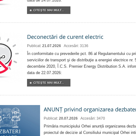
data de 24.07.2026:
CITEŞTE MAI MULT...
Deconectări de curent electric
Publicat:
21.07.2026
Accesări: 3136
În conformitate cu prevederile pct. 86 al Regulamentului cu priv
serviciilor de transport şi de distribuţie a energiei electrice nr
decembrie 2020, Î.C.S. Premier Energy Distribution S.A. info
data de 22.07.2026:
CITEŞTE MAI MULT...
ANUNȚ privind organizarea dezbater
Publicat:
20.07.2026
Accesări: 3470
Primăria municipiului Orhei anunță organizarea dezbat
proiectul de decizie al Consiliului municipal Orhei inti