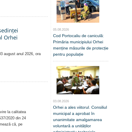
edinței
05.08.2026
Cod Portocaliu de caniculă:
al Orhei
Primăria municipiului Orhei
menține măsurile de protecție
 03 august anul 2026, ora
pentru populație
03.08.2026
Orhei a ales viitorul. Consiliul
ire la calitatea
municipal a aprobat în
. 537/2020 din 24
unanimitate amalgamarea
rmează că, pe
voluntară a unităților