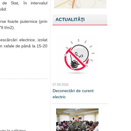
 de Stat, în intervalul
evăd:
ACTUALITĂŢI
rse foarte puternice (prin
79 l/m2).
escărcări electrice, izolat
 în rafale de până la 15-20
07.08.2026
Deconectări de curent
electric
ire la calitatea