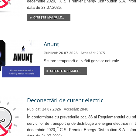
decembrie 2020, Î.C.S. Premier Energy Distribution S.A. info
data de 27.07.2026:
CITEŞTE MAI MULT...
Anunț
Publicat:
26.07.2026
Accesări: 2075
Sistare temporară a livrării gazelor naturale.
CITEŞTE MAI MULT...
Deconectări de curent electric
Publicat:
24.07.2026
Accesări: 2848
În conformitate cu prevederile pct. 86 al Regulamentului cu priv
serviciilor de transport şi de distribuţie a energiei electrice nr
decembrie 2020, Î.C.S. Premier Energy Distribution S.A. info