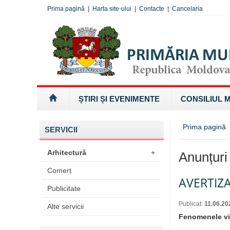
Prima pagină
|
Harta site-ului
|
Contacte
|
Cancelaria
ȘTIRI ȘI EVENIMENTE
CONSILIUL 
Prima pagină
SERVICII
Arhitectură
+
Anunțuri
Comerț
AVERTIZ
Publicitate
Publicat:
11.06.20
Alte servicii
Fenomenele viz