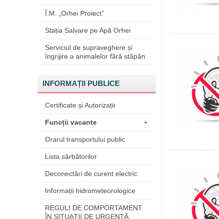
Î.M. „Orhei Proiect”
Stația Salvare pe Apă Orhei
Serviciul de supraveghere și
îngrijire a animalelor fără stăpân
INFORMAȚII PUBLICE
Certificate și Autorizații
Funcții vacante
+
Orarul transportului public
Lista sărbătorilor
Deconectări de curent electric
Informații hidrometeorologice
REGULI DE COMPORTAMENT
ÎN SITUAŢII DE URGENŢĂ