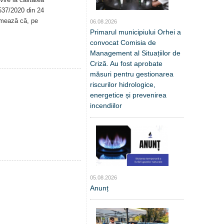
. 537/2020 din 24
rmează că, pe
06.08.2026
Primarul municipiului Orhei a
convocat Comisia de
Management al Situațiilor de
Criză. Au fost aprobate
măsuri pentru gestionarea
riscurilor hidrologice,
energetice și prevenirea
incendiilor
05.08.2026
Anunț