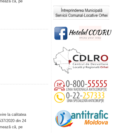
rmează că, pe
ire la calitatea
. 537/2020 din 24
rmează că, pe