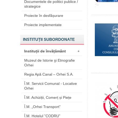
Documentele de politici publice /
strategice
Proiecte în desfășurare
Proiecte implementate
INSTITUȚII SUBORDONATE
Instituții de învățământ
+
Muzeul de Istorie şi Etnografie
Orhei
Regia Apă Canal – Orhei S.A.
Î.M. Servicii Comunal - Locative
Orhei
Î.M. Achiziții, Comerț și Piețe
Î.M. „Orhei Transport”
Î.M. Hotelul ”CODRU”