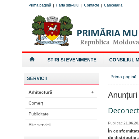
Prima pagină
|
Harta site-ului
|
Contacte
|
Cancelaria
ȘTIRI ȘI EVENIMENTE
CONSILIUL 
Prima pagină
SERVICII
Arhitectură
+
Anunțuri
Comerț
Deconectă
Publicitate
Publicat:
21.06.20
Alte servicii
În conformitate
de distribuţie 