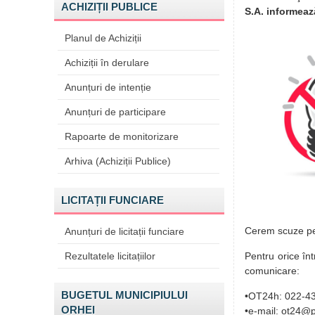
ACHIZIȚII PUBLICE
S.A. informeaz
Planul de Achiziții
Achiziții în derulare
Anunțuri de intenție
Anunțuri de participare
Rapoarte de monitorizare
Arhiva (Achiziții Publice)
LICITAȚII FUNCIARE
Cerem scuze pen
Anunțuri de licitații funciare
Rezultatele licitațiilor
Pentru orice înt
comunicare:
BUGETUL MUNICIPIULUI
•OT24h: 022-43
ORHEI
•e-mail: ot24@