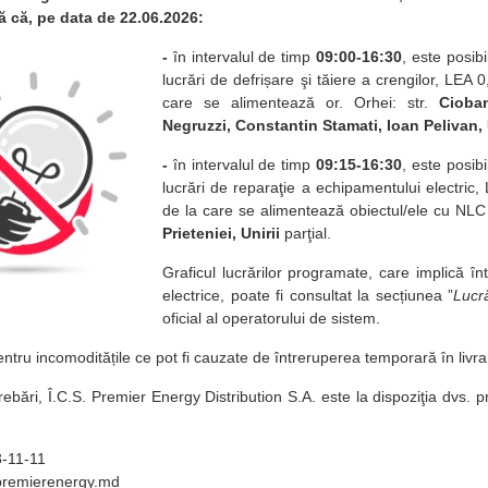
ă că, pe data de 22.06.2026:
-
în intervalul de timp
09:00-16:30
, este posib
lucrări de defrișare şi tăiere a crengilor, LE
care se alimentează or. Orhei: str.
Cioba
Negruzzi, Constantin Stamati, Ioan Pelivan, 
-
în intervalul de timp
09:15-16:30
, este posib
lucrări de reparaţie a echipamentului electri
de la care se alimentează obiectul/ele cu NLC 
Prieteniei, Unirii
parţial.
Graficul lucrărilor programate, car
e implic
ă înt
electrice, poate fi consultat la secțiunea ”
Lucr
oficial al operatorului de sistem.
tru incomoditățile ce pot fi cauzate de întreruperea temporară în livrar
rebări, Î.C.S. Premier Energy Distribution S.A. este la dispoziţia dvs.
-11-11
premierenergy.md