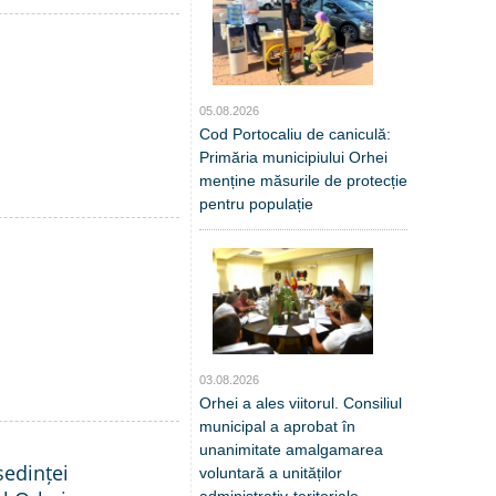
05.08.2026
Cod Portocaliu de caniculă:
Primăria municipiului Orhei
menține măsurile de protecție
pentru populație
03.08.2026
Orhei a ales viitorul. Consiliul
municipal a aprobat în
unanimitate amalgamarea
edinței
voluntară a unităților