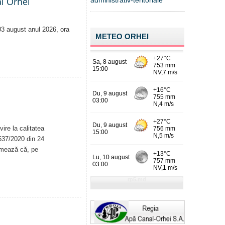
al Orhei
administrativ-teritoriale
 03 august anul 2026, ora
METEO ORHEI
ire la calitatea
. 537/2020 din 24
rmează că, pe