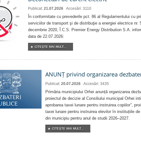
Publicat:
21.07.2026
Accesări: 3110
În conformitate cu prevederile pct. 86 al Regulamentului cu priv
serviciilor de transport şi de distribuţie a energiei electrice nr
decembrie 2020, Î.C.S. Premier Energy Distribution S.A. info
data de 22.07.2026:
CITEŞTE MAI MULT...
ANUNȚ privind organizarea dezbater
Publicat:
20.07.2026
Accesări: 3435
Primăria municipiului Orhei anunță organizarea dezbat
proiectul de decizie al Consiliului municipal Orhei inti
aprobarea taxei lunare pentru instruirea copiilor”, pro
taxei lunare pentru instruirea elevilor în instituțiile 
din municipiu pentru anul de studii 2026–2027.
CITEŞTE MAI MULT...