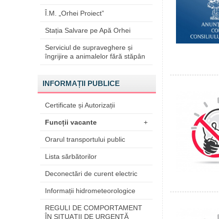
Î.M. „Orhei Proiect”
Stația Salvare pe Apă Orhei
Serviciul de supraveghere și
îngrijire a animalelor fără stăpân
INFORMAȚII PUBLICE
Certificate și Autorizații
Funcții vacante
+
Orarul transportului public
Lista sărbătorilor
Deconectări de curent electric
Informații hidrometeorologice
REGULI DE COMPORTAMENT
ÎN SITUAŢII DE URGENŢĂ