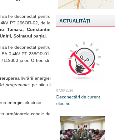
il să fie deconectat pentru
ACTUALITĂŢI
A 0,4kV PT 266OR-02, de la
nu Tamara, Constantin
Unirii, Şoimarul
parţial.
il să fie deconectat pentru
c, LEA 0,4kV PT 238OR-01,
7119380 şi or. Orhei: str.
reruperea livrării energiei
ări programate
” pe site-ul
07.08.2026
Deconectări de curent
ea energiei electrice.
electric
 prin următoarele canale de