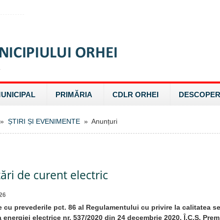
MUNICIPAL
PRIMĂRIA
CDLR ORHEI
DESCOPER
»
ȘTIRI ȘI EVENIMENTE
» Anunțuri
ri de curent electric
26
 cu prevederile pct. 86 al Regulamentului cu privire la calitatea ser
a energiei electrice nr. 537/2020 din 24 decembrie 2020, Î.C.S. Pre