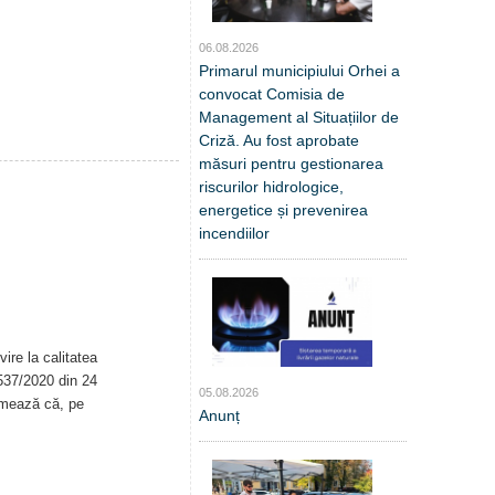
06.08.2026
Primarul municipiului Orhei a
convocat Comisia de
Management al Situațiilor de
Criză. Au fost aprobate
măsuri pentru gestionarea
riscurilor hidrologice,
energetice și prevenirea
incendiilor
ire la calitatea
. 537/2020 din 24
05.08.2026
rmează că, pe
Anunț