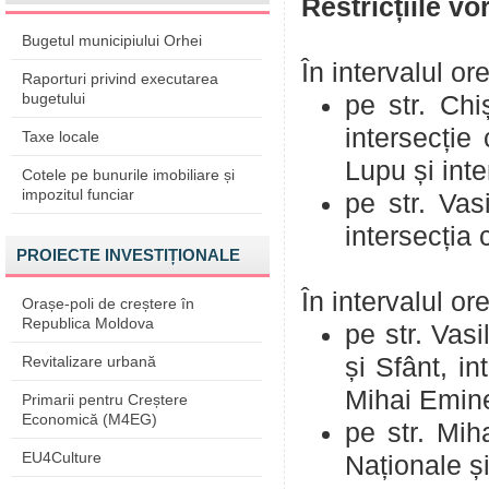
Restricțiile v
Bugetul municipiului Orhei
În intervalul or
Raporturi privind executarea
bugetului
pe str. Chi
intersecție 
Taxe locale
Lupu și inte
Cotele pe bunurile imobiliare și
impozitul funciar
pe str. Vasi
intersecția 
PROIECTE INVESTIȚIONALE
În intervalul or
Orașe-poli de creștere în
Republica Moldova
pe str. Vasi
Revitalizare urbană
și Sfânt, in
Mihai Emines
Primarii pentru Creștere
Economică (M4EG)
pe str. Mih
EU4Culture
Naționale și