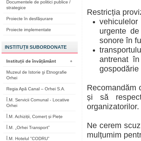
Documentele de politici publice /
strategice
Restricția provi
Proiecte în desfășurare
vehiculelor 
urgente de
Proiecte implementate
sonore în f
INSTITUȚII SUBORDONATE
transportu
antrenat în
Instituții de învățământ
+
gospodărie
Muzeul de Istorie şi Etnografie
Orhei
Recomandăm cond
Regia Apă Canal – Orhei S.A.
și să respect
Î.M. Servicii Comunal - Locative
organizatorilor.
Orhei
Î.M. Achiziții, Comerț și Piețe
Ne cerem scuze
Î.M. „Orhei Transport”
mulțumim pentr
Î.M. Hotelul ”CODRU”