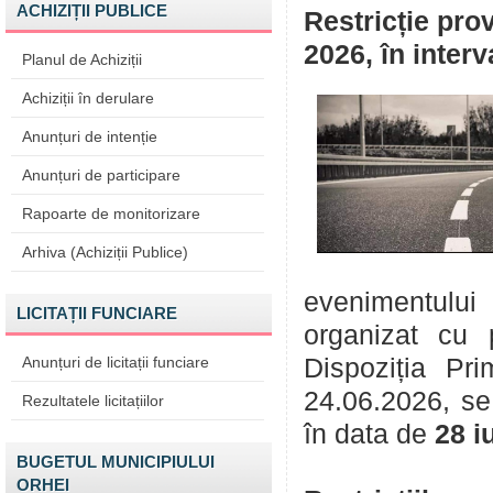
ACHIZIȚII PUBLICE
Restricție prov
2026, în interv
Planul de Achiziții
Achiziții în derulare
Anunțuri de intenție
Anunțuri de participare
Rapoarte de monitorizare
Arhiva (Achiziții Publice)
evenimentului 
LICITAȚII FUNCIARE
organizat cu 
Anunțuri de licitații funciare
Dispoziția Pri
24.06.2026, se i
Rezultatele licitațiilor
în data de
28 i
BUGETUL MUNICIPIULUI
ORHEI