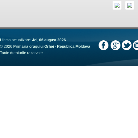
Ultima actualizare:
Joi, 06 august 2026
© 2026
Primaria orașului Orhei - Republica Moldova
Toate drepturile rezervate