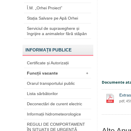
Î.M. „Orhei Proiect”
Stația Salvare pe Apă Orhei
Serviciul de supraveghere și
îngrijire a animalelor fără stăpân
INFORMAȚII PUBLICE
Certificate și Autorizații
Funcții vacante
+
Documente at
Orarul transportului public
Lista sărbătorilor
Extras
pdf, 4
Deconectări de curent electric
Informații hidrometeorologice
REGULI DE COMPORTAMENT
Alte Anu
ÎN SITUAŢII DE URGENŢĂ