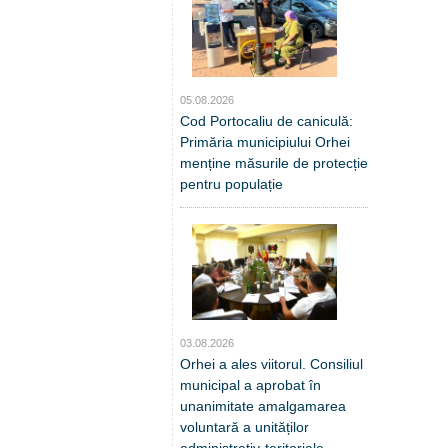
05.08.2026
Cod Portocaliu de caniculă:
Primăria municipiului Orhei
menține măsurile de protecție
pentru populație
03.08.2026
Orhei a ales viitorul. Consiliul
municipal a aprobat în
unanimitate amalgamarea
voluntară a unităților