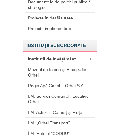
Documentele de politici publice /
strategice
Proiecte în desfășurare
Proiecte implementate
INSTITUȚII SUBORDONATE
Instituții de învățământ
+
Muzeul de Istorie şi Etnografie
Orhei
Regia Apă Canal – Orhei S.A.
Î.M. Servicii Comunal - Locative
Orhei
Î.M. Achiziții, Comerț și Piețe
Î.M. „Orhei Transport”
Î.M. Hotelul ”CODRU”