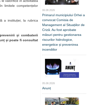
e valorifice în activitatea
n limitele competențelor
06.08.2026
Primarul municipiului Orhei a
convocat Comisia de
 a instituției, la rubrica
Management al Situațiilor de
Criză. Au fost aprobate
măsuri pentru gestionarea
prevenirii și combaterii
riscurilor hidrologice,
nț și poate fi consultat
energetice și prevenirea
incendiilor
05.08.2026
Anunț