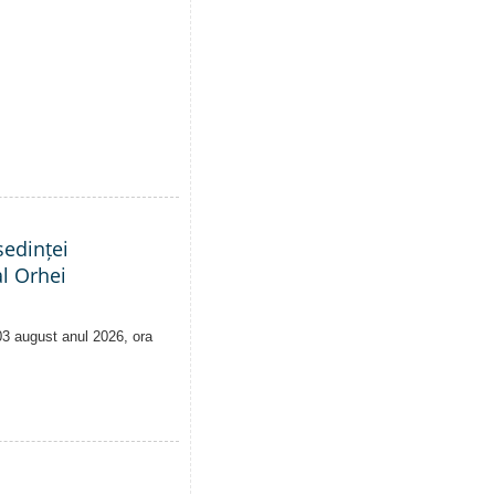
edinței
al Orhei
 03 august anul 2026, ora