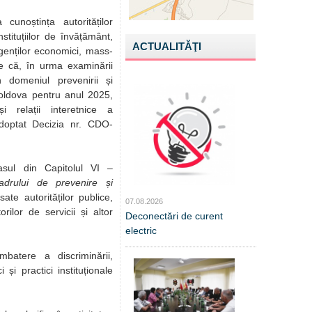
cunoștința autorităților
instituțiilor de învățământ,
ACTUALITĂŢI
 agenților economici, mass-
te că, în urma examinării
n domeniul prevenirii și
Moldova pentru anul 2025,
i relații interetnice a
doptat Decizia nr. CDO-
asul din Capitolul VI –
drului de prevenire și
te autorităților publice,
07.08.2026
orilor de servicii și altor
Deconectări de curent
electric
atere a discriminării,
și practici instituționale