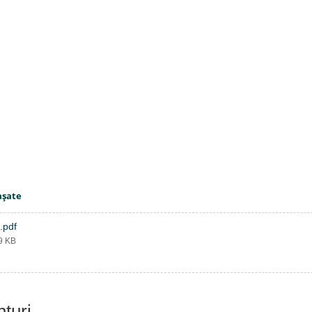
aşate
.pdf
59 KB
nțuri