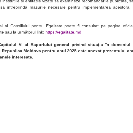
nstituțiile și entitățile vizate să examineze recomandările publicate, să l
 să întreprindă măsurile necesare pentru implementarea acestora, î
al al Consiliului pentru Egalitate poate fi consultat pe pagina oficială
rte sau la următorul link:
https://egalitate.md
apitolul VI al Raportului general privind situația în domeniul 
în Republica Moldova pentru anul 2025 este anexat prezentului anu
anele interesate.