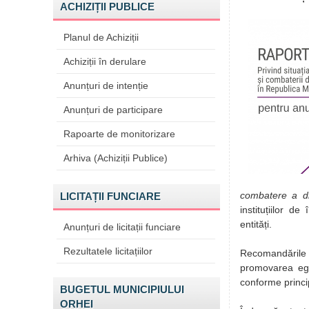
ACHIZIȚII PUBLICE
Planul de Achiziții
Achiziții în derulare
Anunțuri de intenție
Anunțuri de participare
Rapoarte de monitorizare
Arhiva (Achiziții Publice)
combatere a dis
LICITAȚII FUNCIARE
instituțiilor de
entități.
Anunțuri de licitații funciare
Rezultatele licitațiilor
Recomandările
promovarea egal
conforme princip
BUGETUL MUNICIPIULUI
ORHEI