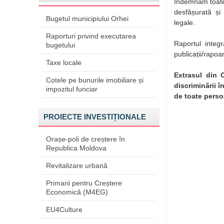
Îndemnăm toate i
desfășurată și
Bugetul municipiului Orhei
legale.
Raporturi privind executarea
Raportul integr
bugetului
publicații/rapoa
Taxe locale
Extrasul din C
Cotele pe bunurile imobiliare și
discriminării 
impozitul funciar
de toate perso
PROIECTE INVESTIȚIONALE
Orașe-poli de creștere în
Republica Moldova
Revitalizare urbană
Primarii pentru Creștere
Economică (M4EG)
EU4Culture