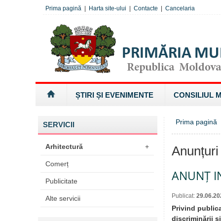
Prima pagină
|
Harta site-ului
|
Contacte
|
Cancelaria
ȘTIRI ȘI EVENIMENTE
CONSILIUL 
Prima pagină
SERVICII
Arhitectură
+
Anunțuri
Comerț
ANUNȚ I
Publicitate
Publicat:
29.06.20
Alte servicii
Privind public
discriminării ș