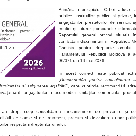
Primăria municipiului Orhei aduce la 
publice, instituțiilor publice și private, 
angajatorilor, prestatorilor de servicii,
mediei și tuturor persoanelor interesa
Raportului general privind situația î
combaterii discriminării în Republica 
Comisia pentru drepturile omului ș
Parlamentului Republicii Moldova a a
06/371 din 13 mai 2026.
În acest context, este publicat extr
„
Recomandări pentru consolidarea ca
criminării și asigurarea egalității
”, care cuprinde recomandări adresa
 învățământ, angajatorilor, mass-mediei, unităților comerciale, prestat
 au drept scop consolidarea mecanismelor de prevenire și comb
ității de șanse și de tratament, precum și dezvoltarea unor politici 
iilor respectării drepturilor omului.