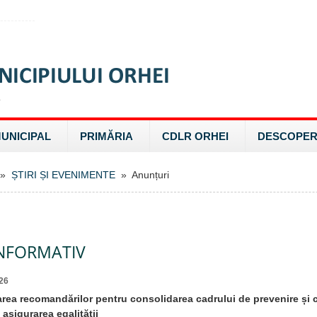
MUNICIPAL
PRIMĂRIA
CDLR ORHEI
DESCOPER
»
ȘTIRI ȘI EVENIMENTE
» Anunțuri
NFORMATIV
26
area recomandărilor pentru consolidarea cadrului de prevenire și
i asigurarea egalității