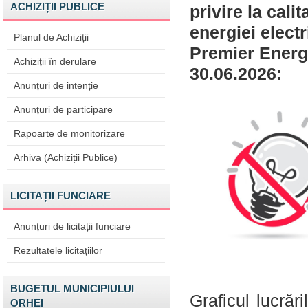
ACHIZIȚII PUBLICE
privire la cali
energiei elect
Planul de Achiziții
Premier Energy
Achiziții în derulare
30.06.2026:
Anunțuri de intenție
Anunțuri de participare
Rapoarte de monitorizare
Arhiva (Achiziții Publice)
LICITAȚII FUNCIARE
Anunțuri de licitații funciare
Rezultatele licitațiilor
BUGETUL MUNICIPIULUI
Graficul lucrăr
ORHEI