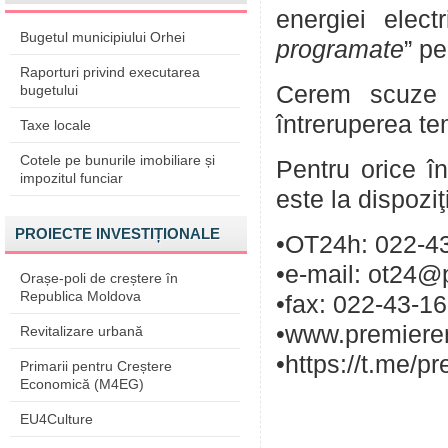
energiei elect
Bugetul municipiului Orhei
programate
” pe
Raporturi privind executarea
Cerem scuze p
bugetului
întreruperea te
Taxe locale
Cotele pe bunurile imobiliare și
Pentru orice în
impozitul funciar
este la dispozi
PROIECTE INVESTIȚIONALE
•OT24h: 022-43
•e-mail: ot24@
Orașe-poli de creștere în
Republica Moldova
•fax: 022-43-1
•www.premieren
Revitalizare urbană
•https://t.me/p
Primarii pentru Creștere
Economică (M4EG)
EU4Culture