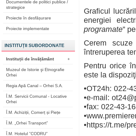
Documentele de politici publice /
strategice
Graficul lucrăr
Proiecte în desfășurare
energiei elect
programate
” pe
Proiecte implementate
Cerem scuze p
INSTITUȚII SUBORDONATE
întreruperea te
Instituții de învățământ
+
Pentru orice în
Muzeul de Istorie şi Etnografie
este la dispozi
Orhei
Regia Apă Canal – Orhei S.A.
•OT24h: 022-43
•e-mail: ot24@
Î.M. Servicii Comunal - Locative
Orhei
•fax: 022-43-1
Î.M. Achiziții, Comerț și Piețe
•www.premieren
Î.M. „Orhei Transport”
•https://t.me/p
Î.M. Hotelul ”CODRU”