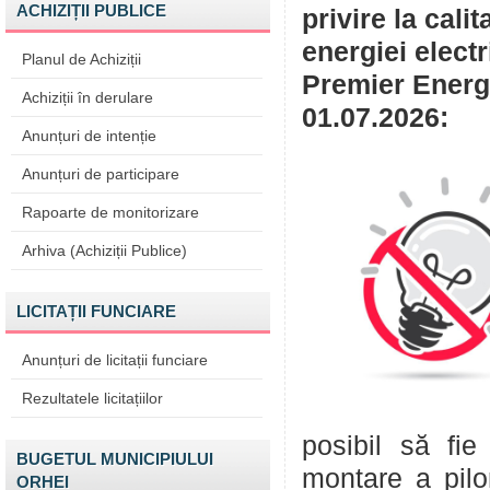
ACHIZIȚII PUBLICE
privire la cali
energiei elect
Planul de Achiziții
Premier Energy
Achiziții în derulare
01.07.2026:
Anunțuri de intenție
Anunțuri de participare
Rapoarte de monitorizare
Arhiva (Achiziții Publice)
LICITAȚII FUNCIARE
Anunțuri de licitații funciare
Rezultatele licitațiilor
posibil să fi
BUGETUL MUNICIPIULUI
montare a pil
ORHEI