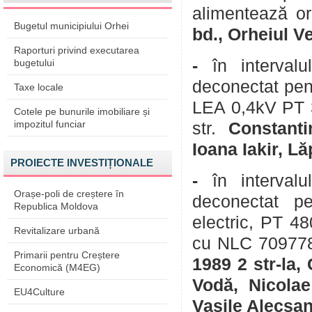
alimentează or
Bugetul municipiului Orhei
bd., Orheiul V
Raporturi privind executarea
-
în interval
bugetului
deconectat pent
Taxe locale
LEA 0,4kV PT 3
Cotele pe bunurile imobiliare și
impozitul funciar
str.
Constanti
Ioana Iakir, L
PROIECTE INVESTIȚIONALE
-
în interval
Orașe-poli de creștere în
deconectat pe
Republica Moldova
electric, PT 4
Revitalizare urbană
cu NLC 7097789
Primarii pentru Creștere
1989 2 str-la,
Economică (M4EG)
Vodă, Nicolae
EU4Culture
Vasile Alecsan