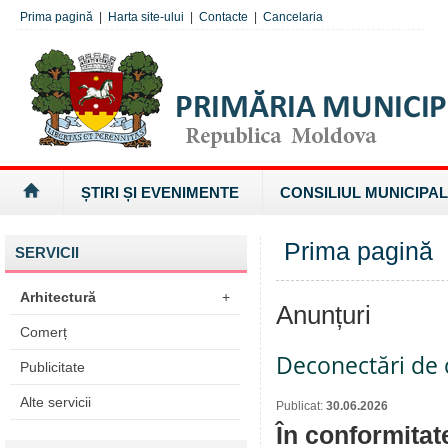
Prima pagină
|
Harta site-ului
|
Contacte
|
Cancelaria
ȘTIRI ȘI EVENIMENTE
CONSILIUL MUNICIPAL
Prima pagină
SERVICII
Arhitectură
+
Anunțuri
Comerț
Deconectări de c
Publicitate
Alte servicii
Publicat:
30.06.2026
În conformitat