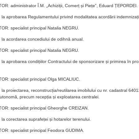
R: administrator Î.M. „Achiziții, Comerț și Piețe”, Eduard ȚEPORDEI.
e la aprobarea Regulamentului privind modalitatea acordării indemnizație
R: specialist principal Natalia NEGRU.
e la acordarea concediului de odihnă anual.
R: specialist principal Natalia NEGRU.
e la aprobarea condițiilor Contractului de sponsorizare și primirea în pro
R: specialist principal Olga MICALIUC.
e la proiectarea, reconstrucția/reutilarea imobilului cu nr. cadastral 64
utonomă, precum recepția și exploatarea centralei.
R: specialist principal Gheorghe CREIZAN.
 la corectarea suprafeței și hotarelor terenului.
R: specialist principal Feodora GUDIMA.