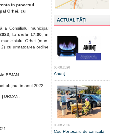
rența în procesul
pal Orhei, cu
ACTUALITĂŢI
 a Consiliului municipal
2023
,
la orele
17:00
, în
i municipiului Orhei (mun.
l 2)
cu următoarea ordine
05.08.2026
Anunț
lvia BEJAN.
 net obținut în anul 2022.
ia ȚURCAN.
05.08.2026
021.
Cod Portocaliu de caniculă: