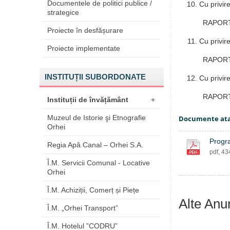
Documentele de politici publice /
Cu privire
strategice
RAPORTO
Proiecte în desfășurare
Cu privir
Proiecte implementate
RAPORTO
INSTITUȚII SUBORDONATE
Cu privir
RAPORTO
Instituții de învățământ
+
Muzeul de Istorie şi Etnografie
Documente at
Orhei
Progra
Regia Apă Canal – Orhei S.A.
pdf, 4
Î.M. Servicii Comunal - Locative
Orhei
Î.M. Achiziții, Comerț și Piețe
Alte Anu
Î.M. „Orhei Transport”
Î.M. Hotelul ”CODRU”