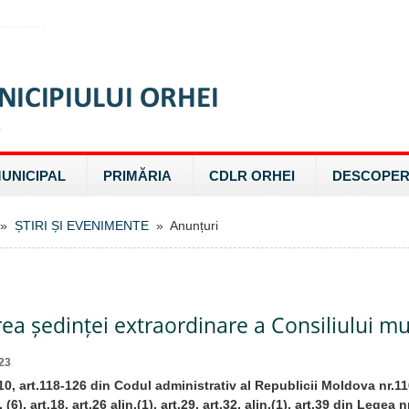
MUNICIPAL
PRIMĂRIA
CDLR ORHEI
DESCOPER
»
ȘTIRI ȘI EVENIMENTE
» Anunțuri
a ședinței extraordinare a Consiliului mu
23
 10, art.118-126 din Codul administrativ al Republicii Moldova nr.11
5), (6), art.18, art.26 alin.(1), art.29, art.32, alin.(1), art.39 din Legea