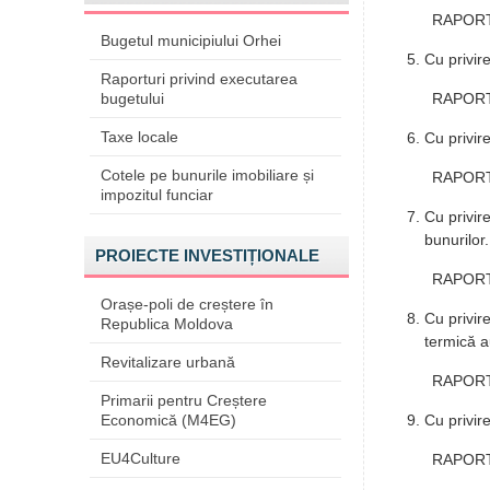
RAPORTO
Bugetul municipiului Orhei
Cu privir
Raporturi privind executarea
bugetului
RAPORTO
Taxe locale
Cu privir
Cotele pe bunurile imobiliare și
RAPORTO
impozitul funciar
Cu privir
bunurilor.
PROIECTE INVESTIȚIONALE
RAPORTO
Orașe-poli de creștere în
Cu privir
Republica Moldova
termică a
Revitalizare urbană
RAPORTO
Primarii pentru Creștere
Economică (M4EG)
Cu privire
EU4Culture
RAPORTO