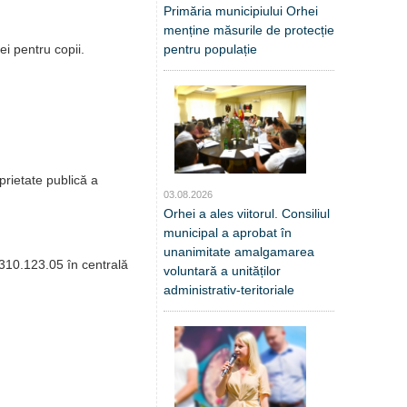
Primăria municipiului Orhei
menține măsurile de protecție
pentru populație
i pentru copii.
prietate publică a
03.08.2026
Orhei a ales viitorul. Consiliul
municipal a aprobat în
unanimitate amalgamarea
01310.123.05 în centrală
voluntară a unităților
administrativ-teritoriale