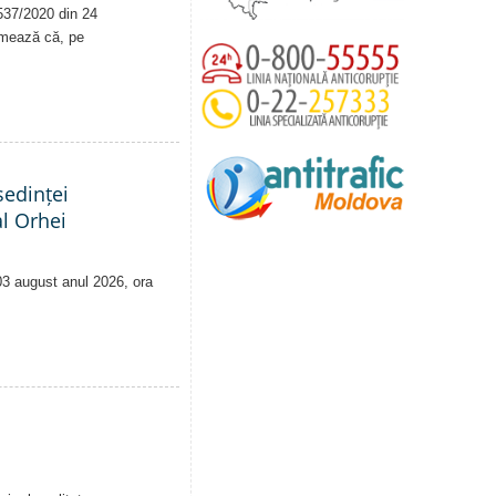
. 537/2020 din 24
rmează că, pe
edinței
al Orhei
 03 august anul 2026, ora