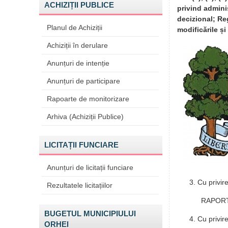
ACHIZIȚII PUBLICE
privind admini
decizional; Re
Planul de Achiziții
modificările și
Achiziții în derulare
Anunțuri de intenție
Anunțuri de participare
Rapoarte de monitorizare
Arhiva (Achiziții Publice)
LICITAȚII FUNCIARE
Anunțuri de licitații funciare
Cu privire
Rezultatele licitațiilor
RAPORTO
BUGETUL MUNICIPIULUI
Cu privir
ORHEI