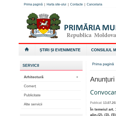
Prima pagină
|
Harta site-ului
|
Contacte
|
Cancelaria
ȘTIRI ȘI EVENIMENTE
CONSILIUL 
Prima pagină
SERVICII
Arhitectură
+
Anunțuri
Comerț
Convocare
Publicitate
Publicat:
13.07.20
Alte servicii
În temeiul art.
alin.(2), (3), (