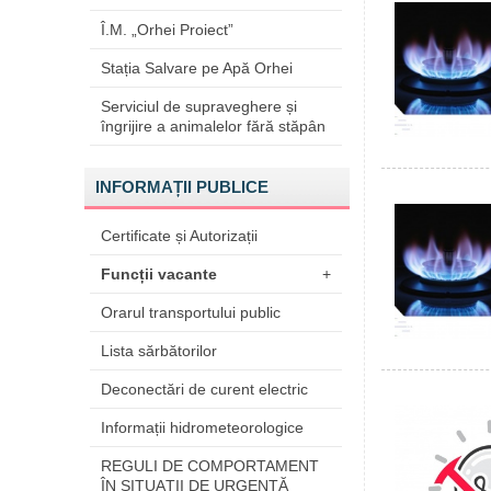
Î.M. „Orhei Proiect”
Stația Salvare pe Apă Orhei
Serviciul de supraveghere și
îngrijire a animalelor fără stăpân
INFORMAȚII PUBLICE
Certificate și Autorizații
Funcții vacante
+
Orarul transportului public
Lista sărbătorilor
Deconectări de curent electric
Informații hidrometeorologice
REGULI DE COMPORTAMENT
ÎN SITUAŢII DE URGENŢĂ