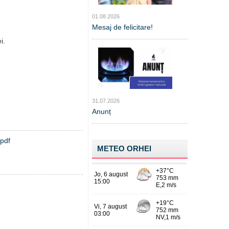
01.08.2026
Mesaj de felicitare!
i.
31.07.2026
Anunț
.pdf
METEO ORHEI