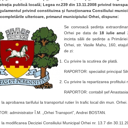
strația publică locală; Legea nr.239 din 13.11.2008 privind transpa
gulamentul privind constituirea și funcționarea Consiliului munici
 completările ulterioare, primarul municipiului Orhei, dispune:
Se convoacă ședința extraordinară
Orhei pe data de
18 iulie
anul 
incinta sălii de ședințe a Primărie
Orhei, str. Vasile Mahu, 160, etaju
de zi:
Cu privire la scutirea de plată.
RAPORTOR: specialist principal Si
Cu privire la repartizarea profitului
RAPORTOR: contabil șef Anastas
 la aprobarea tarifului la transportul rutier în trafic local din mun. Orhei.
R: administrator Î.M. „Orhei Transport”, Andrei BOSTAN.
e la modificarea Deciziei Consiliului Municipal Orhei nr. 13.7 din 30.11.2