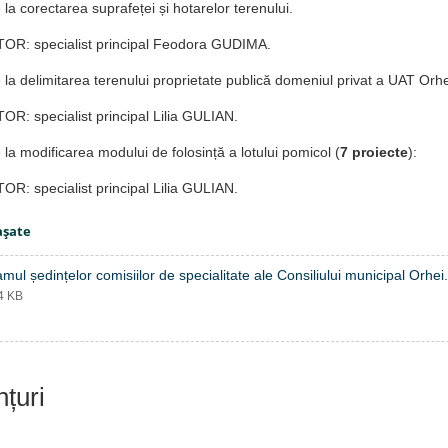
 la corectarea suprafeței și hotarelor terenului.
R: specialist principal Feodora GUDIMA.
e la delimitarea terenului proprietate publică domeniul privat a UAT Orhe
R: specialist principal Lilia GULIAN.
e la modificarea modului de folosință a lotului pomicol (
7 proiecte
):
R: specialist principal Lilia GULIAN.
aşate
mul ședințelor comisiilor de specialitate ale Consiliului municipal Orhei
34 KB
nțuri