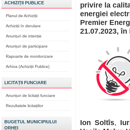
ACHIZIȚII PUBLICE
privire la cali
energiei elect
Planul de Achiziții
Premier Energy
Achiziții în derulare
21.07.2023, în 
Anunțuri de intenție
Anunțuri de participare
Rapoarte de monitorizare
Arhiva (Achiziții Publice)
LICITAȚII FUNCIARE
Anunțuri de licitații funciare
Rezultatele licitațiilor
Ion Soltîs
,
Iu
BUGETUL MUNICIPIULUI
ORHEI