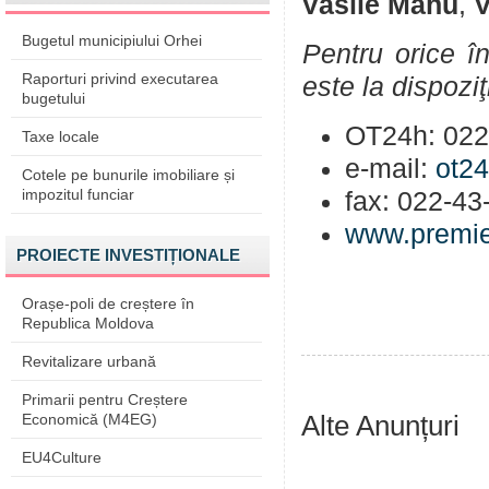
Vasile Mahu
,
V
Bugetul municipiului Orhei
Pentru orice în
Raporturi privind executarea
este la dispozi
bugetului
OT24h: 022
Taxe locale
e-mail:
ot2
Cotele pe bunurile imobiliare și
impozitul funciar
fax: 022-43
www.premie
PROIECTE INVESTIȚIONALE
Orașe-poli de creștere în
Republica Moldova
Revitalizare urbană
Primarii pentru Creștere
Alte Anunțuri
Economică (M4EG)
EU4Culture