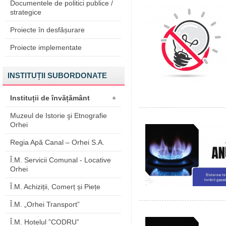
Documentele de politici publice /
strategice
Proiecte în desfășurare
Proiecte implementate
INSTITUȚII SUBORDONATE
Instituții de învățământ
+
Muzeul de Istorie şi Etnografie
Orhei
Regia Apă Canal – Orhei S.A.
Î.M. Servicii Comunal - Locative
Orhei
Î.M. Achiziții, Comerț și Piețe
Î.M. „Orhei Transport”
Î.M. Hotelul ”CODRU”