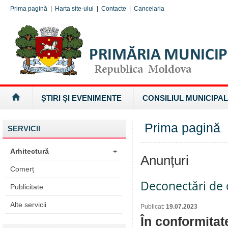
Prima pagină
|
Harta site-ului
|
Contacte
|
Cancelaria
ȘTIRI ȘI EVENIMENTE
CONSILIUL MUNICIPAL
Prima pagină
SERVICII
Arhitectură
+
Anunțuri
Comerț
Deconectări de c
Publicitate
Alte servicii
Publicat:
19.07.2023
În conformitat