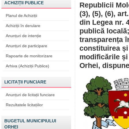
ACHIZIȚII PUBLICE
Republicii Mold
(3), (5), (6), ar
Planul de Achiziții
din Legea nr. 
Achiziții în derulare
publică locală
Anunțuri de intenție
transparența î
Anunțuri de participare
constituirea ș
modificările și
Rapoarte de monitorizare
Orhei, dispune
Arhiva (Achiziții Publice)
LICITAȚII FUNCIARE
Anunțuri de licitații funciare
Rezultatele licitațiilor
BUGETUL MUNICIPIULUI
ORHEI