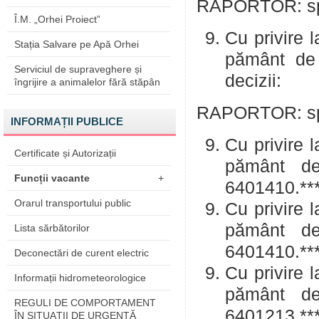
RAPORTOR: spe
Î.M. „Orhei Proiect”
Cu privire l
Stația Salvare pe Apă Orhei
pământ de 
Serviciul de supraveghere și
decizii:
îngrijire a animalelor fără stăpân
RAPORTOR: spe
INFORMAȚII PUBLICE
Cu privire l
Certificate și Autorizații
pământ de
Funcții vacante
+
6401410.***
Orarul transportului public
Cu privire l
pământ de
Lista sărbătorilor
6401410.***
Deconectări de curent electric
Cu privire l
Informații hidrometeorologice
pământ de
REGULI DE COMPORTAMENT
6401213.***
ÎN SITUAŢII DE URGENŢĂ