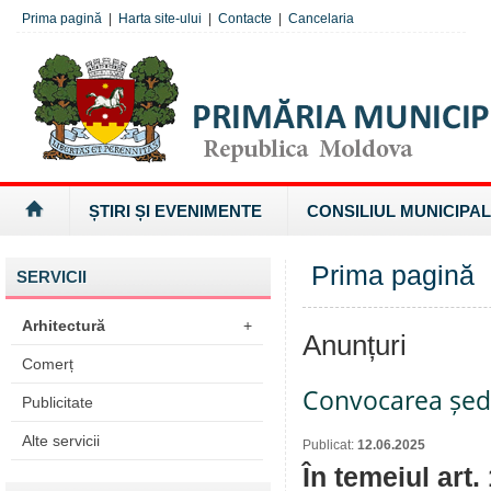
Prima pagină
|
Harta site-ului
|
Contacte
|
Cancelaria
ȘTIRI ȘI EVENIMENTE
CONSILIUL MUNICIPAL
Prima pagină
SERVICII
Arhitectură
+
Anunțuri
Comerț
Convocarea ședi
Publicitate
Alte servicii
Publicat:
12.06.2025
În temeiul art.