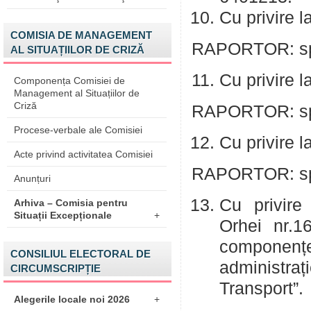
Cu privire l
COMISIA DE MANAGEMENT
RAPORTOR: spe
AL SITUAȚIILOR DE CRIZĂ
Cu privire l
Componența Comisiei de
Management al Situațiilor de
Criză
RAPORTOR: spe
Procese-verbale ale Comisiei
Cu privire l
Acte privind activitatea Comisiei
RAPORTOR: spe
Anunțuri
Cu privire 
Arhiva – Comisia pentru
Situații Excepționale
+
Orhei nr.1
componenț
CONSILIUL ELECTORAL DE
administra
CIRCUMSCRIPȚIE
Transport”.
Alegerile locale noi 2026
+