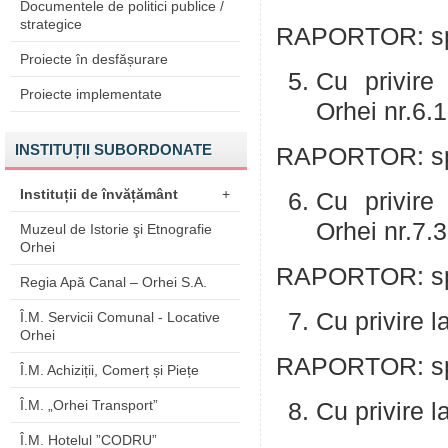
Documentele de politici publice /
strategice
RAPORTOR: spec
Proiecte în desfășurare
Cu privire 
Proiecte implementate
Orhei nr.6.
INSTITUȚII SUBORDONATE
RAPORTOR: spec
Instituții de învățământ
+
Cu privire 
Orhei nr.7.
Muzeul de Istorie şi Etnografie
Orhei
RAPORTOR: spec
Regia Apă Canal – Orhei S.A.
Cu privire l
Î.M. Servicii Comunal - Locative
Orhei
RAPORTOR: spe
Î.M. Achiziții, Comerț și Piețe
Î.M. „Orhei Transport”
Cu privire 
Î.M. Hotelul ”CODRU”