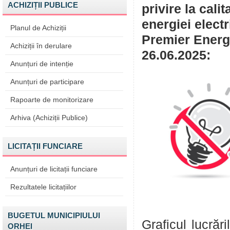
ACHIZIȚII PUBLICE
privire la cali
energiei elect
Planul de Achiziții
Premier Energy
Achiziții în derulare
26.06.2025:
Anunțuri de intenție
Anunțuri de participare
Rapoarte de monitorizare
Arhiva (Achiziții Publice)
LICITAȚII FUNCIARE
Anunțuri de licitații funciare
Rezultatele licitațiilor
BUGETUL MUNICIPIULUI
Graficul lucrăr
ORHEI