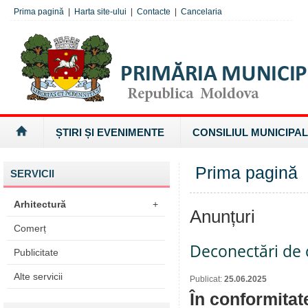
Prima pagină
|
Harta site-ului
|
Contacte
|
Cancelaria
ȘTIRI ȘI EVENIMENTE
CONSILIUL MUNICIPAL
Prima pagină
SERVICII
Arhitectură
+
Anunțuri
Comerț
Deconectări de c
Publicitate
Alte servicii
Publicat:
25.06.2025
În conformitat