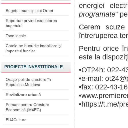
energiei elect
Bugetul municipiului Orhei
programate
” pe
Raporturi privind executarea
Cerem scuze p
bugetului
întreruperea te
Taxe locale
Cotele pe bunurile imobiliare și
Pentru orice în
impozitul funciar
este la dispozi
PROIECTE INVESTIȚIONALE
•OT24h: 022-43
•e-mail: ot24@
Orașe-poli de creștere în
Republica Moldova
•fax: 022-43-1
•www.premieren
Revitalizare urbană
•https://t.me/p
Primarii pentru Creștere
Economică (M4EG)
EU4Culture