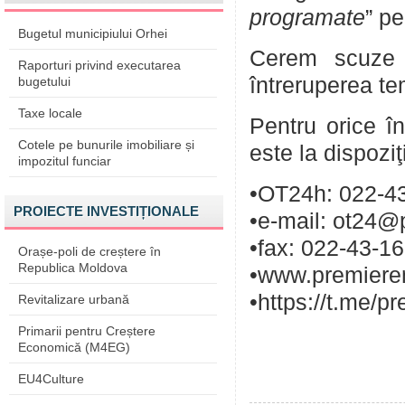
programate
” pe
Bugetul municipiului Orhei
Cerem scuze p
Raporturi privind executarea
întreruperea te
bugetului
Taxe locale
Pentru orice în
Cotele pe bunurile imobiliare și
este la dispozi
impozitul funciar
•OT24h: 022-43
PROIECTE INVESTIȚIONALE
•e-mail: ot24@
•fax: 022-43-1
Orașe-poli de creștere în
Republica Moldova
•www.premieren
•https://t.me/p
Revitalizare urbană
Primarii pentru Creștere
Economică (M4EG)
EU4Culture