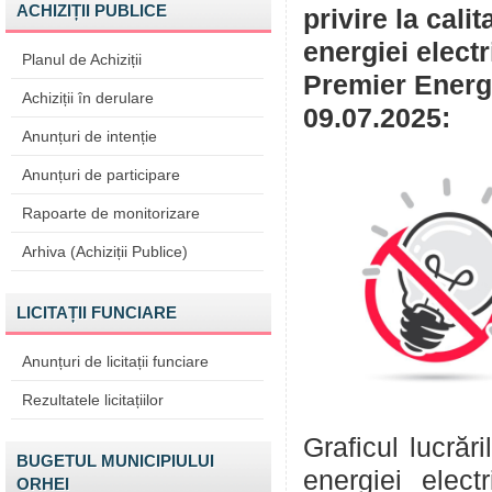
ACHIZIȚII PUBLICE
privire la cali
energiei elect
Planul de Achiziții
Premier Energy
Achiziții în derulare
09.07.2025:
Anunțuri de intenție
Anunțuri de participare
Rapoarte de monitorizare
Arhiva (Achiziții Publice)
LICITAȚII FUNCIARE
Anunțuri de licitații funciare
Rezultatele licitațiilor
Graficul lucrăr
BUGETUL MUNICIPIULUI
energiei elect
ORHEI