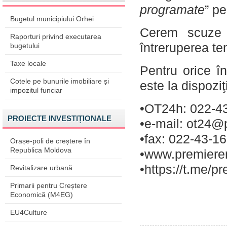
programate
” pe
Bugetul municipiului Orhei
Cerem scuze p
Raporturi privind executarea
întreruperea te
bugetului
Taxe locale
Pentru orice în
Cotele pe bunurile imobiliare și
este la dispozi
impozitul funciar
•OT24h: 022-43
PROIECTE INVESTIȚIONALE
•e-mail: ot24@
•fax: 022-43-1
Orașe-poli de creștere în
Republica Moldova
•www.premieren
•https://t.me/p
Revitalizare urbană
Primarii pentru Creștere
Economică (M4EG)
EU4Culture