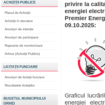
ACHIZIȚII PUBLICE
privire la cali
energiei elect
Planul de Achiziții
Premier Energy
Achiziții în derulare
09.10.2025:
Anunțuri de intenție
Anunțuri de participare
Rapoarte de monitorizare
Arhiva (Achiziții Publice)
LICITAȚII FUNCIARE
Anunțuri de licitații funciare
Rezultatele licitațiilor
Graficul lucrăr
BUGETUL MUNICIPIULUI
energiei elect
ORHEI