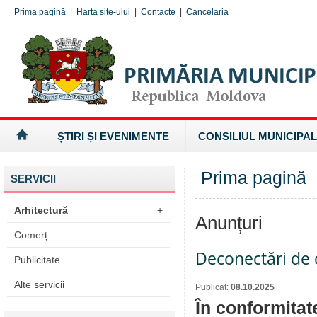
Prima pagină
|
Harta site-ului
|
Contacte
|
Cancelaria
ȘTIRI ȘI EVENIMENTE
CONSILIUL MUNICIPAL
Prima pagină
SERVICII
Arhitectură
+
Anunțuri
Comerț
Deconectări de c
Publicitate
Alte servicii
Publicat:
08.10.2025
În conformitat