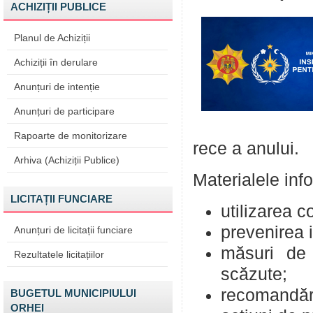
ACHIZIȚII PUBLICE
Planul de Achiziții
Achiziții în derulare
Anunțuri de intenție
Anunțuri de participare
Rapoarte de monitorizare
rece a anului.
Arhiva (Achiziții Publice)
Materialele info
LICITAȚII FUNCIARE
utilizarea c
prevenirea i
Anunțuri de licitații funciare
măsuri de 
Rezultatele licitațiilor
scăzute;
recomandări 
BUGETUL MUNICIPIULUI
ORHEI