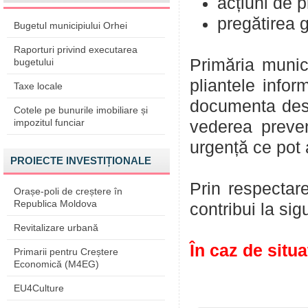
acțiuni de p
pregătirea g
Bugetul municipiului Orhei
Raporturi privind executarea
Primăria munici
bugetului
pliantele infor
Taxe locale
documenta despr
Cotele pe bunurile imobiliare și
impozitul funciar
vederea prevenir
urgență ce pot 
PROIECTE INVESTIȚIONALE
Prin respectar
Orașe-poli de creștere în
Republica Moldova
contribui la sig
Revitalizare urbană
În caz de situa
Primarii pentru Creștere
Economică (M4EG)
EU4Culture