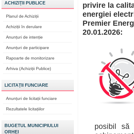
ACHIZIȚII PUBLICE
privire la cali
energiei elect
Planul de Achiziții
Premier Energy
Achiziții în derulare
20.01.2026:
Anunțuri de intenție
Anunțuri de participare
Rapoarte de monitorizare
Arhiva (Achiziții Publice)
LICITAȚII FUNCIARE
Anunțuri de licitații funciare
Rezultatele licitațiilor
posibil să
BUGETUL MUNICIPIULUI
ORHEI