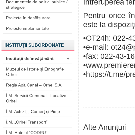
întreruperea te
Documentele de politici publice /
strategice
Pentru orice în
Proiecte în desfășurare
este la dispozi
Proiecte implementate
•OT24h: 022-43
INSTITUȚII SUBORDONATE
•e-mail: ot24@
•fax: 022-43-1
Instituții de învățământ
+
•www.premieren
Muzeul de Istorie şi Etnografie
•https://t.me/p
Orhei
Regia Apă Canal – Orhei S.A.
Î.M. Servicii Comunal - Locative
Orhei
Î.M. Achiziții, Comerț și Piețe
Î.M. „Orhei Transport”
Alte Anunțuri
Î.M. Hotelul ”CODRU”