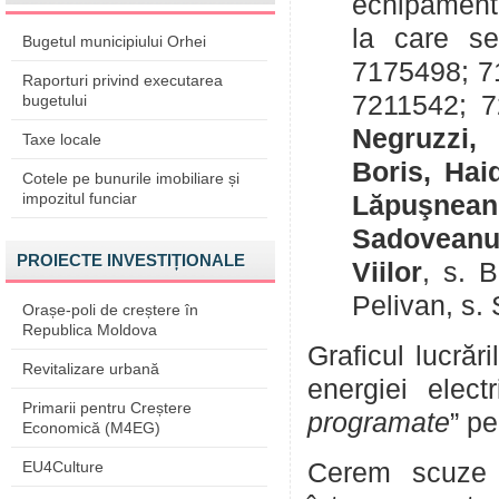
echipament
la care se
Bugetul municipiului Orhei
7175498; 7
Raporturi privind executarea
7211542; 7
bugetului
Negruzzi,
Taxe locale
Boris,
Hai
Cotele pe bunurile imobiliare și
impozitul funciar
Lăpuşnean
Sadoveanu 
PROIECTE INVESTIȚIONALE
Viilor
, s. 
Pelivan, s.
Orașe-poli de creștere în
Republica Moldova
Graficul lucrăr
Revitalizare urbană
energiei elect
Primarii pentru Creștere
programate
” pe
Economică (M4EG)
EU4Culture
Cerem scuze p