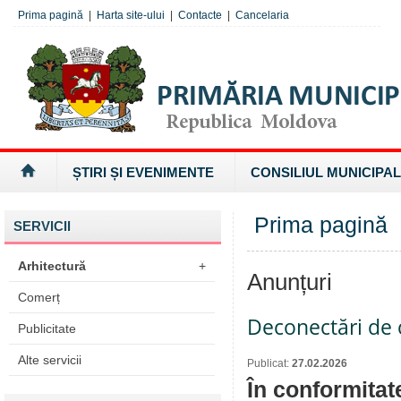
Prima pagină
|
Harta site-ului
|
Contacte
|
Cancelaria
ȘTIRI ȘI EVENIMENTE
CONSILIUL MUNICIPAL
Prima pagină
SERVICII
Arhitectură
+
Anunțuri
Comerț
Deconectări de c
Publicitate
Alte servicii
Publicat:
27.02.2026
În conformitat