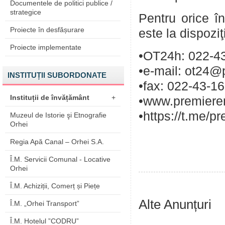
Documentele de politici publice /
strategice
Pentru orice în
Proiecte în desfășurare
este la dispozi
Proiecte implementate
•OT24h: 022-43
•e-mail: ot24@
INSTITUȚII SUBORDONATE
•fax: 022-43-1
Instituții de învățământ
+
•www.premieren
•https://t.me/p
Muzeul de Istorie şi Etnografie
Orhei
Regia Apă Canal – Orhei S.A.
Î.M. Servicii Comunal - Locative
Orhei
Î.M. Achiziții, Comerț și Piețe
Alte Anunțuri
Î.M. „Orhei Transport”
Î.M. Hotelul ”CODRU”