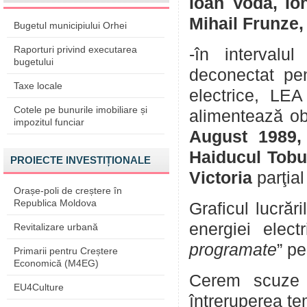
Ioan Vodă, Ion
Mihail Frunze, 
Bugetul municipiului Orhei
Raporturi privind executarea
-în interval
bugetului
deconectat pen
Taxe locale
electrice, L
Cotele pe bunurile imobiliare și
alimentează ob
impozitul funciar
August 1989,
Haiducul Tobul
PROIECTE INVESTIȚIONALE
Victoria
parţial
Orașe-poli de creștere în
Republica Moldova
Graficul lucrăr
energiei elect
Revitalizare urbană
programate
” pe
Primarii pentru Creștere
Economică (M4EG)
Cerem scuze p
EU4Culture
întreruperea te