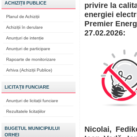
ACHIZIȚII PUBLICE
privire la cali
energiei elect
Planul de Achiziții
Premier Energy
Achiziții în derulare
27.02.2026:
Anunțuri de intenție
Anunțuri de participare
Rapoarte de monitorizare
Arhiva (Achiziții Publice)
LICITAȚII FUNCIARE
Anunțuri de licitații funciare
Rezultatele licitațiilor
Nicolai, Fedi
BUGETUL MUNICIPIULUI
ORHEI