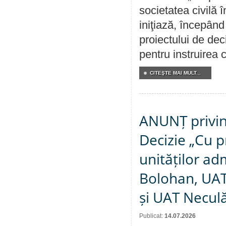
societatea civilă 
iniţiază, începân
proiectului de dec
pentru instruirea c
CITEŞTE MAI MULT...
ANUNȚ privin
Decizie „Cu p
unităților ad
Bolohan, UAT 
și UAT Necul
Publicat:
14.07.2026