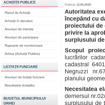
ACHIZIȚII PUBLICE
Publicat:
12.05.2026
Autoritatea ex
Planul de Achiziții
începând cu da
Achiziții în derulare
proiectului de
Anunțuri de intenție
privire la apr
Anunțuri de participare
surplusului de
Rapoarte de monitorizare
Scopul proiec
Arhiva (Achiziții Publice)
lucrărilor ca
cadastral 6401
LICITAȚII FUNCIARE
Negruzzi nr.6
Anunțuri de licitații funciare
planului geomet
Rezultatele licitațiilor
Necesitatea el
demersul nr.02
BUGETUL MUNICIPIULUI
surplusului de 
ORHEI