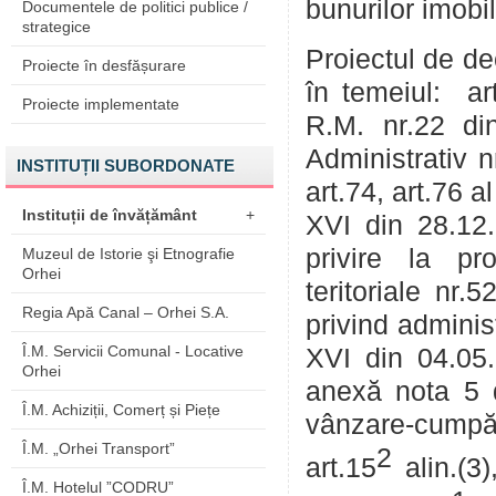
bunurilor imobil
Documentele de politici publice /
strategice
Proiectul de de
Proiecte în desfășurare
în temeiul: art
Proiecte implementate
R.M. nr.22 din
Administrativ nr
INSTITUȚII SUBORDONATE
art.74, art.76 a
Instituții de învățământ
+
XVI din 28.12.2
privire la pro
Muzeul de Istorie şi Etnografie
Orhei
teritoriale nr.
Regia Apă Canal – Orhei S.A.
privind adminis
Î.M. Servicii Comunal - Locative
XVI din 04.05.2
Orhei
anexă nota 5 d
Î.M. Achiziții, Comerț și Piețe
vânzare-cumpă
Î.M. „Orhei Transport”
2
art.15
alin.(3)
Î.M. Hotelul ”CODRU”