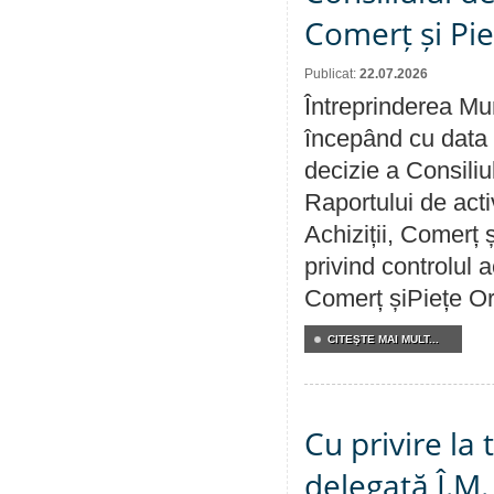
Comerț și Pie
Publicat:
22.07.2026
Întreprinderea Mun
începând cu data 
decizie a Consiliu
Raportului de activ
Achiziții, Comerț 
privind controlul a
Comerț șiPiețe Or
CITEŞTE MAI MULT...
Cu privire la
delegată Î.M.