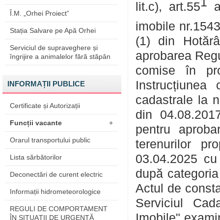
1
lit.c), art.55
a
Î.M. „Orhei Proiect”
imobile nr.1543
Stația Salvare pe Apă Orhei
(1) din Hotăr
Serviciul de supraveghere și
aprobarea Regul
îngrijire a animalelor fără stăpân
comise în proc
Instrucțiunea
INFORMAȚII PUBLICE
cadastrale la 
Certificate și Autorizații
din 04.08.201
Funcții vacante
+
pentru aprobar
Orarul transportului public
terenurilor p
03.04.2025 cu p
Lista sărbătorilor
după categoria 
Deconectări de curent electric
Actul de consta
Informații hidrometeorologice
Serviciul Cada
REGULI DE COMPORTAMENT
Imobile" exami
ÎN SITUAŢII DE URGENŢĂ