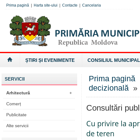
Prima pagină
|
Harta site-ului
|
Contacte
|
Cancelaria
ȘTIRI ȘI EVENIMENTE
CONSILIUL MUNICIPAL
Prima pagină
SERVICII
decizională
» 
Arhitectură
+
Comerț
Consultări publ
Publicitate
Cu privire la ap
Alte servicii
de teren