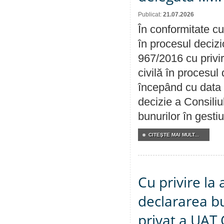
Publicat:
21.07.2026
În conformitate cu
în procesul decizi
967/2016 cu privi
civilă în procesul
începând cu data 
decizie a Consiliu
bunurilor în gest
CITEŞTE MAI MULT...
Cu privire la 
declararea b
privat a UAT 