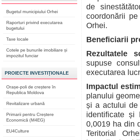
de sinestătăt
Bugetul municipiului Orhei
coordonării pe 
Raporturi privind executarea
Orhei.
bugetului
Beneficiarii p
Taxe locale
Cotele pe bunurile imobiliare și
Rezultatele 
impozitul funciar
supuse consult
executarea lucr
PROIECTE INVESTIȚIONALE
Impactul esti
Orașe-poli de creștere în
Republica Moldova
planului geome
Revitalizare urbană
și a actului de
identificate ș
Primarii pentru Creștere
Economică (M4EG)
0,0019 ha din d
EU4Culture
Teritorial Orh