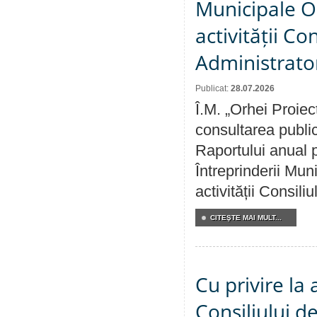
Municipale O
activității Co
Administrator
Publicat:
28.07.2026
Î.M. „Orhei Proiec
consultarea public
Raportului anual p
Întreprinderii M
activității Consili
CITEŞTE MAI MULT...
Cu privire la
Consiliului de