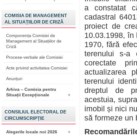
a constatat c
cadastral 64013
COMISIA DE MANAGEMENT
AL SITUAȚIILOR DE CRIZĂ
proiect de cre
10.03.1998, în 
Componența Comisiei de
Management al Situațiilor de
1970, fără efec
Criză
terenului s-a
Procese-verbale ale Comisiei
corectate pri
Acte privind activitatea Comisiei
actualizarea p
Anunțuri
terenului iden
dreptul de pro
Arhiva – Comisia pentru
Situații Excepționale
+
acestuia, supr
imobil și nici 
CONSILIUL ELECTORAL DE
să formeze un b
CIRCUMSCRIPȚIE
Recomandăril
Alegerile locale noi 2026
+